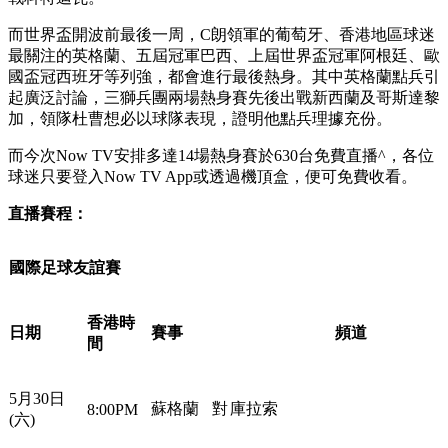
而世界盃開波前最後一周，C朗領軍的葡萄牙、香港
地區
球迷
最關注的英格蘭、五屆冠軍巴西、上屆世界盃冠軍阿根廷、歐
國盃冠西班牙等列強，都會進行最後熱身。其中英格蘭點兵引
起廣泛討論，三獅兵團兩場熱身賽先後出戰新西蘭及哥斯達黎
加，領隊杜曹想必以球隊表現，證明他點兵理據充份。
而今次Now TV安排多達14場熱身賽於630台免費直播^，各位
球迷只要登入Now TV App或透過機頂盒，便可免費收看。
直播賽程：
國際足球友誼賽
香港時
日期
賽事
頻道
間
5月30日
蘇格蘭
對
庫拉索
8:00PM
(六)