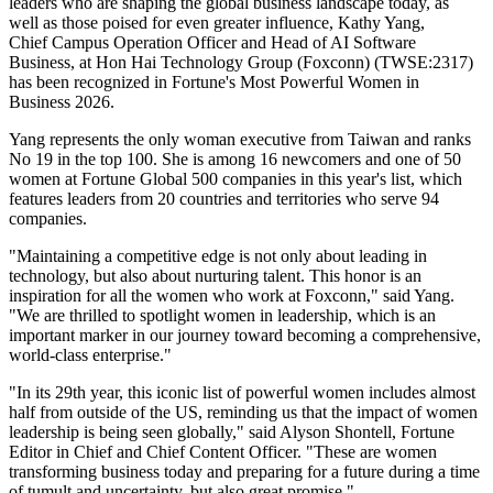
leaders who are shaping the global business landscape today, as
well as those poised for even greater influence, Kathy Yang,
Chief Campus Operation Officer and Head of AI Software
Business, at Hon Hai Technology Group (Foxconn) (TWSE:2317)
has been recognized in Fortune's Most Powerful Women in
Business 2026.
Yang represents the only woman executive from Taiwan and ranks
No 19 in the top 100. She is among 16 newcomers and one of 50
women at Fortune Global 500 companies in this year's list, which
features leaders from 20 countries and territories who serve 94
companies.
"Maintaining a competitive edge is not only about leading in
technology, but also about nurturing talent. This honor is an
inspiration for all the women who work at Foxconn," said Yang.
"We are thrilled to spotlight women in leadership, which is an
important marker in our journey toward becoming a comprehensive,
world-class enterprise."
"In its 29th year, this iconic list of powerful women includes almost
half from outside of the US, reminding us that the impact of women
leadership is being seen globally," said Alyson Shontell, Fortune
Editor in Chief and Chief Content Officer. "These are women
transforming business today and preparing for a future during a time
of tumult and uncertainty, but also great promise."