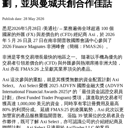
劃，並與曼城共創合作佳話
Publish date: 28 May 2026
悉尼
2026年5月28日
/美通社/ -- 業務遍佈全球超過 100 個
國家的外匯 (FX) 與差價合約 (CFD) 經紀商 Axi，於 2026
年 5 月 26 日及 27 日在南非開普敦國際會議中心參與了
2026 Finance Magnates 非洲峰會（簡稱：FMAS:26）。
非洲是零售交易增長最快的地區之一。 隨著以手機為優先的
交易者引領差價合約 (CFD) 與外匯參與熱潮席捲非洲大陸，
Axi 亦在 FMAS:26 上呈獻其業界頂尖的產品。
Axi 這次參與的重點，就是其獲獎無數的資金配置計劃 Axi
Select。 Axi Select 榮獲 2025 ADVFN 國際金融大獎 (ADVFN
International Financial Awards 2025)* 的「最佳資金認證交易員
計劃」(Best Funded Trader Program) 獎項，讓進取的交易者可
獲高達 1,000,000 美元的資金，同時享有零註冊費用及最高
80% 的利潤分成。 延續 FMAS:25 的凌厲氣勢，Axi 此次以更
加豐富的產品服務重臨開普敦。 蒞臨 39 號展位的交易者及合
作夥伴，既可了解 Axi Select，亦可認識公司的介紹經紀商及
聯營計劃。 Axi Select 只適用於 AxiTrader LLC 的客戶。