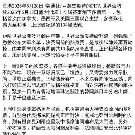
香港
2026年5月28日
/美通社/ -- 萬眾期待的FIFA 世界盃將
於2026年6月12日盛大開鑼！今屆賽事創下多個第一，包
括首次由加拿大、墨西哥及美國三國聯合主辦，參賽隊伍
擴大至48隊，上演破紀錄的104場激戰。
距離世界盃開波只餘兩星期，世界盃熱潮持續升溫。列強幾乎
悉數公布大軍名單，決賽周前的熱身賽，是最後試陣兼寓賽於
操，由本周末到決賽周前共19場熱身賽直播，正好檢閱各隊虛
實。未到決賽周，球迷恐怕要提早準備捱眼瞓。
上一輪3月份的國際賽，各隊主要考核邊緣球員，整體戰鬥力
不能作準；現在一眾球員既已「埋位」，又需要努力展示狀
態，爭取正選機會。19場熱身賽中，不乏決賽周隊伍互撼，周
六打頭陣是以鬥志頑強見稱的蘇格蘭，面對滿有神秘感的庫拉
索，緊接一日尚有香港
地區
球迷關注的韓國與日本分途出師，
對手是千里達及冰島。
下周中熱身賽戲碼更為強勁，包括英超兩大神鋒賀蘭同約基利
斯，分別會代表挪威同瑞典正面對決；克羅地亞對比利時的友
賽，則有機會見到兩位星級中場摩迪同迪布尼大鬥法。另外
「橙衣軍團」荷蘭會大戰阿爾及利亞，法國則由安巴比領軍約
戰科特迪瓦。