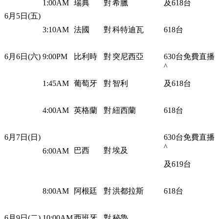
1:00AM
瑞典
對
希臘
及618台
6月5日(五)
3:10AM
法國
對
科特迪瓦
618台
6月6日(六)
9:00PM
比利時
對
突尼西亞
630台免費直播
^
1:45AM
葡萄牙
對
智利
及618台
4:00AM
英格蘭
對
紐西蘭
618台
6月7日(日)
630台免費直播
^
巴西
對
埃及
6:00AM
及619台
8:00AM
阿根廷
對
洪都拉斯
618台
6月9日(二)
10:00AM
西班牙
對
秘魯