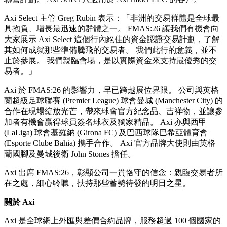
Axi Select 主管 Greg Rubin 表示：「非洲的交易群體是全球最
具抱負、增長最迅速的群體之一。 FMAS:26 讓我們有機會向
大家展示 Axi Select 這個行內絕佳的資金認證交易計劃，了解
其如何成就那些準備騰飛的交易者。 我們此行的意義，並不
止於參展。 我們親臨會場，是以實際資金來支持最優秀的交
易者。」
Axi 於 FMAS:26 的影響力，早已跨越展位界限。 公司與英格
蘭超級足球聯賽 (Premier League) 球會曼城 (Manchester City) 的
合作在現場綻放光芒，帶來球會官方紀念品、吉祥物，並讓參
加者有機會贏得球員簽名球衣及獨家精品。 Axi 亦與西甲
(LaLiga) 球會基羅納 (Girona FC) 及巴西球隊巴希亞體育會
(Esporte Clube Bahia) 攜手合作。 Axi 官方品牌大使則由英格
蘭國腳及曼城後衛 John Stones 擔任。
Axi 出席 FMAS:26，彰顯公司一貫恪守的信念：親臨交易者所
在之處，細心聆聽，扶持那些蓄勢待發的明日之星。
關於 Axi
Axi 是全球網上外匯與差價合約品牌，服務超過 100 個國家的