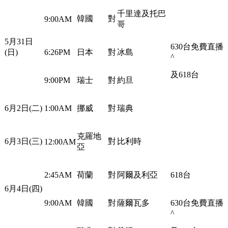
千里達及托巴
韓國
對
9:00AM
哥
5月31日
630台免費直播
(日)
6:26PM
日本
對
冰島
^
及618台
9:00PM
瑞士
對
約旦
6月2日(二)
1:00AM
挪威
對
瑞典
克羅地
6月3日(三)
對
比利時
12:00AM
亞
2:45AM
荷蘭
對
阿爾及利亞
618台
6月4日(四)
9:00AM
韓國
對
薩爾瓦多
630台免費直播
^