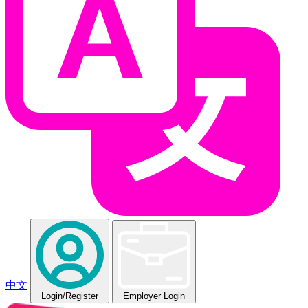
中文
Login
/Register
Employer Login