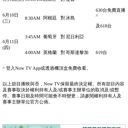
630台免費直播
6月10日
^
阿根廷
對
冰島
8:30AM
(三)
及618台
3:45AM
葡萄牙
對
尼日利亞
6月11日
(四)
4:00AM
英格蘭
對
哥斯達黎加
619台
^ 登入Now TV App或透過機頂盒免費收看。
以上節目播映與否，Now TV保留最終決定權。所有節目内容
及賽事取決於權利持有人及/或賽事主辦單位的取消及/或暫
停。賽事日期及時間可能會不時變更，請參閱權利持有人及
賽事主辦單位官方公佈。