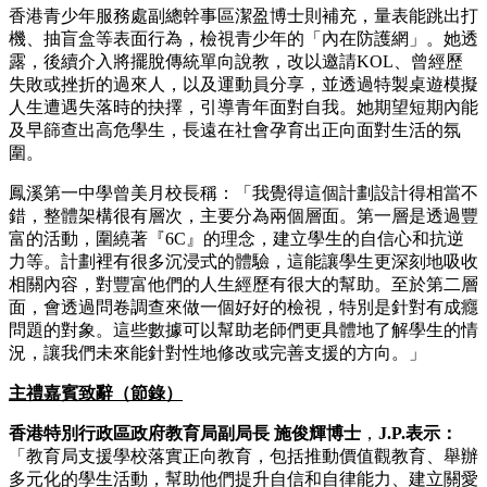
香港青少年服務處副總幹事區潔盈博士則補充，量表能跳出打
機、抽盲盒等表面行為，檢視青少年的「內在防護網」。她透
露，後續介入將擺脫傳統單向說教，改以邀請KOL、曾經歷
失敗或挫折的過來人，以及運動員分享，並透過特製桌遊模擬
人生遭遇失落時的抉擇，引導青年面對自我。她期望短期內能
及早篩查出高危學生，長遠在社會孕育出正向面對生活的氛
圍。
鳳溪第一中學曾美月校長稱：「我覺得這個計劃設計得相當不
錯，整體架構很有層次，主要分為兩個層面。第一層是透過豐
富的活動，圍繞著『6C』的理念，建立學生的自信心和抗逆
力等。計劃裡有很多沉浸式的體驗，這能讓學生更深刻地吸收
相關內容，對豐富他們的人生經歷有很大的幫助。至於第二層
面，會透過問卷調查來做一個好好的檢視，特別是針對有成癮
問題的對象。這些數據可以幫助老師們更具體地了解學生的情
況，讓我們未來能針對性地修改或完善支援的方向。」
主禮嘉賓致辭（節錄）
香港特別行政區政府教育局副局長 施俊輝博士
，
J.P.表示：
「教育局支援學校落實正向教育，包括推動價值觀教育、舉辦
多元化的學生活動，幫助他們提升自信和自律能力、建立關愛