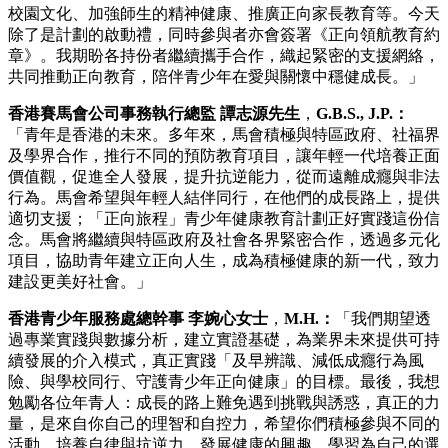
校園文化、加強師生的精神健康、推廣正向家長教育等。今天
除了是計劃的啟動禮，同時參與者亦會簽署《正向領航教育約
章》。我期盼各持份者繼續攜手合作，織起緊密的支援網絡，
共同推動正向教育，陪伴青少年在愛與關懷中穩健成長。」
香港賽馬會公司事務執行總監 譚志源先生
，
G.B.S., J.P.：
「青年是香港的未來。多年來，馬會積極與特區政府、社福界
及學界合作，推行不同的預防教育項目，讓年輕一代培養正面
價值觀，促進全人發展，提升抗逆能力，從而遠離成癮與非法
行為。馬會希望與年輕人結伴同行，在他們的成長路上，提供
適切支援；「正向旅程」青少年健康教育計劃正好實踐這份信
念。馬會將繼續與特區政府及社會各界緊密合作，透過多元化
項目，協助青年建立正向人生，成為積極健康的新一代，致力
建設更美好社會。」
香港青少年服務處總幹事 李婉心女士
，
M.H.：
「我們期望透
過專業實踐與數據分析，建立實證基礎，為業界未來提供可持
續發展的介入模式，真正實踐「及早辨識、減低成癮行為風
險、與學校同行、守護青少年正向健康」的目標。最後，我想
勉勵各位年青人：成長的路上難免遇到挑戰與誘惑，真正的力
量，是來自你自己的理智和自控力，希望你們積極參與不同的
活動，培養自律與抗逆力，發展健康的興趣，學習為自己的選