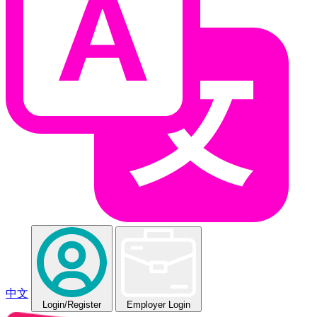
中文
Login
/Register
Employer Login