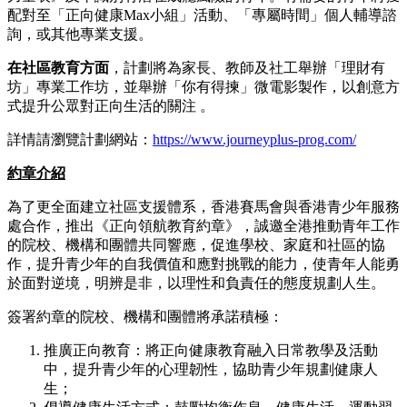
配對至「正向健康Max小組」活動、「專屬時間」個人輔導諮
詢，或其他專業支援。
在社區教育方面
，計劃將為家長、教師及社工舉辦「理財有
坊」專業工作坊，並舉辦「你有得揀」微電影製作，以創意方
式提升公眾對正向生活的關注 。
詳情請瀏覽計劃網站：
https://www.journeyplus-prog.com/
約章介紹
為了更全面建立社區支援體系，香港賽馬會與香港青少年服務
處合作，推出《正向領航教育約章》，誠邀全港推動青年工作
的院校、機構和團體共同響應，促進學校、家庭和社區的協
作，提升青少年的自我價值和應對挑戰的能力，使青年人能勇
於面對逆境，明辨是非，以理性和負責任的態度規劃人生。
簽署約章的院校、機構和團體將承諾積極：
推廣正向教育：將正向健康教育融入日常教學及活動
中，提升青少年的心理韌性，協助青少年規劃健康人
生；