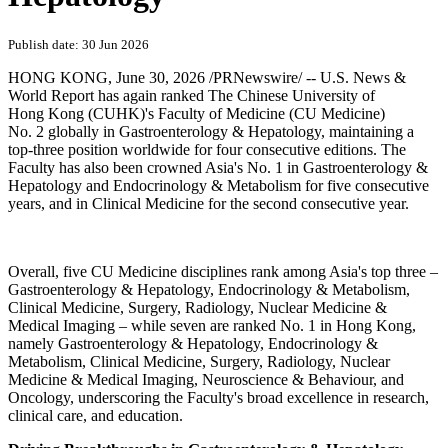
Publish date: 30 Jun 2026
HONG KONG
,
June 30, 2026
/PRNewswire/ -- U.S. News &
World Report has again ranked The Chinese University of
Hong Kong (CUHK)'s Faculty of Medicine (CU Medicine)
No. 2 globally in Gastroenterology & Hepatology, maintaining a
top-three position worldwide for four consecutive editions. The
Faculty has also been crowned Asia's No. 1 in Gastroenterology &
Hepatology and Endocrinology & Metabolism for five consecutive
years, and in Clinical Medicine for the second consecutive year.
Overall, five CU Medicine disciplines rank among Asia's top three –
Gastroenterology & Hepatology, Endocrinology & Metabolism,
Clinical Medicine, Surgery, Radiology, Nuclear Medicine &
Medical Imaging – while seven are ranked No. 1 in Hong Kong,
namely Gastroenterology & Hepatology, Endocrinology &
Metabolism, Clinical Medicine, Surgery, Radiology, Nuclear
Medicine & Medical Imaging, Neuroscience & Behaviour, and
Oncology, underscoring the Faculty's broad excellence in research,
clinical care, and education.