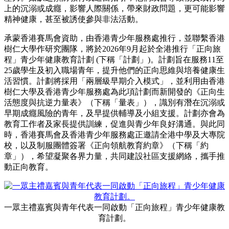
上的沉溺或成癮，影響人際關係，帶來財政問題，更可能影響
精神健康，甚至被誘使參與非法活動。
承蒙香港賽馬會資助，由香港青少年服務處推行，並聯繫香港
樹仁大學作研究團隊，將於2026年9月起於全港推行「正向旅
程」青少年健康教育計劃 (下稱「計劃」)。計劃旨在服務11至
25歲學生及初入職場青年，提升他們的正向思維與培養健康生
活習慣。計劃將採用「兩層級早期介入模式」，並利用由香港
樹仁大學及香港青少年服務處為此項計劃而新開發的《正向生
活態度與抗逆力量表》（下稱「量表」），識別有潛在沉溺或
早期成癮風險的青年，及早提供輔導及小組支援。計劃亦會為
教育工作者及家長提供訓練，促進與青少年良好溝通。與此同
時，香港賽馬會及香港青少年服務處正邀請全港中學及大專院
校，以及制服團體簽署《正向領航教育約章》（下稱「約
章」），希望凝聚各界力量，共同建設社區支援網絡，攜手推
動正向教育。
一眾主禮嘉賓與青年代表一同啟動「正向旅程」青少年健康教
育計劃。