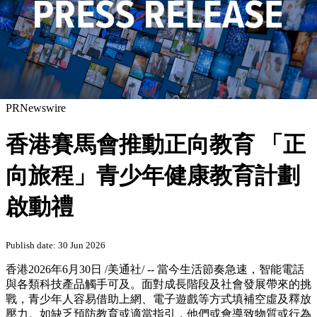
PRNewswire
香港賽馬會推動正向教育 「正
向旅程」青少年健康教育計劃
啟動禮
Publish date: 30 Jun 2026
香港
2026年6月30日
/美通社/ -- 當今生活節奏急速，智能電話
與各類科技產品觸手可及。面對成長階段及社會發展帶來的挑
戰，青少年人容易借助上網、電子遊戲等方式填補空虛及釋放
壓力。如缺乏預防教育或適當指引，他們或會導致物質或行為