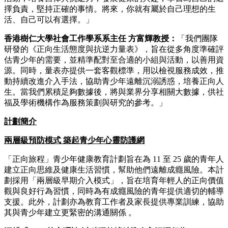
擇負責，堅持正確的事情。將來，你就有屬於自己理想的生
活、自己可以有選擇。」
香港樹仁大學社會工作學系系主任 方富輝教授：
「我們團隊
研發的《正向生活態度與抗逆力量表》，旨在從多角度準確評
估青少年的需要，並精準配對至合適的小組與活動，以善用資
源。同時，量表亦提供一套客觀標準，用以檢視服務成效，推
動持續改進介入手法，協助青少年遠離沉溺誘惑，培養正向人
生。當我們累積足夠數據後，將與業界分享相關大數據，供社
福及學術機構作為服務策劃與研究的參考。」
計劃簡介
兩層級預防模式 築起青少年心靈防護網
「正向旅程」青少年健康教育計劃旨在為 11 至 25 歲的青年人
建立正向思維及健康生活習慣，幫助他們遠離成癮風險。本計
劃採用「兩層級早期介入模式」，旨在培育年輕人的正向價值
觀與良好行為習慣，同時為有成癮風險的青年提供適切的輔導
支援。此外，計劃亦為教育工作者及家長提供專業訓練，協助
其與青少年建立更緊密的溝通關係 。