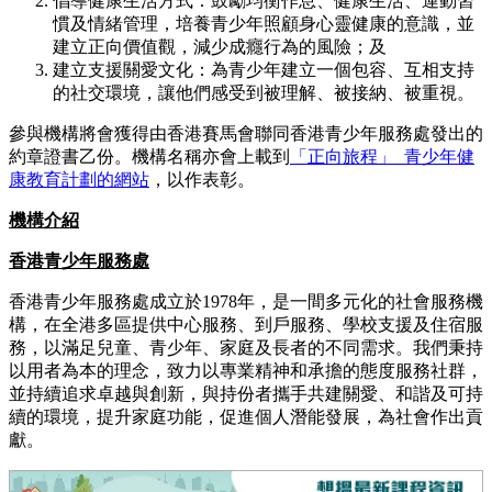
倡導健康生活方式：鼓勵均衡作息、健康生活、運動習
慣及情緒管理，培養青少年照顧身心靈健康的意識，並
建立正向價值觀，減少成癮行為的風險；及
建立支援關愛文化：為青少年建立一個包容、互相支持
的社交環境，讓他們感受到被理解、被接納、被重視。
參與機構將會獲得由香港賽馬會聯同香港青少年服務處發出的
約章證書乙份。機構名稱亦會上載到
「正向旅程」 青少年健
康教育計劃的網站
，以作表彰。
機構介紹
香港青少年服務處
香港青少年服務處成立於1978年，是一間多元化的社會服務機
構，在全港多區提供中心服務、到戶服務、學校支援及住宿服
務，以滿足兒童、青少年、家庭及長者的不同需求。我們秉持
以用者為本的理念，致力以專業精神和承擔的態度服務社群，
並持續追求卓越與創新，與持份者攜手共建關愛、和諧及可持
續的環境，提升家庭功能，促進個人潛能發展，為社會作出貢
獻。