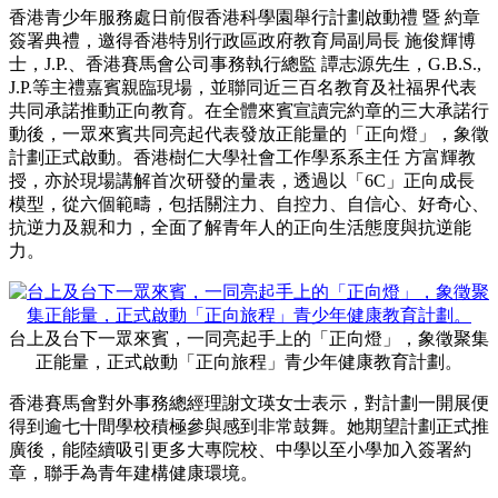
香港青少年服務處
日前
假香港科學園舉行計劃啟動禮 暨 約章
簽署典禮，邀得香港特別行政區政府教育局副局長 施俊輝博
士，J.P.、香港賽馬會公司事務執行總監 譚志源先生，G.B.S.,
J.P.等主禮嘉賓親臨現場，並聯同近三百名教育及社福界代表
共同承諾推動正向教育。在全體來賓宣讀完約章的三大承諾行
動後，一眾來賓共同亮起代表發放正能量的「正向燈」，象徵
計劃正式啟動。香港樹仁大學社會工作學系系主任 方富輝教
授，亦於現場講解首次研發的量表，透過以「6C」正向成長
模型，從六個範疇，包括關注力、自控力、自信心、好奇心、
抗逆力及親和力，全面了解青年人的正向生活態度與抗逆能
力。
台上及台下一眾來賓，一同亮起手上的「正向燈」，象徵聚集
正能量，正式啟動「正向旅程」青少年健康教育計劃。
香港賽馬會對外事務總經理謝文瑛女士表示，對計劃一開展便
得到逾七十間學校積極參與感到非常鼓舞。她期望計劃正式推
廣後，能陸續吸引更多大專院校、中學以至小學加入簽署約
章，聯手為青年建構健康環境。