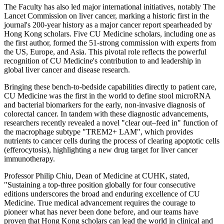
The Faculty has also led major international initiatives, notably The
Lancet Commission on liver cancer, marking a historic first in the
journal's 200-year history as a major cancer report spearheaded by
Hong Kong scholars. Five CU Medicine scholars, including one as
the first author, formed the 51-strong commission with experts from
the US, Europe, and Asia. This pivotal role reflects the powerful
recognition of CU Medicine's contribution to and leadership in
global liver cancer and disease research.
Bringing these bench-to-bedside capabilities directly to patient care,
CU Medicine was the first in the world to define stool microRNA
and bacterial biomarkers for the early, non-invasive diagnosis of
colorectal cancer. In tandem with these diagnostic advancements,
researchers recently revealed a novel "clear out–feed in" function of
the macrophage subtype "TREM2+ LAM", which provides
nutrients to cancer cells during the process of clearing apoptotic cells
(efferocytosis), highlighting a new drug target for liver cancer
immunotherapy.
Professor Philip Chiu, Dean of Medicine at CUHK, stated,
"Sustaining a top-three position globally for four consecutive
editions underscores the broad and enduring excellence of CU
Medicine. True medical advancement requires the courage to
pioneer what has never been done before, and our teams have
proven that Hong Kong scholars can lead the world in clinical and