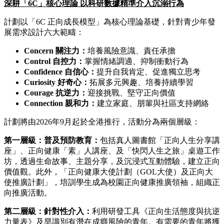
深耕「6C」核心理論 以科研數據精準介入沉溺行為
計劃以「6C 正向成長模型」為核心理論基礎，針對青少年發
展需求設計六大範疇：
Concern 關注力：
培養風險意識、責任承擔
Control 自控力：
掌握情緒調適、抑制衝動行為
Confidence 自信心：
提升自我肯定、促進獨立思考
Curiosity 好奇心：
拓展多元興趣、培養持續學習
Courage 抗逆力：
迎接挑戰、堅守正向價值
Connection 親和力：
建立家庭、朋輩與社區支持網絡
計劃將由2026年9月起於全港推行，活動分為兩個層級：
第一層級：普及預防教育：
包括真人圖書館「正向人生分享講
座」、正向健康「素」人講座、及「快閃人生之旅」桌遊工作
坊，透過生命故事、主題分享，及沉浸式互動體驗，建立正向
價值觀。此外，「正向健康大使計劃（GOL大使）及正向大
使推廣計劃」，培訓學生成為校園正向健康推廣領袖，組織正
向推廣活動。
第二層級：針對性介入：
利用研發工具《正向生活態度與抗逆
力量表》及早識別有潛在成癮風險的青年。有需要的青年將獲