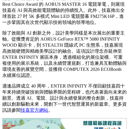
Best Choice Award 的 AORUS MASTER 16 電競筆電，則展現
技嘉在 AI 與高效能電競體驗的持續投入。此外，技嘉推出全
球首款 27 吋 5K 多模式 Mini LED 電競螢幕 FM275K16P，進
一步鞏固其在次世代顯示技術領域的領導地位。
除了效能與 AI 創新之外，設計美學同樣是本次展出的重要主
軸。從獲獎肯定的 AORUS GeForce RTX™ 5080 INFINITY
WOOD 顯示卡，到 STEALTH 隱線式 PC 生態系，技嘉展現
高效能硬體與精緻美學設計的融合。這項設計理念亦延伸至
ENTER INFINITY 展區本身，透過模組化的展位架構、可重
複使用的展示系統，以及永續營運規劃，打造兼具互動體驗與
環境友善的展覽空間，並獲得 COMPUTEX 2026 ECOBooth
永續展位認證。
適逢品牌成立 40 周年，ENTER INFINITY 不僅回顧技嘉四十
年來持續突破技術與體驗界限的里程碑，也代表著面向未來的
願景。透過 AI、電競、設計與永續發展的整合創新，技嘉持
續以創新驅動未來，開創下一世代智慧運算的新篇章。更多資
訊請參閱
技嘉官方網站
。