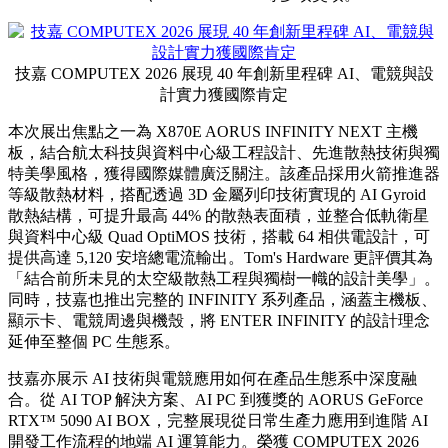
技嘉 COMPUTEX 2026 展現 40 年創新里程碑 AI、電競與設
計實力獲國際肯定
本次展出焦點之一為 X870E AORUS INFINITY NEXT 主機
板，結合航太科技與資料中心級工程設計、先進散熱技術與獨
特美學風格，獲得國際媒體廣泛關注。該產品採用火箭推進器
等級散熱材料，搭配透過 3D 金屬列印技術實現的 AI Gyroid
散熱結構，可提升最高 44% 的散熱表面積，並整合低軌衛星
與資料中心級 Quad OptiMOS 技術，搭載 64 相供電設計，可
提供高達 5,120 安培總電流輸出。Tom's Hardware 更評價其為
「結合前所未見的太空級散熱工程與獨樹一幟的設計美學」。
同時，技嘉也推出完整的 INFINITY 系列產品，涵蓋主機板、
顯示卡、電競周邊與機殼，將 ENTER INFINITY 的設計理念
延伸至整個 PC 生態系。
技嘉亦展示 AI 技術與電競應用如何在產品生態系中深度融
合。從 AI TOP 解決方案、AI PC 到獲獎的 AORUS GeForce
RTX™ 5090 AI BOX，完整展現從日常生產力應用到進階 AI
開發工作流程的地端 AI 運算能力。榮獲 COMPUTEX 2026