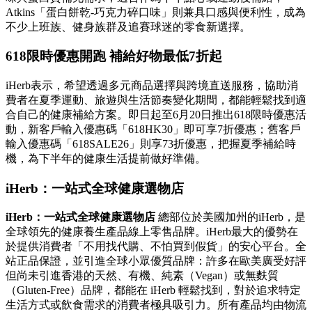
Atkins「蛋白餅乾-巧克力碎口味」則兼具口感與便利性，成為
不少上班族、健身族群及追賽球迷的零食新選擇。
618限時優惠開跑 補給好物最低7折起
iHerb表示，希望透過多元商品選擇與跨境直送服務，協助消
費者在夏季運動、旅遊與生活節奏變化期間，都能輕鬆找到適
合自己的健康補給方案。即日起至6月20日推出618限時優惠活
動，新客戶輸入優惠碼「618HK30」即可享7折優惠；舊客戶
輸入優惠碼「618SALE26」則享73折優惠，把握夏季補給時
機，為下半年的健康生活提前做好準備。
iHerb：一站式全球健康選物店
iHerb：一站式全球健康選物店
總部位於美國加州的iHerb，是
全球領先的健康養生產品線上零售品牌。iHerb最大的優勢在
於提供消費者「不用找代購、不怕買到假貨」的安心平台。全
站正品保證，並引進全球小眾優質品牌：許多在歐美廣受好評
但尚未引進香港的天然、有機、純素（Vegan）或無麩質
（Gluten-Free）品牌，都能在 iHerb 輕鬆找到，對於追求特定
生活方式或飲食需求的消費者極具吸引力。所有產品均由物流