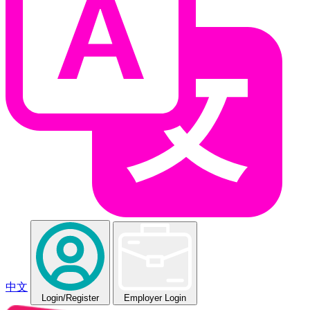
中文
Login
/Register
Employer Login