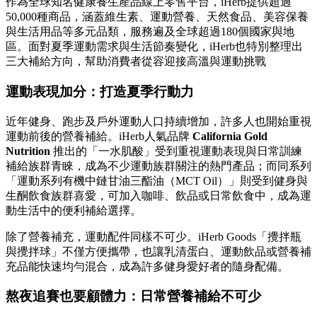
作為全球知名健康養生產品線上零售平台，iHerb提供超過
50,000種商品，涵蓋維生素、運動營養、天然食品、美容保養
與生活用品等多元品類，服務遍及全球超過180個國家與地
區。面對夏季運動需求與生活節奏變化，iHerb也特別整理出
三大補給方向，幫助消費者從容迎接高溫與運動挑戰
運動表現加分：打造夏季行動力
近年健身、跑步及戶外運動人口持續增加，許多人也開始重視
運動前後的營養補給。iHerb人氣品牌
California Gold
Nutrition
推出的「一水肌酸」受到重視運動表現與日常訓練
補給族群青睞，成為不少運動族群關注的熱門產品；而同系列
「運動系列有機中鏈甘油三酯油（MCT Oil）」則受到健身與
生酮飲食族群喜愛，可加入咖啡、飲品或日常飲食中，成為運
動生活中的便利補給選擇。
除了營養補充，運動配件同樣不可少。iHerb Goods「攪拌瓶
與攪拌球」不僅方便攜帶，也讓乳清蛋白、運動飲品或營養補
充品能快速均勻混合，成為許多健身愛好者的隨身配備。
熬夜追賽也要顧體力：日常營養補給不可少