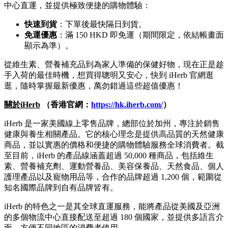
中心直運，並提供極致便捷的購物體驗：
快速到貨
：下單後最快隔日到貨。
免運優惠
：滿 150 HKD 即免運（期間限定，依結帳畫面
顯示為準）。
從維生素、營養補充品到為家人準備的保健好物，現在正是趁
手入荷的最佳時機，想買得聰明又安心，快到 iHerb 官網逛
逛，隨時掌握最新優惠，萬勿錯過這些超值優惠！
關於iHerb
（香港官網：
https://hk.iherb.com/
）
iHerb 是一家美國線上零售品牌，總部位於加州，專注於銷售
健康與養生相關產品。它的核心理念是提供高品質的天然健康
商品，並以實惠的價格和便捷的購物體驗服務全球消費者。截
至目前，iHerb 的產品線涵蓋超過 50,000 種商品，包括維生
素、營養補充劑、運動營養品、美容保養品、天然食品、個人
護理產品以及寵物用品等，合作的品牌超過 1,200 個，範圍從
知名國際品牌到自有品牌皆有。
iHerb 的特色之一是其全球直運服務，能將產品從美國及亞洲
的多個物流中心直接配送至超過 180 個國家，並提供多語言介
面，方便不同地區的消費者使用。