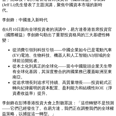
(Jeff Li)先生發表了主題演講，聚焦中國資本市場的新時
代。
李劍鋒：中國進入新時代
在6月10日面向全球投資者的演講中，易方達香港首席投資官
（國際權益）李劍鋒勾勒出了重塑投資格局的三大基礎性轉
變：
從消費引領到科技引領——中國企業如今已是電動汽車
(EV)電池、生物科技、機器人和人工智能(AI)領域的全
球前沿開拓者。
從本土化到真正的全球化——當今中國龍頭企業天生帶
有全球化基因，其深度整合的跨國業務已覆蓋歐洲至東
南亞。
從追求增長到追求可持續、高質量增長
——投資範式正
轉向紀律嚴明的資本配置、盈利能力和結構性ROE（淨
資產收益率）提升。
李劍鋒在彭博香港投資大會上對聽眾說：「這些轉變不是預測
——它們已經發生了。在易方達，我們正在調整我們的全球權
益策略，以捕捉這一轉型。」