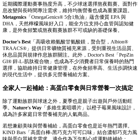
近期國際運動賽事熱度升高，不少球迷選擇熬夜觀賽。面對作
息改變與長時間專注需求，維持均衡營養也成為重要課題。
Metagenics
「OmegaGenics® 5合1魚油」蘊含優質 EPA 與
DHA，天然檸檬風味好入口，能全方位支持心血管與認知健
康，是外食頻繁或熬夜觀賽族群不可或缺的基礎保養。
Doctor's Best
「高吸收賴氨酸甘氨酸鎂，螯合型，Albion®
TRAACS®」提供日常礦物質補充來源，受到重視生活品質、
休息品質與規律作息族群關注。此外，Doctor's Best「PepZin
GI® 鋅-L-肌肽複合物」也成為不少消費者日常保養時的熱門
選擇，協助維持日常健康管理，在外食頻率高、生活步調快速
的現代生活中，提供多元營養補給方案。
全家人一起補給：高蛋白零食與日常營養一次搞定
除了運動族群與球迷之外，夏季也是親子出遊與戶外活動旺
季。
Nature's Way
「多維生素咀嚼片」以橙子莓果風味設計，
成為許多家庭日常營養補充的人氣商品。
若想兼顧美味與營養補給，高蛋白零食也是近年熱門選擇。
KIND Bars「高蛋白棒-黑巧克力可可口味」結合濃郁巧克力風
味與蛋白質補充需求，適合作為下午點心或運動後補給；