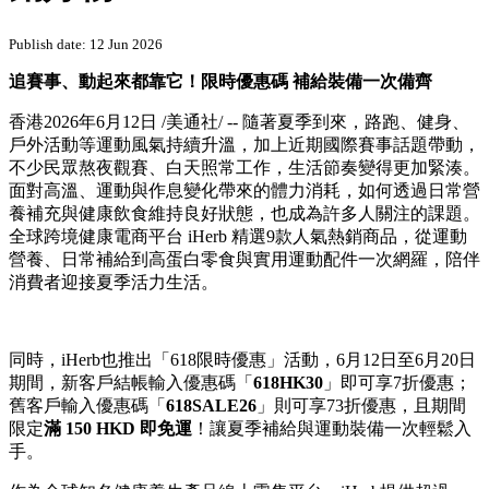
Publish date: 12 Jun 2026
追賽事、動起來都靠它！
限時優惠碼
補給裝備一次備齊
香港
2026年6月12日
/美通社/ -- 隨著夏季到來，路跑、健身、
戶外活動等運動風氣持續升溫，加上近期國際賽事話題帶動，
不少民眾熬夜觀賽、白天照常工作，生活節奏變得更加緊湊。
面對高溫、運動與作息變化帶來的體力消耗，如何透過日常營
養補充與健康飲食維持良好狀態，也成為許多人關注的課題。
全球跨境健康電商平台 iHerb 精選9款人氣熱銷商品，從運動
營養、日常補給到高蛋白零食與實用運動配件一次網羅，陪伴
消費者迎接夏季活力生活。
同時，iHerb也推出「618限時優惠」活動，6月12日至6月20日
期間，新客戶結帳輸入優惠碼「
618HK30
」即可享7折優惠；
舊客戶輸入優惠碼「
618SALE26
」則可享73折優惠，且期間
限定
滿 150 HKD 即免運
！讓夏季補給與運動裝備一次輕鬆入
手。