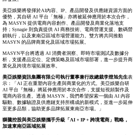
美亞娛樂將發揮於AI內容、IP、產品開發及供應鏈資源方面的
優勢，其自研 AI 平台「無極」亦將被延伸應用於本次合作，
為 MASYN 提供電商內容創作、產品開發及商業化落地支
持；Synagie 則負責提供 AI 商務技術、電商營運支援、數碼營
銷執行，以及東南亞區域市場營運能力。雙方將共同推動
MASYN 的品牌商業化及區域市場拓展。
MASYN平台將透過 AI 消費者洞察、即時市場測試及數據分
析，支援產品定位、定價策略及區域市場部署，進一步提升商
業化及跨境市場拓展效率。
美亞
娛
樂資訊集團有限公司執行董事兼行政總裁李燈旭先生
表
示：「AI 正在重塑內容生產與商業化的方式。美亞娛樂自研
AI 平台『無極』將延伸應用於本次合作，支援短視頻製作及
電商內容生產。透過 MASYN，我們希望探索一個由 AI 內容
驅動、數據驗證及供應鏈支持所構成的新模式，並進一步延伸
至更多品類，協助更多品牌拓展東南亞市場。」
獅騰控股與美亞
娛
樂攜手升級「
AI + IP +
跨境電商」戰略，
加速東南亞區域拓展