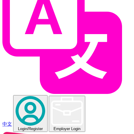
中文
Login
/Register
Employer Login