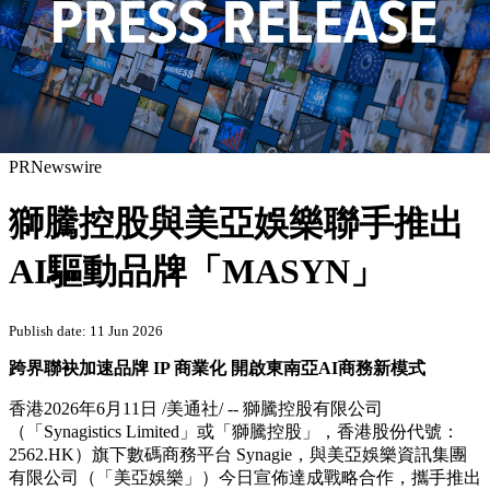
PRNewswire
獅騰控股與美亞娛樂聯手推出
AI驅動品牌「MASYN」
Publish date: 11 Jun 2026
跨界聯袂加速品牌
IP
商業化 開
啟
東南亞
AI
商務新模式
香港
2026年6月11日
/美通社/ -- 獅騰控股有限公司
（「Synagistics Limited」或「獅騰控股」，香港股份代號：
2562.HK）旗下數碼商務平台 Synagie，與美亞娛樂資訊集團
有限公司（「美亞
娛樂」
）今日宣佈達成戰略合作，攜手推出