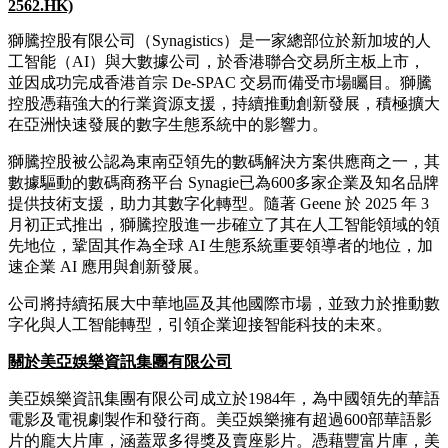
2562.HK)
獅騰控股有限公司（Synagistics）是一家總部位於新加坡的人
工智能（AI）與大數據公司，於香港聯合交易所主板上市，
並因成功完成香港首宗 De-SPAC 交易而備受市場矚目。獅騰
控股憑藉強大的行業資源支援，持續推動創新發展，積極擴大
在亞洲快速發展的數字生態系統中的影響力。
獅騰控股被公認為東南亞領先的數碼解決方案供應商之一，其
數據驅動的數碼商務平台 Synagie已為600多家企業及知名品牌
提供技術支援，助力其數字化轉型。隨著 Geene 於 2025 年 3
月初正式推出，獅騰控股進一步確立了其在人工智能領域的領
先地位，鞏固其作為全球 AI 生態系統重要領導者的地位，加
速企業 AI 應用與創新發展。
公司將持續拓展大中華地區及其他國際市場，並致力於推動數
字化與人工智能轉型，引領企業迎接智能科技的未來。
關於美亞
娛
樂資訊集團有
限公司
美亞娛樂資訊集團有
限公司
成立於1984年，為中國領先的華語
電影及電視劇製作和發行商。美亞娛樂擁有超過600部華語影
片的龐大片庫，涵蓋眾多得獎及賣座影片。憑藉豐富片庫，美