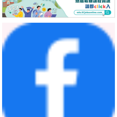
modern applications, and real-time intelligence without data silos,
noisy neighbors, or infrastructure ceilings. Innovators across agentic
AI, SaaS, fintech, e-commerce, and gaming, including Manus,
Atlassian, Dify, Pinterest, Plaid, and Bolt, rely on TiDB to scale
their most demanding workloads. Headquartered in Silicon Valley,
TiDB is backed by Sequoia Capital, GGV Capital, Access
Technology Ventures, Coatue Management, and others.
Website:
https://www.tidb.io/
.