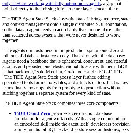
As organizations move beyond AI pilots and proofs of concept, a
new challenge is emerging: AI agents struggle to retain memory,
maintain state, and preserve context across sessions, workflows,
tools, and teams. While many agents can perform tasks in isolated
environments, scaling them into enterprise-grade systems often
requires stitching together multiple disconnected components for
memory, retrieval, file storage, and operational data.
The pressure to solve this is intensifying. According to Gartner,
fewer than 5% of enterprise applications included task-specific AI
agents in 2025
, a figure expected to reach 40% by the end of 2026.
Yet while 75% of organizations are piloting or deploying AI agents,
only 15% are working with fully autonomous agents
, a gap that
points directly to the missing infrastructure layer beneath them.
The TiDB Agent State Stack closes that gap. It brings memory, state,
and context management onto a single distributed SQL foundation,
so the data an agent needs to act reliably lives in one place rather
than scattered across systems that were never designed to work
together.
"The agents our customers run in production spin up and discard
millions of database instances a day. That starts with the database:
Agents need a backbone that is ephemeral, concurrent, and stateful
at once, and persistent and elastic enough to scale with them. TiDB