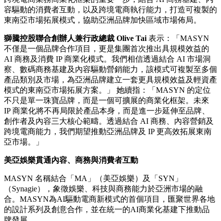
容驅動的消費者互動，以及跨境電商執行能力，打造可複製的
東南亞市場拓展模式，協助亞洲品牌加快區域市場佈局。
獅騰控股聯合創辦人兼行政總裁
Olive Tai
表示：「MASYN
不僅是一個品牌合作項目，更是集團首次推出具規模效益的
AI 商務及消費 IP 商業化模式。我們相信透過結合 AI 市場洞
察、數碼商務基建及內容驅動營銷能力，該模式可複製至多個
產品類別及市場，為亞洲品牌建立一套更具規模效益及輕資產
模式的東南亞市場拓展方案。」 她續指：「MASYN 的定位
不只是單一珠寶品牌，而是一個可擴展的商業化框架。未來
IP 商業化將不再局限於產品本身，而是進一步延伸至品牌、
創作者及內容三大核心範疇。透過結合 AI 商務、內容營銷及
跨境電商能力，我們期望推動亞洲品牌及 IP 更高效拓展東南
亞市場。」
美亞
娛
樂貫通
內
容、商務與消費者互動
MASYN 名稱結合「MA」（美亞娛樂）及「SYN」
（Synagie），象徵娛樂、科技與商務能力於亞洲市場的融
合。MASYN為AI驅動電商新模式的首個項目，匯聚世界各地
的設計系列及創意合作，並在統一的AI商業化基建下推動品
牌發展。