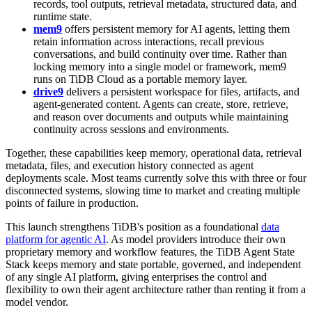
is that backbone," said Max Liu, Co-founder and CEO of TiDB.
"The TiDB Agent State Stack goes a layer further, adding
specialized tools for memory, files, and artifacts on top. That is how
teams finally move agents from prototype to production without
stitching together a separate system for every kind of state."
The TiDB Agent State Stack combines three core components:
TiDB Cloud Zero
provides a zero-friction database
foundation for agent workloads. With a single command, or
an embedded skill inside the agent itself, developers provision
a fully functional SQL backend to store session histories, task
records, tool outputs, retrieval metadata, structured data, and
runtime state.
mem9
offers persistent memory for AI agents, letting them
retain information across interactions, recall previous
conversations, and build continuity over time. Rather than
locking memory into a single model or framework, mem9
runs on TiDB Cloud as a portable memory layer.
drive9
delivers a persistent workspace for files, artifacts, and
agent-generated content. Agents can create, store, retrieve,
and reason over documents and outputs while maintaining
continuity across sessions and environments.
Together, these capabilities keep memory, operational data, retrieval