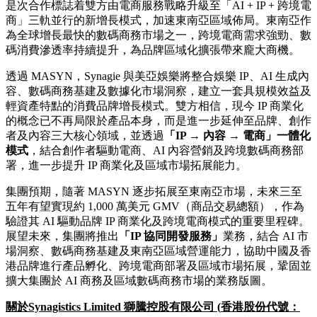
是次合作標誌着雙方由電商服務戰略升級至「AI + IP + 跨境電
商」三軌並行的新增長模式，加速東南亞區域佈局。東南亞作
為全球增長最快的數碼商務市場之一，跨境電商需求強勁、數
碼消費滲透率持續提升，為品牌區域化擴張帶來龐大商機。
透過 MASYN，Synagie 與美亞娛樂將整合娛樂 IP、AI 生成內
容、數碼商務基建及數據化市場洞察，建立一套具規模效益及
輕資產特點的消費品牌增長模式。雙方相信，現今 IP 商業化
的概念已不再局限於產品本身，而是進一步延伸至品牌、創作
者及內容三大核心領域，並透過
「
IP
→
內
容
→
電商」一體化
模式
，結合創作者驅動電商、AI 內容營銷及跨境數碼商務部
署，進一步提升 IP 商業化及區域市場拓展能力。
集團預期，隨著 MASYN 逐步拓展至東南亞市場，未來三至
五年有望實現約 1,000 萬美元 GMV（商品交易總額），作為
驗證其 AI 驅動品牌 IP 商業化及跨境電商模式的重要里程碑。
展望未來，集團將推出
「
IP
協同開發服務」
業務，結合 AI 市
場洞察、數碼商務基建及東南亞區域營運能力，協助中國及香
港品牌進行產品孵化、跨境電商部署及區域市場拓展，鞏固並
擴大集團於 AI 商務及區域數碼商務市場的業務版圖。
關於
Synagistics Limited
獅騰控股有限公司
(
香港股份代號：