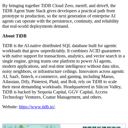
metadata, files, and execution history connected as agent
deployments scale. Most teams currently solve this with three or four
disconnected systems, slowing time to market and creating multiple
points of failure in production.
This launch strengthens TiDB's position as a foundational
data
platform for agentic AI
. As model providers introduce their own
proprietary memory and workflow features, the TiDB Agent State
Stack keeps memory and state portable, governed, and independent
of any single AI platform, giving enterprises the control and
flexibility to own their agent architecture rather than renting it from a
model vendor.
By bringing together TiDB Cloud Zero, mem9, and drive9, the
TiDB Agent State Stack gives developers a practical path from
prototype to production, so the next generation of enterprise AI
agents can operate with the persistence, continuity, and reliability
that real-world deployments demand.
About TiDB
TiDB is the AI-native distributed SQL database built for agentic
workloads that grow unpredictably. It combines ACID guarantees
with native support for transactions, analytics, and vector search in a
single engine, giving teams one platform to power AI agents,