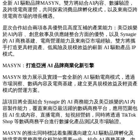
全新 AI 驅動品牌MASYN。雙方將結合AI內容、數據驗證，
及跨境電商運營，共同探索消費品牌孵化模式，以及東南亞跨
境電商市場的增長機遇。
是次合作結合兩項各具優勢且高度互補的產業能力：美亞娛樂
於AI內容 、創意敘事及供應鏈整合方面的優勢，以及 Synagie
的 AI 商務基建、電商營運能力及東南亞市場經驗。雙方將攜
手打造更具輕資產、低風險及規模效益的嶄新 AI 驅動產品 IP
模式。
MASYN：
打造亞洲
AI
品牌商業化新引擎
MASYN 致力展示及實踐一套全新的 AI 驅動電商模式，透過
市場洞察、數碼內容及電商基建，建立更具規模效益及輕資產
模式的營運方案。
該項目將全面結合 Synagie 的 AI 商務能力及美亞娛樂的AI 內
容製作能力，覆蓋東南亞最活躍的數碼商務平台，應用范圍包
括 AI 生成內容、直播電商、短視頻營銷，同時將透過 TikTok
Shop 等數碼商務平台進行數據化產品測試及市場驗證。
MASYN 的推出同時標誌着集團邁向建立AI 驅動品牌孵化及
跨境電商業務商業化框架的重要一步，結合 AI 商務基建、內