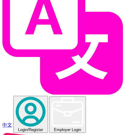
中文
Login
/Register
Employer Login