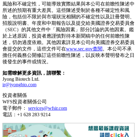
風險和不確定性，可能導致實際結果與本公司在前瞻性陳述中
所述的預期有重大差異。這些陳述受制於各種不確定性和風
險，包括但不限於與市場狀況相關的不確定性以及註冊聲明、
招股說明書、年度和中期報告以及提交給美國證券交易委員會
（SEC）的其他文件中「風險因素」部分討論的其他因素。鑑
於上述原因，投資者應謹慎對待本新聞稿中的任何前瞻性陳
述，切勿過度依賴。其他因素詳見本公司向美國證券交易委員
會提交的文件，這些文件可在
www.sec.gov查閱
。本公司不承
擔任何義務公開修訂這些前瞻性陳述，以反映本聲明發布之日
後發生的事件或情況。
如需瞭解更多資訊，請聯繫：
Jyong Biotech Ltd.
ir@jyongbio.com
投資者關係
WFS投資者關係公司
電子郵件：
services@wfsir.com
電話：+1 628 283 9214