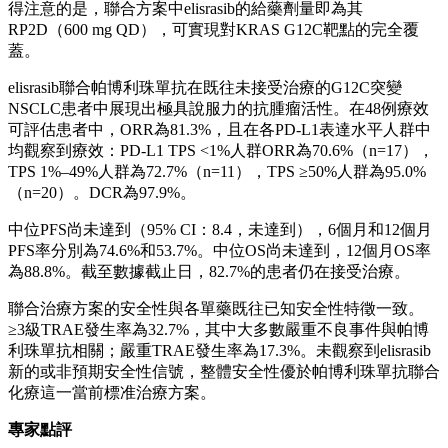
得注意的是，聯合方案中elisrasib的給藥劑量即為其
RP2D（600 mg QD），可實現對KRAS G12C靶點的完全覆
蓋。
elisrasib聯合帕博利珠單抗在既往未接受治療的G12C突變
NSCLC患者中展現出極具說服力的抗腫瘤活性。在48例療效
可評估患者中，ORR為81.3%，且在各PD-L1表達水平人群中
均觀察到療效：PD-L1 TPS <1%人群ORR為70.6%（n=17），
TPS 1%–49%人群為72.7%（n=11），TPS ≥50%人群為95.0%
（n=20）。DCR為97.9%。
中位PFS尚未達到（95% CI：8.4，未達到），6個月和12個月
PFS率分別為74.6%和53.7%。中位OS尚未達到，12個月OS率
為88.8%。截至數據截止日，82.7%的患者仍在接受治療。
聯合治療方案的安全性與各單藥既往已知安全性特徵一致。
≥3級TRAE發生率為32.7%，其中大多數嚴重不良事件與帕博
利珠單抗相關；嚴重TRAE發生率為17.3%。未觀察到elisrasib
新的或非預期安全性信號，整體安全性優於帕博利珠單抗聯合
化療這一當前標准治療方案。
專家點評