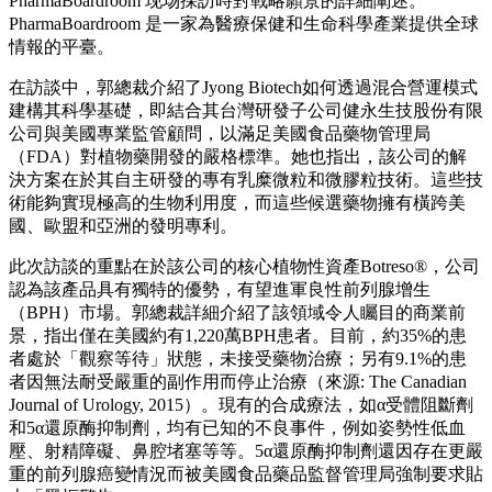
PharmaBoardroom 现场採訪時對戰略願景的詳細闡述。
PharmaBoardroom 是一家為醫療保健和生命科學產業提供全球
情報的平臺。
在訪談中，郭總裁介紹了Jyong Biotech如何透過混合營運模式
建構其科學基礎，即結合其台灣研發子公司健永生技股份有限
公司與美國專業監管顧問，以滿足美國食品藥物管理局
（FDA）對植物藥開發的嚴格標準。她也指出，該公司的解
決方案在於其自主研發的專有乳糜微粒和微膠粒技術。這些技
術能夠實現極高的生物利用度，而這些候選藥物擁有橫跨美
國、歐盟和亞洲的發明專利。
此次訪談的重點在於該公司的核心植物性資產Botreso®，公司
認為該產品具有獨特的優勢，有望進軍良性前列腺增生
（BPH）市場。郭總裁詳細介紹了該領域令人矚目的商業前
景，指出僅在美國約有1,220萬BPH患者。目前，約35%的患
者處於「觀察等待」狀態，未接受藥物治療；另有9.1%的患
者因無法耐受嚴重的副作用而停止治療（來源: The Canadian
Journal of Urology, 2015）。現有的合成療法，如α受體阻斷劑
和5α還原酶抑制劑，均有已知的不良事件，例如姿勢性低血
壓、射精障礙、鼻腔堵塞等等。5α還原酶抑制劑還因存在更嚴
重的前列腺癌變情況而被美國食品藥品監督管理局強制要求貼