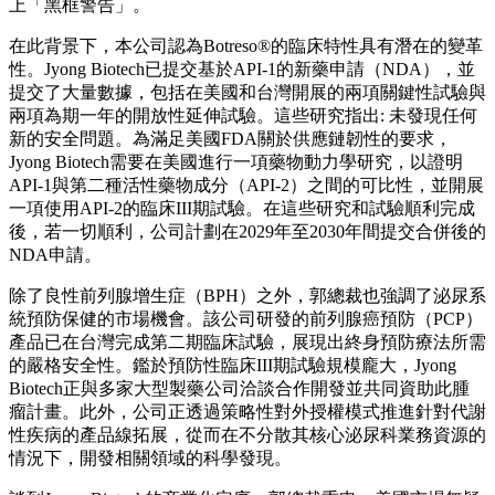
上
「
黑框警告
」
。
在此背景下，本公司認為Botreso®的臨床特性具有潛在的變革
性。Jyong Biotech已提交基於API-1的新藥申請（NDA），並
提交了大量數據，包括在美國和台灣開展的兩項關鍵性試驗與
兩項為期一年的開放性延伸試驗。這些研究指出: 未發現任何
新的安全問題。為滿足美國FDA關於供應鏈韌性的要求，
Jyong Biotech需要在美國進行一項藥物動力學研究，以證明
API-1與第二種活性藥物成分（API-2）之間的可比性，並開展
一項使用API-2的臨床III期試驗。在這些研究和試驗順利完成
後，若一切順利，公司計劃在2029年至2030年間提交合併後的
NDA申請。
除了良性前列腺增生症（BPH）之外，郭總裁也強調了泌尿系
統預防保健的市場機會。該公司研發的前列腺癌預防（PCP）
產品已在台灣完成第二期臨床試驗，展現出終身預防療法所需
的嚴格安全性。鑑於預防性臨床III期試驗規模龐大，Jyong
Biotech正與多家大型製藥公司洽談合作開發並共同資助此腫
瘤計畫。此外，公司正透過策略性對外授權模式推進針對代謝
性疾病的產品線拓展，從而在不分散其核心泌尿科業務資源的
情況下，開發相關領域的科學發現。