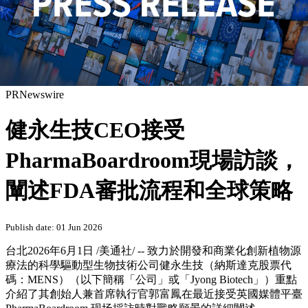
PRNewswire
健永生技CEO接受
PharmaBoardroom現場訪談，
闡述FDA審批流程和全球策略
Publish date: 01 Jun 2026
台北
2026年6月1日
/美通社/ -- 致力於開發和商業化創新植物源
療法的科學驅動型生物技術公司健永生技（納斯達克股票代
碼：MENS）（以下簡稱
「
公司
」
或
「
Jyong Biotech
」
）重點
介紹了其創始人兼首席執行官郭富鳳在最近接受英國媒體平臺