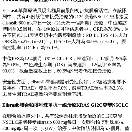
Elisrasib單藥療法展現出極具前景的初步抗腫瘤活性。在該隊
列中，共有43例既往未接受治療的G12C突變NSCLC患者接受
elisrasib 600 mg每日一次（21天為一個周期）治療，中位隨訪
時間為8.5個月。在41例療效可評估患者中，ORR為78.0%，且
在不同PD-L1表達亞組中均觀察到療效：PD-L1 TPS <1%人群
ORR為76.2%（n=21），TPS ≥1%人群為80.0%（n=20）。疾
病控制率（DCR）為95.1%。
中位PFS為12.4個月（95% CI：6.8，未達到），12個月PFS率
為50.8%。中位總生存期（OS）尚未達到，12個月OS率為
90.0%。截至數據截止日，60.5%的患者仍在接受治療。
安全性方面，elisrasib單藥總體耐受性良好，≥3級治療相關不
良事件（TRAE）發生率為7.0%，嚴重TRAE發生率為2.3%。
未發生因TRAE導致的停藥或劑量下調。
Elisrasib
聯合帕博利珠單抗一線治療
KRAS G12C
突變
NSCLC
在聯合治療隊列中，共有52例既往未接受治療的G12C突變
NSCLC患者接受elisrasib 600 mg每日一次聯合帕博利珠單抗
200 mg每3周一次（Q3W）治療，中位隨訪時間為5.7個月。值