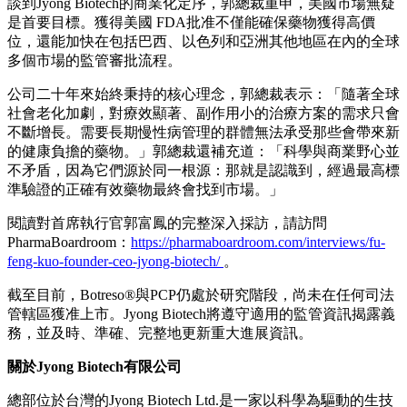
談到Jyong Biotech的商業化定序，郭總裁重申，美國市場無疑
是首要目標。獲得美國 FDA批准不僅能確保藥物獲得高價
位，還能加快在包括巴西、以色列和亞洲其他地區在內的全球
多個市場的監管審批流程。
公司二十年來始終秉持的核心理念，郭總裁表示：「隨著全球
社會老化加劇，對療效顯著、副作用小的治療方案的需求只會
不斷增長。需要長期慢性病管理的群體無法承受那些會帶來新
的健康負擔的藥物。」郭總裁還補充道：
「
科學與商業野心並
不矛盾，因為它們源於同一根源：那就是認識到，經過最高標
準驗證的正確有效藥物最終會找到市場。
」
閱讀對首席執行官郭富鳳的完整深入採訪，請訪問
PharmaBoardroom：
https://pharmaboardroom.com/interviews/fu-
feng-kuo-founder-ceo-jyong-biotech/
。
截至目前，Botreso®與PCP仍處於研究階段，尚未在任何司法
管轄區獲准上市。Jyong Biotech將遵守適用的監管資訊揭露義
務，並及時、準確、完整地更新重大進展資訊。
關於
Jyong Biotech
有限公司
總部位於台灣的Jyong Biotech Ltd.是一家以科學為驅動的生技