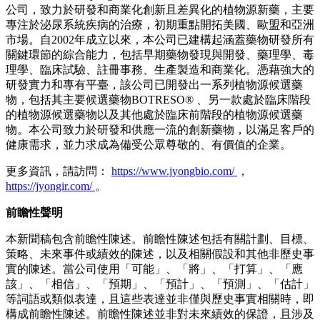
公司，致力於研發和商業化創新且差異化的植物源新藥，主要
專注於泌尿系統疾病的治療，初期重點開拓美國、歐盟和亞洲
市場。自2002年成立以來，本公司已建構起涵蓋藥物研發所有
關鍵環節的綜合能力，包括早期藥物發現與開發、藥理學、毒
理學、臨床試驗、註冊事務、生產製造和商業化。憑藉強大的
研發實力和專有平臺，該公司已開發出一系列植物源候選藥
物，包括其主要候選藥物BOTRESO® 、另一款處於臨床階段
的植物源候選藥物以及其他處於臨床前階段的植物源候選藥
物。本公司致力於研發和供應一流的創新藥物，以滿足客戶的
健康需求，並力求成為備受公眾尊敬的、有價值的企業。
更多資訊，請訪問：
https://www.jyongbio.com/
，
https://jyongir.com/
。
前瞻性聲明
本新聞稿包含前瞻性陳述。前瞻性陳述包括有關計劃、目標、
策略、未來事件或績效的陳述，以及相關假設和其他非歷史事
實的陳述。當公司使用「可能」、「將」、「打算」、「應
該」、「相信」、「預期」、「預計」、「預測」、「估計」
等詞語或類似表達，且這些表達並非僅與歷史事實相關時，即
構成前瞻性陳述。前瞻性陳述並非對未來績效的保證，且涉及