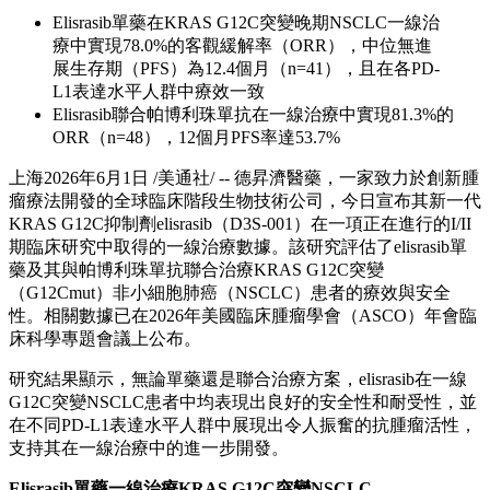
Elisrasib單藥在KRAS G12C突變晚期NSCLC一線治
療中實現78.0%的客觀緩解率（ORR），中位無進
展生存期（PFS）為12.4個月（n=41），且在各PD-
L1表達水平人群中療效一致
Elisrasib聯合帕博利珠單抗在一線治療中實現81.3%的
ORR（n=48），12個月PFS率達53.7%
上海
2026年6月1日
/美通社/ -- 德昇濟醫藥，一家致力於創新腫
瘤療法開發的全球臨床階段生物技術公司，今日宣布其新一代
KRAS G12C抑制劑elisrasib（D3S-001）在一項正在進行的I/II
期臨床研究中取得的一線治療數據。該研究評估了elisrasib單
藥及其與帕博利珠單抗聯合治療KRAS G12C突變
（G12Cmut）非小細胞肺癌（NSCLC）患者的療效與安全
性。相關數據已在2026年美國臨床腫瘤學會（ASCO）年會臨
床科學專題會議上公布。
研究結果顯示，無論單藥還是聯合治療方案，elisrasib在一線
G12C突變NSCLC患者中均表現出良好的安全性和耐受性，並
在不同PD-L1表達水平人群中展現出令人振奮的抗腫瘤活性，
支持其在一線治療中的進一步開發。
Elisrasib
單藥一線治療
KRAS G12C
突變
NSCLC