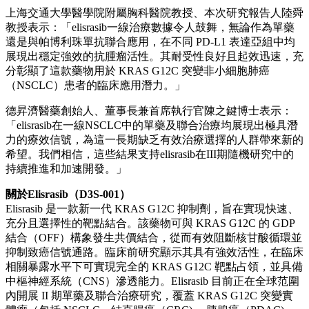
上海交通大學醫學院附屬胸科醫院教授、本次研究報告人陸舜
教授表示：「elisrasib一線治療數據令人鼓舞，無論作為單藥
還是與帕博利珠單抗聯合應用，在不同 PD-L1 表達亞組中均
展現出穩定強效的抗腫瘤活性。其耐受性良好且起效迅速，充
分彰顯了這款藥物用於 KRAS G12C 突變非小細胞肺癌
（NSCLC）患者的臨床應用潛力。」
德昇濟醫藥創始人、董事長兼首席執行官陳之鍵博士表示：
「elisrasib在一線NSCLC中的單藥及聯合治療均展現出極具潛
力的療效信號，為這一長期缺乏有效治療選擇的人群帶來新的
希望。我們相信，這些結果支持elisrasib在III期隨機研究中的
持續推進和加速開發。」
關於
Elisrasib
（
D3S-001
）
Elisrasib 是一款新一代 KRAS G12C 抑制劑，旨在實現快速、
充分且選擇性的靶點結合。該藥物可與 KRAS G12C 的 GDP
結合（OFF）構象發生共價結合，從而有效阻斷核甘酸循環並
抑制致癌信號通路。臨床前研究顯示其具有強效活性，在臨床
相關暴露水平下可實現完全的 KRAS G12C 靶點占領，並具備
中樞神經系統（CNS）滲透能力。Elisrasib 目前正在全球范圍
內開展 II 期單藥及聯合治療研究，覆蓋 KRAS G12C 突變實