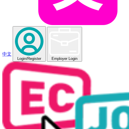
中文
Login
/Register
Employer Login