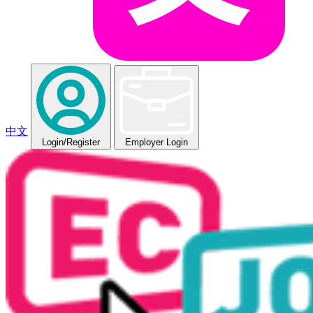
中文
Login
/Register
Employer Login