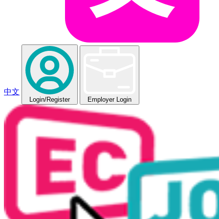
中文
Login
/Register
Employer Login