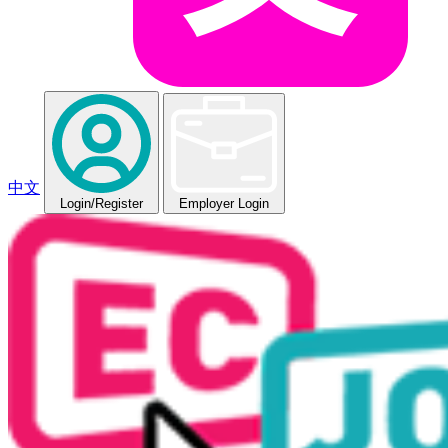
中文
Login
/Register
Employer Login