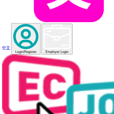
中文
Login
/Register
Employer Login