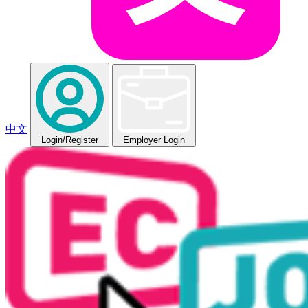
中文
Login
/Register
Employer Login