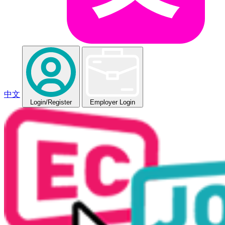
中文
Login
/Register
Employer Login