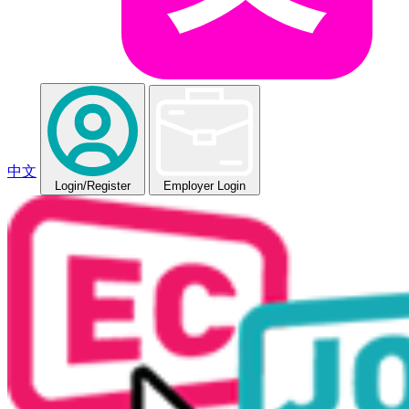
中文
Login
/Register
Employer Login