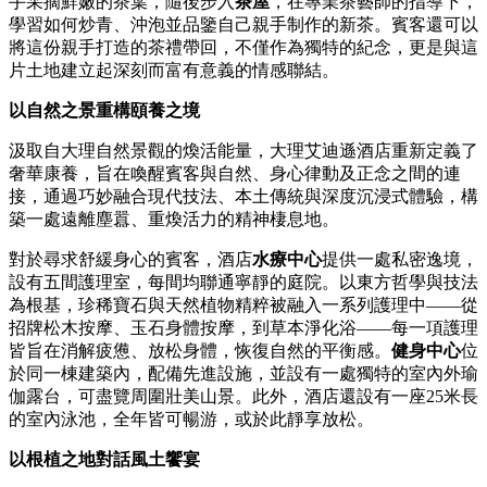
手采摘鮮嫩的茶葉，隨後步入
茶屋
，在專業茶藝師的指導下，
學習如何炒青、沖泡並品鑒自己親手制作的新茶。賓客還可以
將這份親手打造的茶禮帶回，不僅作為獨特的紀念，更是與這
片土地建立起深刻而富有意義的情感聯結。
以自然之景重構頤養之境
汲取自大理自然景觀的煥活能量，大理艾迪遜酒店重新定義了
奢華康養，旨在喚醒賓客與自然、身心律動及正念之間的連
接，通過巧妙融合現代技法、本土傳統與深度沉浸式體驗，構
築一處遠離塵囂、重煥活力的精神棲息地。
對於尋求舒緩身心的賓客，酒店
水療中心
提供一處私密逸境，
設有五間護理室，每間均聯通寧靜的庭院。以東方哲學與技法
為根基，珍稀寶石與天然植物精粹被融入一系列護理中——從
招牌松木按摩、玉石身體按摩，到草本淨化浴——每一項護理
皆旨在消解疲憊、放松身體，恢復自然的平衡感。
健身中心
位
於同一棟建築內，配備先進設施，並設有一處獨特的室內外瑜
伽露台，可盡覽周圍壯美山景。此外，酒店還設有一座25米長
的室內泳池，全年皆可暢游，或於此靜享放松。
以根植之地對話風土饗宴