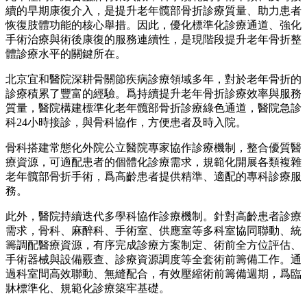
續的早期康復介入，是提升老年髖部骨折診療質量、助力患者
恢復肢體功能的核心舉措。因此，優化標準化診療通道、強化
手術治療與術後康復的服務連續性，是現階段提升老年骨折整
體診療水平的關鍵所在。
北京宜和醫院深耕骨關節疾病診療領域多年，對於老年骨折的
診療積累了豐富的經驗。爲持續提升老年骨折診療效率與服務
質量，醫院構建標準化老年髖部骨折診療綠色通道，醫院急診
科24小時接診，與骨科協作，方便患者及時入院。
骨科搭建常態化外院公立醫院專家協作診療機制，整合優質醫
療資源，可適配患者的個體化診療需求，規範化開展各類複雜
老年髖部骨折手術，爲高齡患者提供精準、適配的專科診療服
務。
此外，醫院持續迭代多學科協作診療機制。針對高齡患者診療
需求，骨科、麻醉科、手術室、供應室等多科室協同聯動、統
籌調配醫療資源，有序完成診療方案制定、術前全方位評估、
手術器械與設備覈查、診療資源調度等全套術前籌備工作。通
過科室間高效聯動、無縫配合，有效壓縮術前籌備週期，爲臨
牀標準化、規範化診療築牢基礎。