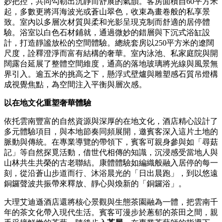
妙把控，共同勾勒出沉靜而舒展的氣韻。客房面積自60平方米
起，多數更將洱海波光或蒼山翠色，收束為畫卷般的私享景
致。室內以多層次材質與柔和光影呈現克制而舒適的居停體
驗。浴室以白色石材鋪就，通過微妙的錯層與下沉式浴缸設
計，打造靜謐放松的空間體驗。總統套房以250平方米的遼闊
尺度，詮釋澄淨而富有結構的奢華。室內泳池、私家庭院與開
闊露台延展了整體空間維度，通高的落地玻璃將光線與風景無
界引入。逾五米的挑高之下，懸浮式壁爐與雕塑感石質吊燈構
成視覺焦點，為空間注入平衡與層次感。
以在地文化重塑奢華體驗
依托雲南豐富的自然資源與深厚的在地文化，酒店精心設計了
多元體驗項目，與本地節奏同頻展開，邀賓客深入這片土地的
脈動與傳統。在專業導覽的帶領下，賓客可親身參與如「尋菇
記」等自然探覓活動，借世代相傳的知識，沉浸感受當地人與
山林共生共榮的古老聯結。康體體驗如編織般融入居停的每一
刻，從沿蒼山步道而行、沐浴晨光的「日出晨跑」，到以悠遠
銅鑼聲波共振帶來釋放、靜心與煥新的「銅鑼浴」。
大理艾迪遜酒店還將核心景觀與生態茶園融為一體，把雲南千
年的茶文化帶入現代生活。賓客可漫步於蔥郁的茶田之間，親