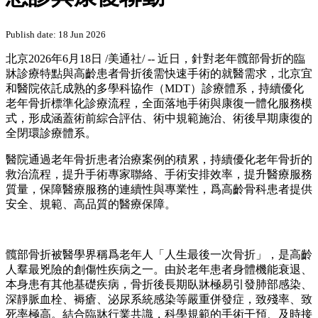
Publish date: 18 Jun 2026
北京
2026年6月18日
/美通社/ -- 近日，針對老年髖部骨折的臨
牀診療特點與高齡患者骨折後需快速手術的就醫需求，北京宜
和醫院依託成熟的多學科協作（MDT）診療體系，持續優化
老年骨折標準化診療流程，全面落地手術與康復一體化服務模
式，形成涵蓋術前綜合評估、術中規範施治、術後早期康復的
全閉環診療體系。
醫院通過老年骨折患者治療案例的積累，持續優化老年骨折的
救治流程，提升手術專家聯絡、手術安排效率，提升醫療服務
質量，保障醫療服務的連續性與專業性，爲高齡骨科患者提供
安全、規範、高品質的醫療保障。
髖部骨折被醫學界稱爲老年人「人生最後一次骨折」，是高齡
人羣最兇險的創傷性疾病之一。由於老年患者身體機能衰退、
本身患有其他基礎疾病，骨折後長期臥牀極易引發肺部感染、
深靜脈血栓、褥瘡、泌尿系統感染等嚴重併發症，致殘率、致
死率極高。結合臨牀行業共識，科學規範的手術干預、及時接