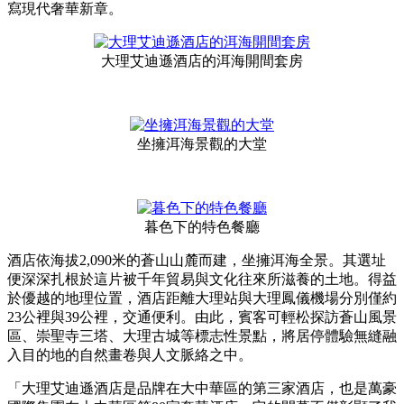
寫現代奢華新章。
大理艾迪遜酒店的洱海開間套房
坐擁洱海景觀的大堂
暮色下的特色餐廳
酒店依海拔2,090米的蒼山山麓而建，坐擁洱海全景。其選址
便深深扎根於這片被千年貿易與文化往來所滋養的土地。得益
於優越的地理位置，酒店距離大理站與大理鳳儀機場分別僅約
23公裡與39公裡，交通便利。由此，賓客可輕松探訪蒼山風景
區、崇聖寺三塔、大理古城等標志性景點，將居停體驗無縫融
入目的地的自然畫卷與人文脈絡之中。
「大理艾迪遜酒店是品牌在大中華區的第三家酒店，也是萬豪