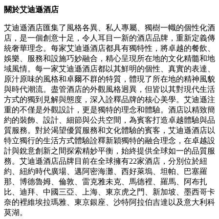
關於艾迪遜酒店
艾迪遜酒店匯集了風格各異、私人專屬、獨樹一幟的個性化酒
店，是一個創意十足，令人耳目一新的酒店品牌，重新定義傳
統奢華理念。每家艾迪遜酒店都具有獨特性，將卓越的餐飲、
娛樂、服務和設施巧妙融合，精心呈現所在地的文化精髓和地
域風情。每一家艾迪遜酒店都以其鮮明的個性、真實的表達、
原汁原味的風格和卓爾不群的特質，體現了所在地的精神風貌
與時代潮流。盡管酒店的外觀風格迥異，但皆以其對現代生活
方式的獨到見解與態度，深入詮釋品牌的核心美學。艾迪遜注
重的不僅是外觀設計，更是獨特的理念和體驗。酒店以精致簡
約的裝飾、設計、細節與公共空間，為賓客打造卓越體驗與品
質服務。對於渴望優質服務和文化體驗的賓客，艾迪遜酒店以
特立獨行的生活方式體驗詮釋新穎獨特的融合理念，在卓越設
計與銳意創新之間探索精妙平衡，始終提供全球如一的品質服
務。艾迪遜酒店品牌目前在全球擁有22家酒店，分別位於紐
約、紐約時代廣場、邁阿密海灘、西好萊塢、坦帕、巴塞羅
那、博德魯姆、倫敦、雷克雅未克、馬德裡、羅馬、阿布扎
比、迪拜、中國三亞、上海、東京虎之門、新加坡、墨西哥卡
奈的裡維埃拉瑪雅、東京銀座、沙特阿拉伯吉達以及意大利科
莫湖。