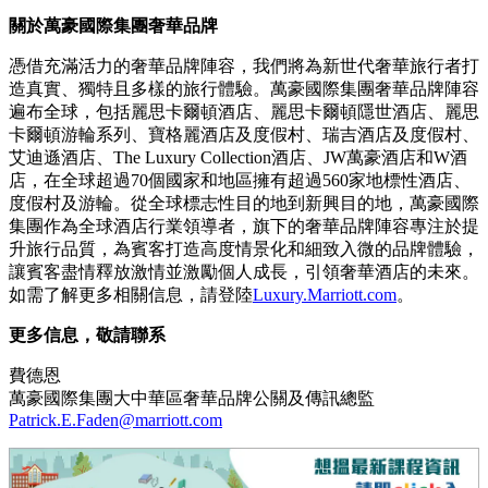
關於萬豪國際集團奢華品牌
憑借充滿活力的奢華品牌陣容，我們將為新世代奢華旅行者打
造真實、獨特且多樣的旅行體驗。萬豪國際集團奢華品牌陣容
遍布全球，包括麗思卡爾頓酒店、麗思卡爾頓隱世酒店、麗思
卡爾頓游輪系列、寶格麗酒店及度假村、瑞吉酒店及度假村、
艾迪遜酒店、The Luxury Collection酒店、JW萬豪酒店和W酒
店，在全球超過70個國家和地區擁有超過560家地標性酒店、
度假村及游輪。從全球標志性目的地到新興目的地，萬豪國際
集團作為全球酒店行業領導者，旗下的奢華品牌陣容專注於提
升旅行品質，為賓客打造高度情景化和細致入微的品牌體驗，
讓賓客盡情釋放激情並激勵個人成長，引領奢華酒店的未來。
如需了解更多相關信息，請登陸
Luxury.Marriott.com
。
更多信息，敬請聯系
費德恩
萬豪國際集團大中華區奢華品牌公關及傳訊總監
Patrick.E.Faden@marriott.com