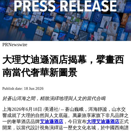
PRNewswire
大理艾迪遜酒店揭幕，擘畫西
南當代奢華新圖景
Publish date: 18 Jun 2026
於蒼山洱海之間，精致演繹地理與人文的當代合鳴
上海
2026年6月18日
/美通社/ -- 蒼山巍峨，洱海靜謐，山水交
響成就了大理的自然與人文底蘊。萬豪旅享家旗下非凡品牌之
一的奢華酒店品牌
艾迪遜酒店
，今日宣布
大理艾迪遜酒店
正式
開業，以當代設計視角演繹這一歷史文化名城，於中國西南譜