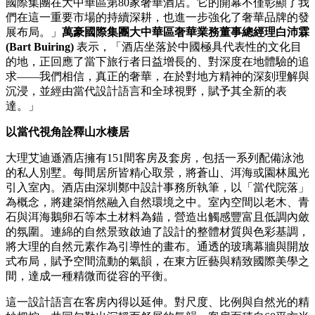
國際集團在大中華區第80家奢華酒店。它的開幕不僅彰顯了我
們在這一重要市場的持續深耕，也進一步強化了奢華品牌的發
展布局。」
萬豪國際集團大中華區奢華業務董事總經理白沛霖
(Bart Buiring)
表示，「酒店坐落於中國極具代表性的文化目
的地，正回應了當下旅行者日益增長的、對深度在地體驗的追
求——我們相信，真正的奢華，在於對地方精神的深刻理解與
沉浸，並經由當代設計語言和全球視野，賦予其全新的表
達。」
以當代視角詮釋山水棲居
大理艾迪遜酒店擁有151間客房及套房，包括一系列配備泳池
的私人別墅。每間居所皆精心取景，將蒼山、洱海或園林風光
引入室內。酒店由深圳鄭中設計事務所執筆，以「當代院落」
為概念，將建築悄然融入自然環境之中。室內空間以老木、青
石與洱海鵝卵石等本土材料為錨，營造出觸感豐富且低調內斂
的氛圍。連綿的自然景致啟迪了設計的整體材質與色彩基調，
將大理的自然元素作為引導性的畫布。通透的玻璃幕牆與開放
式布局，賦予空間流動的氣韻，在東方匠藝與精致國際美學之
間，達成一種精微而從容的平衡。
這一設計語言在客房內得以延伸。對尺度、比例與自然光的精