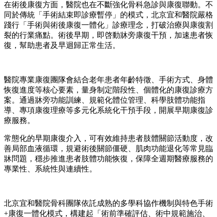
在術後康復方面，醫院也在不斷強化骨科急診與康復聯動。不
同於傳統「手術結束即診療暫停」的模式，北京宜和醫院嚴格
踐行「手術與術後康復一體化」診療理念，打破治療與康復割
裂的行業痛點。術後早期，即啓動牀旁康復干預，加速患者恢
復，幫助患者及早迴歸正常生活。
醫院專業康復團隊會結合老年患者年齡特徵、手術方式、身體
恢復進度等核心要素，量身制定階段性、個體化的康復診療方
案。通過牀旁功能訓練、規範化體位管理、科學肢體功能指
導、專項康復理療等多元化系統化干預手段，開展早期康復診
療服務。
常態化的早期康復介入，可有效維持患者肢體關節活動度，改
善局部血液循環，規避術後關節僵硬、肌肉功能退化等常見臨
牀問題，穩步推進患者肢體功能恢復，保障全週期醫療服務的
專業性、系統性與連續性。
北京宜和醫院骨科團隊依託成熟的多學科協作機制與特色手術
+康復一體化模式，構建起「術前準確評估、術中規範施治、