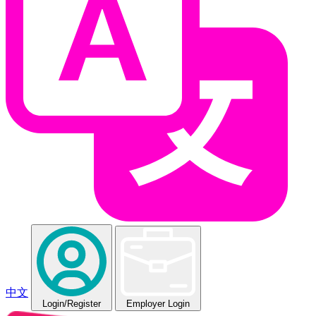
中文
Login
/Register
Employer Login