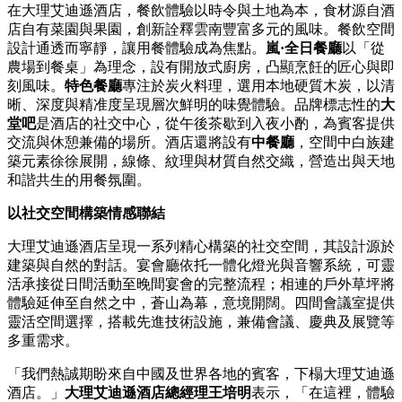
在大理艾迪遜酒店，餐飲體驗以時令與土地為本，食材源自酒
店自有菜園與果園，創新詮釋雲南豐富多元的風味。餐飲空間
設計通透而寧靜，讓用餐體驗成為焦點。
嵐
·
全日餐廳
以「從
農場到餐桌」為理念，設有開放式廚房，凸顯烹飪的匠心與即
刻風味。
特色餐廳
專注於炭火料理，選用本地硬質木炭，以清
晰、深度與精准度呈現層次鮮明的味覺體驗。品牌標志性的
大
堂吧
是酒店的社交中心，從午後茶歇到入夜小酌，為賓客提供
交流與休憩兼備的場所。酒店還將設有
中餐廳
，空間中白族建
築元素徐徐展開，線條、紋理與材質自然交織，營造出與天地
和諧共生的用餐氛圍。
以社交空間構築情感聯結
大理艾迪遜酒店呈現一系列精心構築的社交空間，其設計源於
建築與自然的對話。宴會廳依托一體化燈光與音響系統，可靈
活承接從日間活動至晚間宴會的完整流程；相連的戶外草坪將
體驗延伸至自然之中，蒼山為幕，意境開闊。四間會議室提供
靈活空間選擇，搭載先進技術設施，兼備會議、慶典及展覽等
多重需求。
「我們熱誠期盼來自中國及世界各地的賓客，下榻大理艾迪遜
酒店。」
大理艾迪遜酒店總經理王培明
表示，「在這裡，體驗