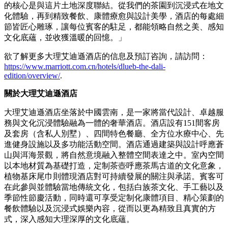
的核心是與這片土地深度聯結。從我們的茶園到沉浸式在地文
化體驗，再到精致餐飲、康體療愈與設計美學，酒店的每處細
節皆匠心雕琢，讓每位賓客的駐足，都能領略自然之美、感知
文化底蘊，並收獲溫暖的回憶。」
欲了解更多大理艾迪遜酒店的信息及預訂咨詢，請訪問：
https://www.marriott.com.cn/hotels/dlueb-the-dali-
edition/overview/
.
關於大理艾迪遜酒店
大理艾迪遜酒店坐落於中國雲南，是一家將當代設計、卓越服
務與文化沉浸體驗融為一體的奢華酒店。酒店設有151間客房
及套房（含私人別墅）、四間特色餐廳、全方位水療中心、先
進健身設施以及多功能活動空間。酒店通過建築與設計呼應蒼
山與洱海景觀，將自然意境融入整體空間表達之中。室內空間
以本地材質為基礎打造，定制茶壺呼應茶馬古道的文化意象，
植物基床尾巾則體現酒店對可持續發展的關注與承諾。賓客可
在此參與並體驗當地傳統文化，包括白族茶文化、手工藝以及
季節性節慶活動，同時還可享受定制化康體項目、精心策劃的
餐飲體驗以及沉浸式娛樂內容，從而以更為精致且真實的方
式，深入感知大理深厚的文化底蘊。