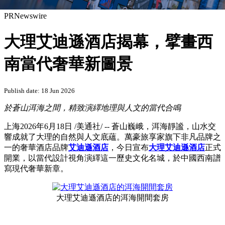
PRNewswire
大理艾迪遜酒店揭幕，擘畫西
南當代奢華新圖景
Publish date: 18 Jun 2026
於蒼山洱海之間，精致演繹地理與人文的當代合鳴
上海
2026年6月18日
/美通社/ -- 蒼山巍峨，洱海靜謐，山水交
響成就了大理的自然與人文底蘊。萬豪旅享家旗下非凡品牌之
一的奢華酒店品牌
艾迪遜酒店
，今日宣布
大理艾迪遜酒店
正式
開業，以當代設計視角演繹這一歷史文化名城，於中國西南譜
寫現代奢華新章。
大理艾迪遜酒店的洱海開間套房