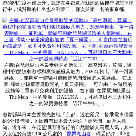
縣的關注度不僅上升，就連在各都道府縣的酒店搜尋增加率排
行中，滋賀縣的排名也名列第二，僅次於第一名的東京都。
左圖:在琵琶湖山谷最受歡迎的活動非「高空滑索」莫屬，過
程中的驚險刺激感和爽快感極具魅力，2026年推出「單一滑索
路線」，能夠單一體驗可俯瞰琵琶湖景緻的人氣路線。 右上
圖: 帶幼小孩童家庭歡迎的「夏日樂園」，可自由自在遊玩的
設施等，眾多可免費利用的設施。 右下圖: 在琵琶湖觀景台
「The Main」中的餐廳「HALUKA」，可品嚐日本三大和牛
之一的滋賀縣特產「近江牛牛排」。
滋賀縣與日本主要觀光勝地「京都」近在咫尺，搭乘電車僅需
約9分鐘時間，另因擁有日本最大湖泊「琵琶湖」而為人熟
知。近年來，在琵琶湖周邊進行的自然體驗具高度人氣，其中
又以位於海拔1,100公尺處的「
琵琶湖山谷
」備受好評，即便