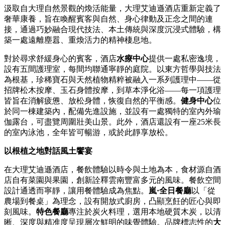
汲取自大理自然景觀的煥活能量，大理艾迪遜酒店重新定義了
奢華康養，旨在喚醒賓客與自然、身心律動及正念之間的連
接，通過巧妙融合現代技法、本土傳統與深度沉浸式體驗，構
築一處遠離塵囂、重煥活力的精神棲息地。
對於尋求舒緩身心的賓客，酒店
水療中心
提供一處私密逸境，
設有五間護理室，每間均聯通寧靜的庭院。以東方哲學與技法
為根基，珍稀寶石與天然植物精粹被融入一系列護理中——從
招牌松木按摩、玉石身體按摩，到草本淨化浴——每一項護理
皆旨在消解疲憊、放松身體，恢復自然的平衡感。
健身中心
位
於同一棟建築內，配備先進設施，並設有一處獨特的室內外瑜
伽露台，可盡覽周圍壯美山景。此外，酒店還設有一座25米長
的室內泳池，全年皆可暢游，或於此靜享放松。
以根植之地對話風土饗宴
在大理艾迪遜酒店，餐飲體驗以時令與土地為本，食材源自酒
店自有菜園與果園，創新詮釋雲南豐富多元的風味。餐飲空間
設計通透而寧靜，讓用餐體驗成為焦點。
嵐
·
全日餐廳
以「從
農場到餐桌」為理念，設有開放式廚房，凸顯烹飪的匠心與即
刻風味。
特色餐廳
專注於炭火料理，選用本地硬質木炭，以清
晰、深度與精准度呈現層次鮮明的味覺體驗。品牌標志性的
大