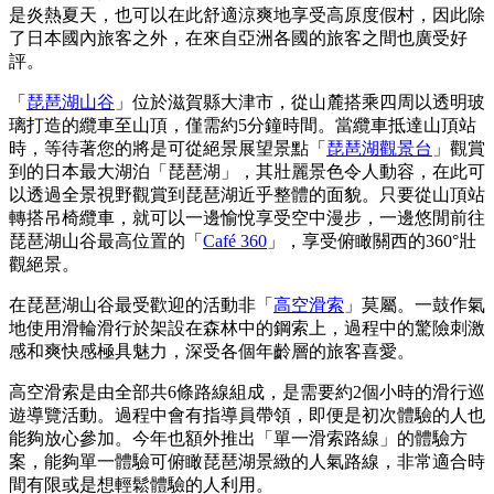
是炎熱夏天，也可以在此舒適涼爽地享受高原度假村，因此除
了日本國內旅客之外，在來自亞洲各國的旅客之間也廣受好
評。
「
琵琶湖山谷
」位於滋賀縣大津市，從山麓搭乘四周以透明玻
璃打造的纜車至山頂，僅需約5分鐘時間。當纜車抵達山頂站
時，等待著您的將是可從絕景展望景點「
琵琶湖觀景台
」觀賞
到的日本最大湖泊「琵琶湖」，其壯麗景色令人動容，在此可
以透過全景視野觀賞到琵琶湖近乎整體的面貌。只要從山頂站
轉搭吊椅纜車，就可以一邊愉悅享受空中漫步，一邊悠閒前往
琵琶湖山谷最高位置的「
Café 360
」，享受俯瞰關西的360°壯
觀絕景。
在琵琶湖山谷最受歡迎的活動非「
高空滑索
」莫屬。一鼓作氣
地使用滑輪滑行於架設在森林中的鋼索上，過程中的驚險刺激
感和爽快感極具魅力，深受各個年齡層的旅客喜愛。
高空滑索是由全部共6條路線組成，是需要約2個小時的滑行巡
遊導覽活動。過程中會有指導員帶領，即便是初次體驗的人也
能夠放心參加。今年也額外推出「單一滑索路線」的體驗方
案，能夠單一體驗可俯瞰琵琶湖景緻的人氣路線，非常適合時
間有限或是想輕鬆體驗的人利用。