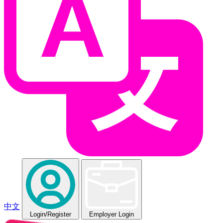
中文
Login
/Register
Employer Login