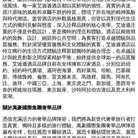
域風情。每一家艾迪遜酒店都以其鮮明的個性、真實的表達、
原汁原味的風格和卓爾不群的特質，體現了所在地的精神風貌
與時代潮流。盡管酒店的外觀風格迥異，但皆以其對現代生活
方式的獨到見解與態度，深入詮釋品牌的核心美學。艾迪遜注
重的不僅是外觀設計，更是獨特的理念和體驗。酒店以精致簡
約的裝飾、設計、細節與公共空間，為賓客打造卓越體驗與品
質服務。對於渴望優質服務和文化體驗的賓客，艾迪遜酒店以
特立獨行的生活方式體驗詮釋新穎獨特的融合理念，在卓越設
計與銳意創新之間探索精妙平衡，始終提供全球如一的品質服
務。艾迪遜酒店品牌目前在全球擁有22家酒店，分別位於紐
約、紐約時代廣場、邁阿密海灘、西好萊塢、坦帕、巴塞羅
那、博德魯姆、倫敦、雷克雅未克、馬德裡、羅馬、阿布扎
比、迪拜、中國三亞、上海、東京虎之門、新加坡、墨西哥卡
奈的裡維埃拉瑪雅、東京銀座、沙特阿拉伯吉達以及意大利科
莫湖。
關於萬豪國際集團奢華品牌
憑借充滿活力的奢華品牌陣容，我們將為新世代奢華旅行者打
造真實、獨特且多樣的旅行體驗。萬豪國際集團奢華品牌陣容
遍布全球，包括麗思卡爾頓酒店、麗思卡爾頓隱世酒店、麗思