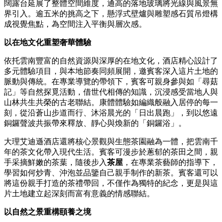
闊露台延展了整體空間維度，通高的落地玻璃將光線與風景無
界引入。逾五米的挑高之下，懸浮式壁爐與雕塑感石質吊燈構
成視覺焦點，為空間注入平衡與層次感。
以在地文化重塑奢華體驗
依托雲南豐富的自然資源與深厚的在地文化，酒店精心設計了
多元體驗項目，與本地節奏同頻展開，邀賓客深入這片土地的
脈動與傳統。在專業導覽的帶領下，賓客可親身參與如「尋菇
記」等自然探覓活動，借世代相傳的知識，沉浸感受當地人與
山林共生共榮的古老聯結。康體體驗如編織般融入居停的每一
刻，從沿蒼山步道而行、沐浴晨光的「日出晨跑」，到以悠遠
銅鑼聲波共振帶來釋放、靜心與煥新的「銅鑼浴」。
大理艾迪遜酒店還將核心景觀與生態茶園融為一體，把雲南千
年的茶文化帶入現代生活。賓客可漫步於蔥郁的茶田之間，親
手采摘鮮嫩的茶葉，隨後步入
茶屋
，在專業茶藝師的指導下，
學習如何炒青、沖泡並品鑒自己親手制作的新茶。賓客還可以
將這份親手打造的茶禮帶回，不僅作為獨特的紀念，更是與這
片土地建立起深刻而富有意義的情感聯結。
以自然之景重構頤養之境