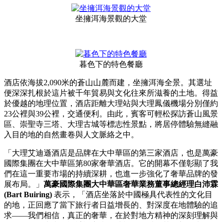
坐擁洱海景觀的大堂
暮色下的特色餐廳
酒店依海拔2,090米的蒼山山麓而建，坐擁洱海全景。其選址
便深深扎根於這片被千年貿易與文化往來所滋養的土地。得益
於優越的地理位置，酒店距離大理站與大理鳳儀機場分別僅約
23公裡與39公裡，交通便利。由此，賓客可輕松探訪蒼山風景
區、崇聖寺三塔、大理古城等標志性景點，將居停體驗無縫融
入目的地的自然畫卷與人文脈絡之中。
「大理艾迪遜酒店是品牌在大中華區的第三家酒店，也是萬豪
國際集團在大中華區第80家奢華酒店。它的開幕不僅彰顯了我
們在這一重要市場的持續深耕，也進一步強化了奢華品牌的發
展布局。」
萬豪國際集團大中華區奢華業務董事總經理白沛霖
(Bart Buiring)
表示，「酒店坐落於中國極具代表性的文化目
的地，正回應了當下旅行者日益增長的、對深度在地體驗的追
求——我們相信，真正的奢華，在於對地方精神的深刻理解與