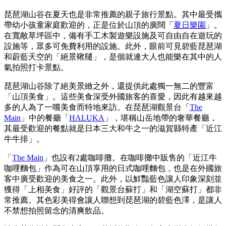
琵琶湖山谷在夏天也是非常推薦的親子旅行景點。其中最受攜
帶幼小孩童家庭歡迎的，正是位於山頂的廣闊「
夏日樂園
」。
在寬敞草坪區中，備有手工木製遊樂設施及可自由自在遊玩的
設施等，眾多可免費利用的設施。此外，眼前可見碧藍琵琶湖
和蔚藍天空的「絕景鞦韆」，是個就連大人也能樂在其中的人
氣拍照打卡景點。
琵琶湖山谷除了絕美景緻之外，還提供此處獨一無二的豐富
「山頂美食」。這些美食深受外國旅客的喜愛，因此有越來越
多的人為了一嚐美食而特地來訪。在琵琶湖觀景台「
The
Main
」中的餐廳「
HALUKA
」，堪稱山岳地帶的奢華餐廳，
其最受歡迎的餐點就是日本三大和牛之一的滋賀縣特產「近江
牛牛排」。
「
The Main
」也設有2處咖啡攤。在咖啡攤中販售的「近江牛
咖哩麵包」作為可在山頂享用的日式咖哩麵包，也是在外國旅
客中廣受歡迎的美食之一。此外，以鮮豔藍色讓人印象深刻並
獲得「上相美食」好評的「觀景台蘇打」和「湖空蘇打」都非
常推薦。其色彩美得會讓人聯想到琵琶湖的碧藍色澤，是讓人
不禁想拍照留念的清爽飲品。