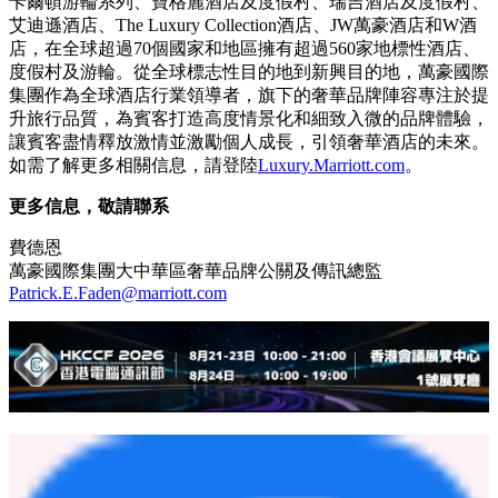
卡爾頓游輪系列、寶格麗酒店及度假村、瑞吉酒店及度假村、
艾迪遜酒店、The Luxury Collection酒店、JW萬豪酒店和W酒
店，在全球超過70個國家和地區擁有超過560家地標性酒店、
度假村及游輪。從全球標志性目的地到新興目的地，萬豪國際
集團作為全球酒店行業領導者，旗下的奢華品牌陣容專注於提
升旅行品質，為賓客打造高度情景化和細致入微的品牌體驗，
讓賓客盡情釋放激情並激勵個人成長，引領奢華酒店的未來。
如需了解更多相關信息，請登陸
Luxury.Marriott.com
。
更多信息，敬請聯系
費德恩
萬豪國際集團大中華區奢華品牌公關及傳訊總監
Patrick.E.Faden@marriott.com