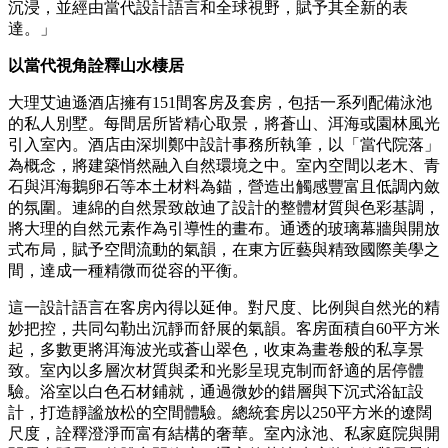
沉浸，並經由當代設計語言和全球視野，賦予其全新的表
達。」
以當代視角詮釋山水棲居
大理艾迪遜酒店擁有151間客房及套房，包括一系列配備泳池
的私人別墅。每間居所皆精心取景，將蒼山、洱海或園林風光
引入室內。酒店由深圳鄭中設計事務所執筆，以「當代院落」
為概念，將建築悄然融入自然環境之中。室內空間以老木、青
石與洱海鵝卵石等本土材料為錨，營造出觸感豐富且低調內斂
的氛圍。連綿的自然景致啟迪了設計的整體材質與色彩基調，
將大理的自然元素作為引導性的畫布。通透的玻璃幕牆與開放
式布局，賦予空間流動的氣韻，在東方匠藝與精致國際美學之
間，達成一種精微而從容的平衡。
這一設計語言在客房內得以延伸。對尺度、比例與自然光的精
妙把控，共同勾勒出沉靜而舒展的氣韻。客房面積自60平方米
起，多數更將洱海波光或蒼山翠色，收束為畫卷般的私享景
致。室內以多層次材質與柔和光影呈現克制而舒適的居停體
驗。浴室以白色石材鋪就，通過微妙的錯層與下沉式浴缸設
計，打造靜謐放松的空間體驗。總統套房以250平方米的遼闊
尺度，詮釋澄淨而富有結構的奢華。室內泳池、私家庭院與開