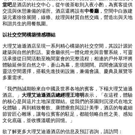
堂吧
是酒店的社交中心，從午後茶歇到入夜小酌，為賓客提供
交流與休憩兼備的場所。酒店還將設有
中餐廳
，空間中白族建
築元素徐徐展開，線條、紋理與材質自然交織，營造出與天地
和諧共生的用餐氛圍。
以社交空間構築情感聯結
大理艾迪遜酒店呈現一系列精心構築的社交空間，其設計源於
建築與自然的對話。宴會廳依托一體化燈光與音響系統，可靈
活承接從日間活動至晚間宴會的完整流程；相連的戶外草坪將
體驗延伸至自然之中，蒼山為幕，意境開闊。四間會議室提供
靈活空間選擇，搭載先進技術設施，兼備會議、慶典及展覽等
多重需求。
「我們熱誠期盼來自中國及世界各地的賓客，下榻大理艾迪遜
酒店。」
大理艾迪遜酒店總經理王培明
表示，「在這裡，體驗
的核心是與這片土地深度聯結。從我們的茶園到沉浸式在地文
化體驗，再到精致餐飲、康體療愈與設計美學，酒店的每處細
節皆匠心雕琢，讓每位賓客的駐足，都能領略自然之美、感知
文化底蘊，並收獲溫暖的回憶。」
欲了解更多大理艾迪遜酒店的信息及預訂咨詢，請訪問：