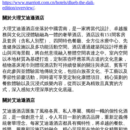
https://www.marriott.com.cn/hotels/dlueb-the-dali-
edition/overview/
.
關於大理艾迪遜酒店
大理艾迪遜酒店坐落於中國雲南，是一家將當代設計、卓越服
務與文化沉浸體驗融為一體的奢華酒店。酒店設有151間客房
及套房（含私人別墅）、四間特色餐廳、全方位水療中心、先
進健身設施以及多功能活動空間。酒店通過建築與設計呼應蒼
山與洱海景觀，將自然意境融入整體空間表達之中。室內空間
以本地材質為基礎打造，定制茶壺呼應茶馬古道的文化意象，
植物基床尾巾則體現酒店對可持續發展的關注與承諾。賓客可
在此參與並體驗當地傳統文化，包括白族茶文化、手工藝以及
季節性節慶活動，同時還可享受定制化康體項目、精心策劃的
餐飲體驗以及沉浸式娛樂內容，從而以更為精致且真實的方
式，深入感知大理深厚的文化底蘊。
關於艾迪遜酒店
艾迪遜酒店匯集了風格各異、私人專屬、獨樹一幟的個性化酒
店，是一個創意十足，令人耳目一新的酒店品牌，重新定義傳
統奢華理念。每家艾迪遜酒店都具有獨特性，將卓越的餐飲、
娛樂、服務和設施巧妙融合，精心呈現所在地的文化精髓和地