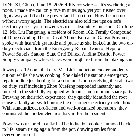
DINGXI, China
,
June 18, 2026
/PRNewswire/ -- "It's sweltering at
noon. I made the call only five minutes ago, yet you rushed over
right away and fixed the power fault in no time. Now I can cook
without worry again. The electricians also told me tips on safe
electricity use—your power service is absolutely fantastic!" On June
12, Ms. Liu Fangming, a resident of Room 102, Family Compound
of Dingxi Anding District Civil Affairs Bureau in Gansu Province,
spoke with heartfelt gratitude and praise as she looked at the two on-
duty electricians from the Emergency Repair Team of Heping
Power Supply Station, State Grid Dingxi Anding District Power
Supply Company, whose faces were bright red from the blazing sun.
It was past 12 noon that day. Ms. Liu's induction cooker suddenly
cut out while she was cooking. She dialed the station's emergency
repair hotline just hoping for a solution. Upon receiving the call, two
on-duty staff including Zhou Xuefeng responded instantly and
hurried to the site fully equipped with tools and common spare parts.
Drawing on their rich experience, they quickly identified the root
cause: a faulty air switch inside the customer's electricity meter box.
With standardized, proficient and well-organized operations, they
eliminated the hidden electrical hazard for the resident.
Power was restored in a flash. The induction cooker hummed back
to life, steam rising again from the pot, drawing smiles from
everyone present.