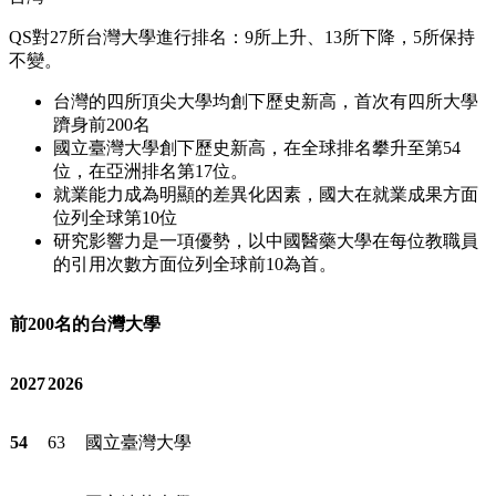
QS
對
27
所台灣大學進行排名：
9
所上升、
13
所下降，
5
所保持
不變。
台灣的四所頂尖大學均創下歷史新高，首次有四所大學
躋身前
200
名
國立臺灣大學創下歷史新高，在全球排名攀升至第
54
位，在亞洲排名第
17
位。
就業能力成為明顯的差異化因素，國大在就業成果方面
位列全球第
10
位
研究影響力是一項優勢，以中國醫藥大學在每位教職員
的引用次數方面位列全球前
10
為首。
前200名的台灣大學
2027
2026
54
63
國立臺灣大學