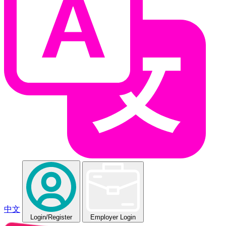
中文
Login
/Register
Employer Login