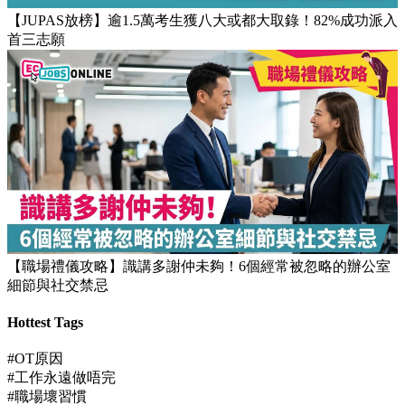
【JUPAS放榜】逾1.5萬考生獲八大或都大取錄！82%成功派入
首三志願
【職場禮儀攻略】識講多謝仲未夠！6個經常被忽略的辦公室
細節與社交禁忌
Hottest Tags
#OT原因
#工作永遠做唔完
#職場壞習慣