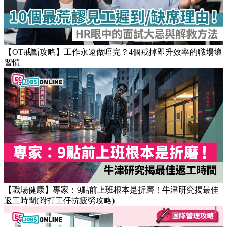
【OT戒斷攻略】工作永遠做唔完？4個戒掉即升效率的職場壞
習慣
【職場健康】專家：9點前上班根本是折磨！牛津研究揭最佳
返工時間(附打工仔抗疲勞攻略)