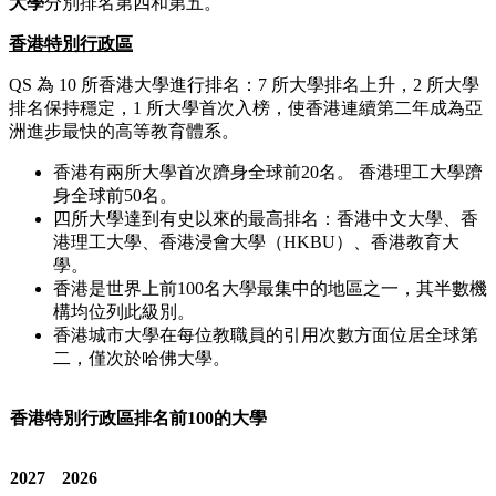
大學
分別排名第四和第五。
香港特別行政區
QS
為
10
所香港大學進行排名：
7
所大學排名上升，
2
所大學
排名保持穩定，
1
所大學首次入榜，使
香港連續第二年成為亞
洲進步最快的高等教育體系。
香港有兩所大學首次躋身全球前
20
名。
香港理工大學躋
身全球前
50
名。
四所大學達到有史以來的最高排名：香港中文大學、香
港理工大學、香港浸會大學（
HKBU
）、香港教育大
學。
香港是世界上前
100
名大學最集中的地區之一，其半數機
構均位列此級別。
香港城市大學在每位教職員的引用次數方面位居全球第
二，僅次於哈佛大學。
香港特別行政區排名前100的大學
2027
2026