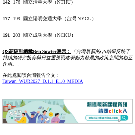
142
176
國立清華大學（NTHU）
177
199
國立陽明交通大學（台灣 NYCU）
191
203
國立成功大學（NCKU）
QS
高級副總裁
Ben Sowter
表示：
「台灣最新的
QS
結果反映了
持續的研究投資與日益重視戰略勞動力發展的政策之間的相互
作用。」
在此處閱讀台灣報告全文：
Taiwan_WUR2027_D.1.1_E1.0_MEDIA