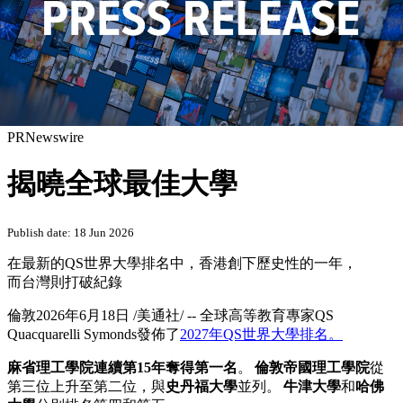
PRNewswire
揭曉全球最佳大學
Publish date: 18 Jun 2026
在最新的QS世界大學排名中，香港創下歷史性的一年，
而台灣則打破紀錄
倫敦
2026年6月18日
/美通社/ -- 全球高等教育專家
QS
Quacquarelli Symonds
發佈了
2027
年
QS
世界大學排名。
麻省理工學院連續第
15年
奪得第一名
。
倫敦帝國理工學院
從
第三位上升至第二位，與
史丹福大學
並列。
牛津大學
和
哈佛