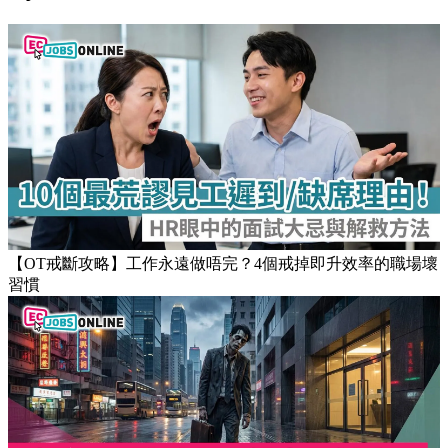
【OT戒斷攻略】工作永遠做唔完？4個戒掉即升效率的職場壞
習慣