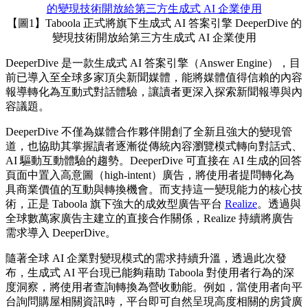
【圖1】Taboola 正式將旗下生成式 AI 答案引擎 DeeperDive 的
變現技術開放給第三方生成式 AI 企業使用
DeeperDive 是一款生成式 AI 答案引擎（Answer Engine），目
前已導入至全球多家頂尖新聞媒體，能將媒體值得信賴的內容
報導轉化為互動式對話體驗，讓讀者更深入探索新聞報導與內
容議題。
DeeperDive 不僅為媒體合作夥伴開創了全新且強大的變現管
道，也協助其掌握讀者逐漸從傳統內容瀏覽模式轉向對話式、
AI 驅動互動體驗的趨勢。DeeperDive 可直接在 AI 生成的回答
頁面中置入高意圖（high-intent）廣告，將使用者提問轉化為
具商業價值的互動與轉換機會。而支持這一變現能力的核心技
術，正是 Taboola 旗下強大的成效型廣告平台
Realize
。透過與
全球數萬家廣告主建立的直接合作關係，Realize 持續將廣告
需求導入 DeeperDive。
隨著全球 AI 企業對變現模式的需求持續升溫，透過此次發
布，生成式 AI 平台現已能夠藉助 Taboola 對使用者行為的深
度洞察，將使用者查詢轉換為營收動能。例如，當使用者向平
台詢問購屋相關資訊時，平台即可自然呈現高度相關的房貸廣