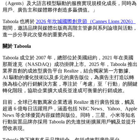
（Agents）及大語言模型驅動的服務實現規模化成長，同時為
用戶、廣告主和媒體夥伴創造多贏價值。」
Taboola 也將於
2026 年坎城國際創意節（Cannes Lions 2026）
期間，邀請品牌與媒體出版商高階主管參與系列論壇與活動，
進一步分享此次發布的重要內容。
關於 Taboola
Taboola 成立於 2007 年，總部位於美國紐約，2021 年在美國
那斯達克（NASDAQ）成功掛牌上市。2025 年，Taboola 推出
業界首創的成效型廣告平台 Realize，結合獨家第一方數據、
AI 驅動的優化技術以及多元的廣告版位，為廣告主打造以轉
換為核心的行銷解決方案，專注於「考慮」至「行動」的關鍵
轉化階段，協助企業擴大成長並達成可衡量的行銷成效。
目前，全球已有數萬家企業透過 Realize 進行廣告投放，觸及
超過 6 億每日活躍用戶，涵蓋包括 NBC News、Yahoo、Apple
News 等全球優質內容媒體與版位。同時，三星、小米等知名
行動裝置品牌亦採用 Taboola 的先進技術擴展用戶觸及並提升
營收表現。
Taboola 旗下擁有多元品牌組合，包括成效型廣告平台