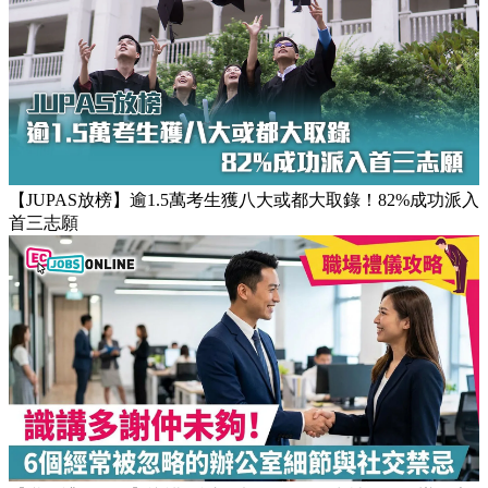
【JUPAS放榜】逾1.5萬考生獲八大或都大取錄！82%成功派入
首三志願