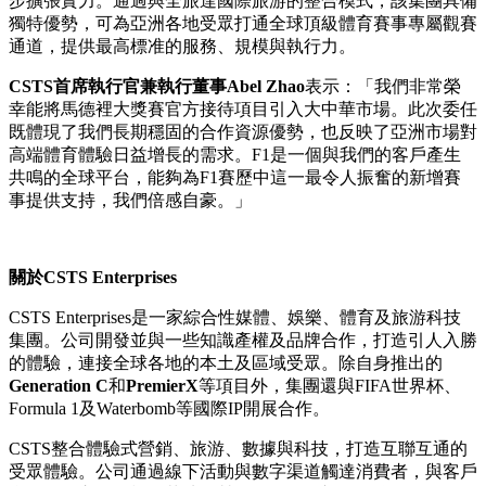
步擴張實力。通過與全旅達國際旅游的整合模式，該集團具備
獨特優勢，可為亞洲各地受眾打通全球頂級體育賽事專屬觀賽
通道，提供最高標准的服務、規模與執行力。
CSTS
首席執行官兼執行董事Abel Zhao
表示：「我們非常榮
幸能將馬德裡大獎賽官方接待項目引入大中華市場。此次委任
既體現了我們長期穩固的合作資源優勢，也反映了亞洲市場對
高端體育體驗日益增長的需求。F1是一個與我們的客戶產生
共鳴的全球平台，能夠為F1賽歷中這一最令人振奮的新增賽
事提供支持，我們倍感自豪。」
關於CSTS Enterprises
CSTS Enterprises
是一家綜合性媒體、娛樂、體育及旅游科技
集團。公司開發並與一些知識產權及品牌合作，打造引人入勝
的體驗，連接全球各地的本土及區域受眾。除自身推出的
Generation C
和
PremierX
等項目外，集團還與FIFA世界杯、
Formula 1及Waterbomb等國際IP開展合作。
CSTS
整合體驗式營銷、旅游、數據與科技，打造互聯互通的
受眾體驗。公司通過線下活動與數字渠道觸達消費者，與客戶