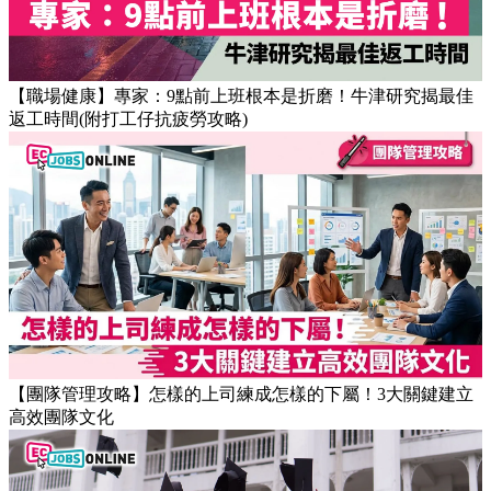
【職場健康】專家：9點前上班根本是折磨！牛津研究揭最佳
返工時間(附打工仔抗疲勞攻略)
【團隊管理攻略】怎樣的上司練成怎樣的下屬！3大關鍵建立
高效團隊文化