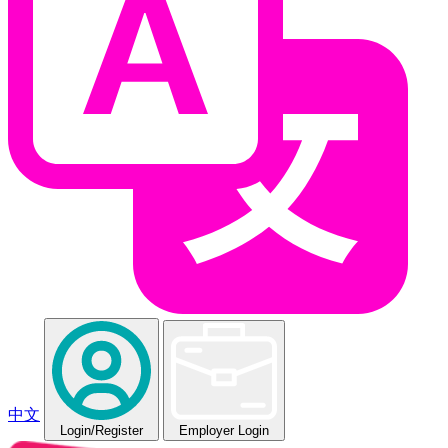
中文
Login
/Register
Employer Login