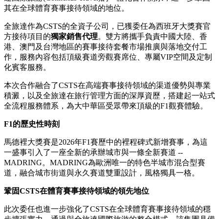
其在全球體育賽事接待領域的地位。
全旅達作為CSTS的全資子公司，已獲委任為西班牙大獎賽官
方接待項目的
獨家銷售代理
。雙方將攜手負責中國大陸、香
港、澳門及台灣地區的賽事接待套餐市場推廣與落地交付工
作，服務內容包括頂級賽道旁觀賽席位、專屬VIP空間及定制
化賓客服務。
本次合作融合了CSTS在高端賽事接待領域的渠道優勢與專業
積澱，以及全旅達在旅行管理方面的深厚資歷，搭建起一站式
全流程服務體系，為大中華區受眾帶來頂級的F1觀賽體驗。
F1
的歷史性時刻
馬德裡大獎賽是2026年F1賽歷中的裡程碑式新增賽事，為這
一盛事引入了一座全新的承辦城市與一條全新賽道 --
MADRING。MADRING為歐洲唯一的特色半城市混合型賽
道，融合城市街道與永久賽道雙重設計，風格獨具一格。
鞏固CSTS在體育賽事接待領域的領先地位
此次委任也進一步強化了CSTS在全球體育賽事接待領域的穩