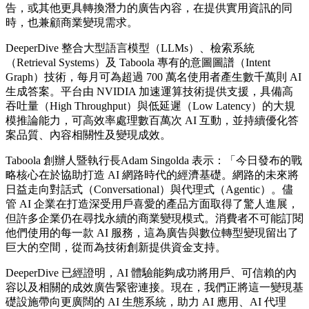
告，或其他更具轉換潛力的廣告內容，在提供實用資訊的同
時，也兼顧商業變現需求。
DeeperDive 整合大型語言模型（LLMs）、檢索系統
（Retrieval Systems）及 Taboola 專有的意圖圖譜（Intent
Graph）技術，每月可為超過 700 萬名使用者產生數千萬則 AI
生成答案。平台由 NVIDIA 加速運算技術提供支援，具備高
吞吐量（High Throughput）與低延遲（Low Latency）的大規
模推論能力，可高效率處理數百萬次 AI 互動，並持續優化答
案品質、內容相關性及變現成效。
Taboola 創辦人暨執行長Adam Singolda 表示：「今日發布的戰
略核心在於協助打造 AI 網路時代的經濟基礎。網路的未來將
日益走向對話式（Conversational）與代理式（Agentic）。儘
管 AI 企業在打造深受用戶喜愛的產品方面取得了驚人進展，
但許多企業仍在尋找永續的商業變現模式。消費者不可能訂閱
他們使用的每一款 AI 服務，這為廣告與數位轉型變現留出了
巨大的空間，從而為技術創新提供資金支持。
DeeperDive 已經證明，AI 體驗能夠成功將用戶、可信賴的內
容以及相關的成效廣告緊密連接。現在，我們正將這一變現基
礎設施帶向更廣闊的 AI 生態系統，助力 AI 應用、AI 代理