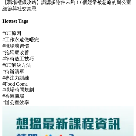
【職場禮儀攻略】識講多謝仲未夠！6個經常被忽略的辦公室
細節與社交禁忌
Hottest Tags
#OT原因
#工作永遠做唔完
#職場壞習慣
#拖延症改善
#準時放工技巧
#OT解決方法
#待辦清單
#專注力訓練
#Food Coma
#職場時間規劃
#香港職場
#辦公室效率