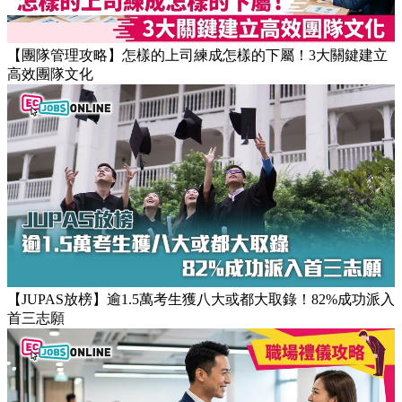
【職場健康】專家：9點前上班根本是折磨！牛津研究揭最佳
返工時間(附打工仔抗疲勞攻略)
【團隊管理攻略】怎樣的上司練成怎樣的下屬！3大關鍵建立
高效團隊文化