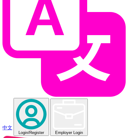
中文
Login
/Register
Employer Login