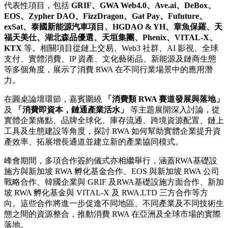
代表性項目，包括
GRIF
、
GWA Web4.0
、
Ave.ai
、
DeBox
、
EOS
、
Zypher DAO
、
FizzDragon
、
Gat Pay
、
Fufuture
、
exSat
、泰國新能源汽車項目、
HGDAO & YH
、章魚保羅、天
福天美仕、湖北森品優選、天垣集團、
Phenix
、
VITAL-X
、
KTX
等。相關項目從鏈上交易、Web3 社群、AI 影視、全球
支付、實體消費、IP 資產、文化藝術品、新能源及鏈商生態
等多個角度，展示了消費 RWA 在不同行業場景中的應用潛
力。
在圓桌論壇環節，嘉賓圍繞
「消費類
RWA
賽道發展與落地」
及
「消費即資本，鏈通產業活水」
等主題展開深入討論，從
實體企業痛點、品牌全球化、庫存流通、跨境資源配置、鏈上
工具及生態建設等角度，探討 RWA 如何幫助實體企業提升資
產效率、拓展增長通道並建立新的產業協同模式。
峰會期間，多項合作簽約儀式亦相繼舉行，涵蓋RWA基礎設
施方與新加坡 RWA 孵化基金合作、EOS 與新加坡 RWA 公司
戰略合作、韓國企業與 GRIF 及RWA基礎設施方面合作、新加
坡 RWA 孵化基金與 VITAL-X 及 RWA.LTD 三方合作等方
向。這些合作將進一步促進不同地區、不同產業及不同技術生
態之間的資源整合，推動消費 RWA 在亞洲及全球市場的實際
落地。