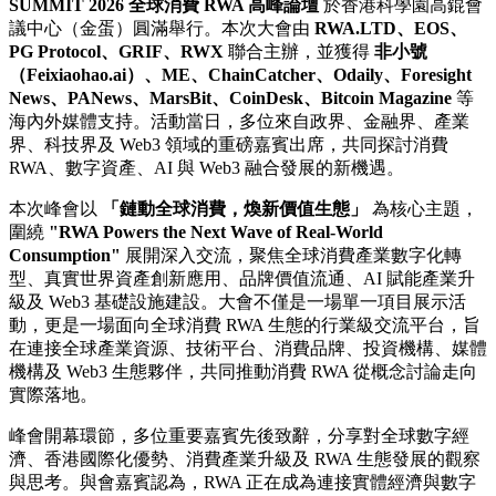
SUMMIT 2026
全球消費
RWA
高峰論壇
於香港科學園高錕會
議中心（金蛋）圓滿舉行。本次大會由
RWA.LTD
、
EOS
、
PG Protocol
、
GRIF
、
RWX
聯合主辦，並獲得
非小號
（
Feixiaohao.ai
）、
ME
、
ChainCatcher
、
Odaily
、
Foresight
News
、
PANews
、
MarsBit
、
CoinDesk
、
Bitcoin Magazine
等
海內外媒體支持。活動當日，多位來自政界、金融界、產業
界、科技界及 Web3 領域的重磅嘉賓出席，共同探討消費
RWA、數字資產、AI 與 Web3 融合發展的新機遇。
本次峰會以
「鏈動全球消費，煥新價值生態」
為核心主題，
圍繞
"RWA Powers the Next Wave of Real-World
Consumption"
展開深入交流，聚焦全球消費產業數字化轉
型、真實世界資產創新應用、品牌價值流通、AI 賦能產業升
級及 Web3 基礎設施建設。大會不僅是一場單一項目展示活
動，更是一場面向全球消費 RWA 生態的行業級交流平台，旨
在連接全球產業資源、技術平台、消費品牌、投資機構、媒體
機構及 Web3 生態夥伴，共同推動消費 RWA 從概念討論走向
實際落地。
峰會開幕環節，多位重要嘉賓先後致辭，分享對全球數字經
濟、香港國際化優勢、消費產業升級及 RWA 生態發展的觀察
與思考。與會嘉賓認為，RWA 正在成為連接實體經濟與數字