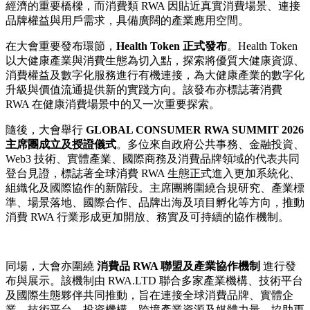
經濟的重要橋樑，而消費類 RWA 因貼近真實消費場景、連接
品牌權益與用戶需求，具備廣闊的產業應用空間。
在大會重要發布環節，
Health Token
正式發布
。Health Token
以大健康產業與消費生態為切入點，探索將優質大健康資源、
消費權益及數字化服務進行有機連接，為大健康產業的數字化
升級與價值流通提供新的實踐方向。該發布亦標誌著消費
RWA 在健康消費場景中的又一次重要探索。
隨後，大會舉行
GLOBAL CONSUMER RWA SUMMIT 2026
主席團成立及授證儀式
。多位來自政府公共事務、金融投資、
Web3 技術、實體產業、國際商務及消費品牌領域的代表共同
登台見證，標誌著全球消費 RWA 生態正式進入更加系統化、
組織化及國際協作的新階段。主席團將圍繞合規研究、產業標
準、場景落地、國際合作、品牌出海及項目孵化等方向，推動
消費 RWA 行業形成更加開放、務實及可持續的協作機制。
同場，大會亦圍繞
消費品
RWA
聯盟及產業協作機制
進行發
布與展示。該機制由 RWA.LTD 聯合多家產業機構、技術平台
及國際生態夥伴共同推動，旨在連接全球消費品牌、實體企
業、技術平台、投資機構、跨境產業資源及媒體力量，協助更