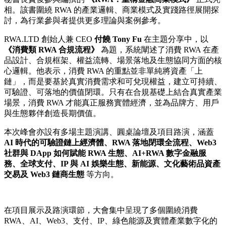
相。該書圍繞 RWA 的產業邏輯、商業模式及實踐路徑展開探
討，為行業參與者提供更多理論與案例參考。
RWA.LTD 創始人兼 CEO
付饒
Tony Fu
在主題分享中，以
《消費類
RWA
合規流程》
為題，系統闡述了消費 RWA 在產
品設計、合規框架、權益流轉、場景落地及生態協同方面的核
心邏輯。他表示，消費 RWA 的重點並非單純將資產「上
鏈」，而是要基於真實消費需求和可兌現權益，建立可持續、
可驗證、可落地的價值閉環。只有在合規基礎上結合真實產業
場景，消費 RWA 才能真正服務實體經濟，並為品牌方、用戶
與生態夥伴創造長期價值。
本次峰會亦設有多場主題演講、圓桌論壇及項目路演，涵蓋
AI
時代的可驗證鏈上經濟體、
RWA
落地閉環全流程、
Web3
社群與
DApp
如何賦能
RWA
生態、
AI+RWA
數字金融服
務、全球支付、
IP
與
AI
娛樂生態、新能源、文化藝術品資產
交易及
Web3
鏈商生態
等方向。
在項目展示及路演環節，大會集中呈現了多個圍繞消費
RWA、AI、Web3、支付、IP、綠色能源及實體產業數字化的