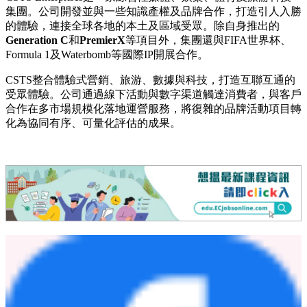
CSTS
首席執行官兼執行董事Abel Zhao
表示：「我們非常榮
幸能將馬德裡大獎賽官方接待項目引入大中華市場。此次委任
既體現了我們長期穩固的合作資源優勢，也反映了亞洲市場對
高端體育體驗日益增長的需求。F1是一個與我們的客戶產生
共鳴的全球平台，能夠為F1賽歷中這一最令人振奮的新增賽
事提供支持，我們倍感自豪。」
關於CSTS Enterprises
CSTS Enterprises
是一家綜合性媒體、娛樂、體育及旅游科技
集團。公司開發並與一些知識產權及品牌合作，打造引人入勝
的體驗，連接全球各地的本土及區域受眾。除自身推出的
Generation C
和
PremierX
等項目外，集團還與FIFA世界杯、
Formula 1及Waterbomb等國際IP開展合作。
CSTS
整合體驗式營銷、旅游、數據與科技，打造互聯互通的
受眾體驗。公司通過線下活動與數字渠道觸達消費者，與客戶
合作在多市場規模化落地運營服務，將復雜的品牌活動項目轉
化為協同有序、可量化評估的成果。