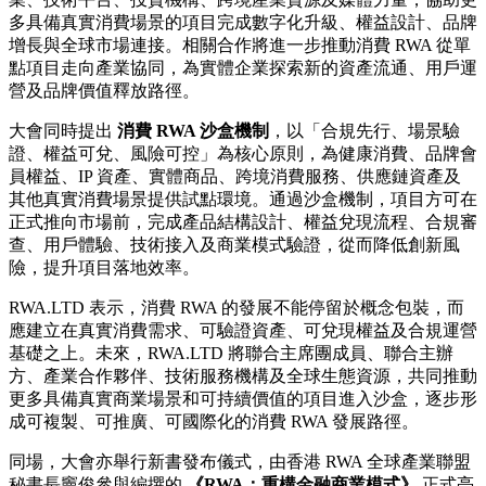
多具備真實消費場景的項目完成數字化升級、權益設計、品牌
增長與全球市場連接。相關合作將進一步推動消費 RWA 從單
點項目走向產業協同，為實體企業探索新的資產流通、用戶運
營及品牌價值釋放路徑。
大會同時提出
消費
RWA
沙盒機制
，以「合規先行、場景驗
證、權益可兌、風險可控」為核心原則，為健康消費、品牌會
員權益、IP 資產、實體商品、跨境消費服務、供應鏈資產及
其他真實消費場景提供試點環境。通過沙盒機制，項目方可在
正式推向市場前，完成產品結構設計、權益兌現流程、合規審
查、用戶體驗、技術接入及商業模式驗證，從而降低創新風
險，提升項目落地效率。
RWA.LTD 表示，消費 RWA 的發展不能停留於概念包裝，而
應建立在真實消費需求、可驗證資產、可兌現權益及合規運營
基礎之上。未來，RWA.LTD 將聯合主席團成員、聯合主辦
方、產業合作夥伴、技術服務機構及全球生態資源，共同推動
更多具備真實商業場景和可持續價值的項目進入沙盒，逐步形
成可複製、可推廣、可國際化的消費 RWA 發展路徑。
同場，大會亦舉行新書發布儀式，由香港 RWA 全球產業聯盟
秘書長竇俊參與編撰的
《
RWA
：重構金融商業模式》
正式亮