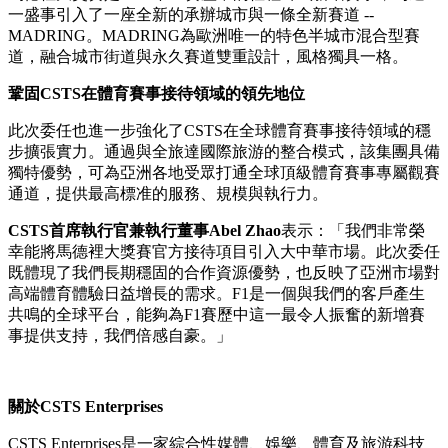
港、澳門及台灣地區的賽事接待套餐市場推廣與落地交付工
作，服務內容包括頂級賽道旁觀賽席位、專屬VIP空間及定制
化賓客服務。
本次合作融合了CSTS在高端賽事接待領域的渠道優勢與專業
積澱，以及全旅達在旅行管理方面的深厚資歷，搭建起一站式
全流程服務體系，為大中華區受眾帶來頂級的F1觀賽體驗。
F1
的歷史性時刻
馬德裡大獎賽是2026年F1賽歷中的裡程碑式新增賽事，為這
一盛事引入了一座全新的承辦城市與一條全新賽道 --
MADRING。MADRING為歐洲唯一的特色半城市混合型賽
道，融合城市街道與永久賽道雙重設計，風格獨具一格。
鞏固CSTS在體育賽事接待領域的領先地位
此次委任也進一步強化了CSTS在全球體育賽事接待領域的穩
步擴張實力。通過與全旅達國際旅游的整合模式，該集團具備
獨特優勢，可為亞洲各地受眾打通全球頂級體育賽事專屬觀賽
通道，提供最高標准的服務、規模與執行力。