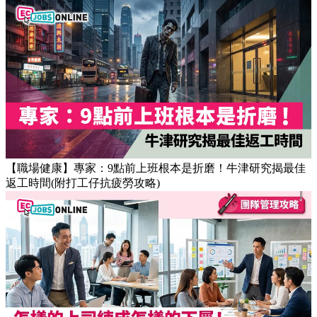
【OT戒斷攻略】工作永遠做唔完？4個戒掉即升效率的職場壞
習慣