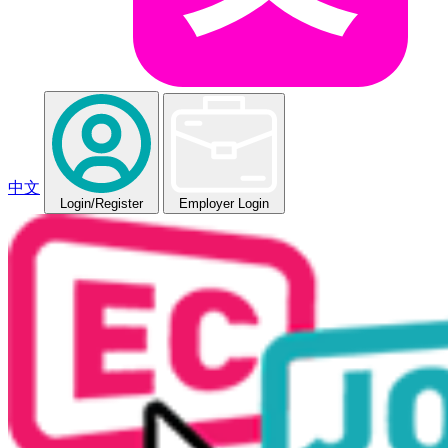
中文
Login
/Register
Employer Login