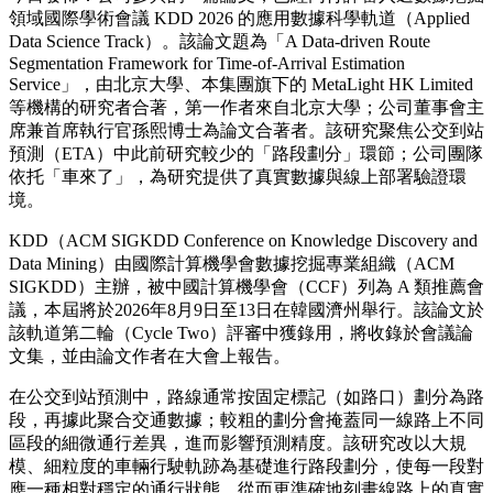
領域國際學術會議 KDD 2026 的應用數據科學軌道（Applied
Data Science Track）。該論文題為「A Data-driven Route
Segmentation Framework for Time-of-Arrival Estimation
Service」，由北京大學、本集團旗下的 MetaLight HK Limited
等機構的研究者合著，第一作者來自北京大學；公司董事會主
席兼首席執行官孫熙博士為論文合著者。該研究聚焦公交到站
預測（ETA）中此前研究較少的「路段劃分」環節；公司團隊
依托「車來了」，為研究提供了真實數據與線上部署驗證環
境。
KDD（ACM SIGKDD Conference on Knowledge Discovery and
Data Mining）由國際計算機學會數據挖掘專業組織（ACM
SIGKDD）主辦，被中國計算機學會（CCF）列為 A 類推薦會
議，本屆將於2026年8月9日至13日在韓國濟州舉行。該論文於
該軌道第二輪（Cycle Two）評審中獲錄用，將收錄於會議論
文集，並由論文作者在大會上報告。
在公交到站預測中，路線通常按固定標記（如路口）劃分為路
段，再據此聚合交通數據；較粗的劃分會掩蓋同一線路上不同
區段的細微通行差異，進而影響預測精度。該研究改以大規
模、細粒度的車輛行駛軌跡為基礎進行路段劃分，使每一段對
應一種相對穩定的通行狀態，從而更準確地刻畫線路上的真實