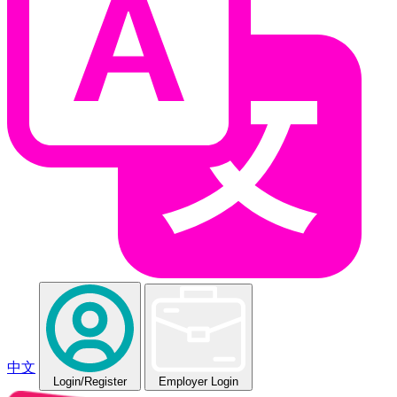
中文
Login
/Register
Employer Login