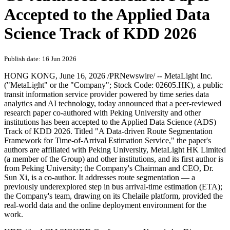
Accepted to the Applied Data
Science Track of KDD 2026
Publish date: 16 Jun 2026
HONG KONG
,
June 16, 2026
/PRNewswire/ -- MetaLight Inc.
("MetaLight" or the "Company"; Stock Code: 02605.HK), a public
transit information service provider powered by time series data
analytics and AI technology, today announced that a peer-reviewed
research paper co-authored with Peking University and other
institutions has been accepted to the Applied Data Science (ADS)
Track of KDD 2026. Titled "A Data-driven Route Segmentation
Framework for Time-of-Arrival Estimation Service," the paper's
authors are affiliated with Peking University, MetaLight HK Limited
(a member of the Group) and other institutions, and its first author is
from Peking University; the Company's Chairman and CEO, Dr.
Sun Xi, is a co-author. It addresses route segmentation — a
previously underexplored step in bus arrival-time estimation (ETA);
the Company's team, drawing on its Chelaile platform, provided the
real-world data and the online deployment environment for the
work.