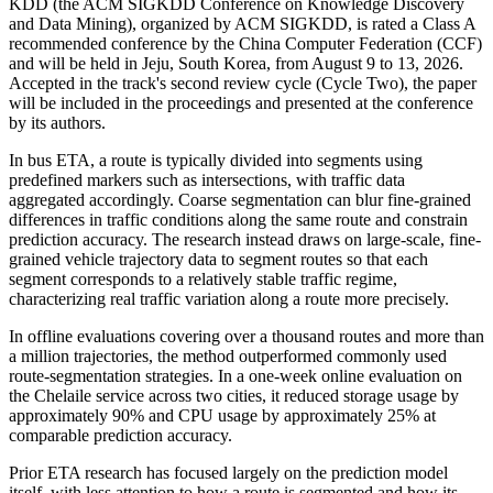
KDD (the ACM SIGKDD Conference on Knowledge Discovery
and Data Mining), organized by ACM SIGKDD, is rated a Class A
recommended conference by the China Computer Federation (CCF)
and will be held in Jeju, South Korea, from August 9 to 13, 2026.
Accepted in the track's second review cycle (Cycle Two), the paper
will be included in the proceedings and presented at the conference
by its authors.
In bus ETA, a route is typically divided into segments using
predefined markers such as intersections, with traffic data
aggregated accordingly. Coarse segmentation can blur fine-grained
differences in traffic conditions along the same route and constrain
prediction accuracy. The research instead draws on large-scale, fine-
grained vehicle trajectory data to segment routes so that each
segment corresponds to a relatively stable traffic regime,
characterizing real traffic variation along a route more precisely.
In offline evaluations covering over a thousand routes and more than
a million trajectories, the method outperformed commonly used
route-segmentation strategies. In a one-week online evaluation on
the Chelaile service across two cities, it reduced storage usage by
approximately 90% and CPU usage by approximately 25% at
comparable prediction accuracy.
Prior ETA research has focused largely on the prediction model
itself, with less attention to how a route is segmented and how its