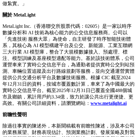
做紮實。」
關於
MetaLight
MetaLight Inc.（香港聯交所股票代碼：02605）是一家以時序
數據分析和 AI 技術為核心能力的公交信息服務商。公司以
「先進技術 服務大眾」為使命，自主研發了時序智能技術體
系，其核心為 AI 模型構建平台及公交、新能源、工業互聯網
三大行業 AI 模型庫，整合了大規模數據接入、預處理、標
注、模型訓練及基座模型適配等能力。基於該技術體系，公司
運營車來了實時公交信息平台，為通勤者提供實時公交到站預
測、車輛位置追蹤及出行路線規劃等服務，並向交通運營實體
提供公共交通分析平台及數據技術服務。根據 CIC 截至2024
年12月31日的資料，按城市覆蓋數計算，車來了為中國最大的
實時公交信息平台。截至2025年12月31日已覆蓋全國488個城
市及鄉鎮，累計用戶約3.34億，致力於讓公共出行更便捷、更
高效。有關公司詳細資料，請瀏覽網站：
www.metalight.ai
前瞻性聲明
除過往事實的陳述外，本新聞稿載有前瞻性陳述，涉及本公司
的業務展望、財務表現估計、預測業務計劃、發展策略及對我