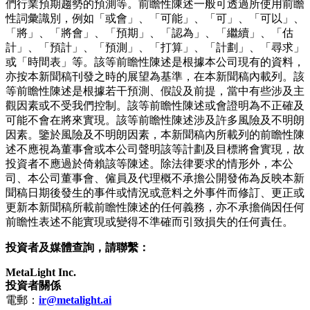
們行業預期趨勢的預測等。前瞻性陳述一般可透過所使用前瞻
性詞彙識別，例如「或會」、「可能」、「可」、「可以」、
「將」、「將會」、「預期」、「認為」、「繼續」、「估
計」、「預計」、「預測」、「打算」、「計劃」、「尋求」
或「時間表」等。該等前瞻性陳述是根據本公司現有的資料，
亦按本新聞稿刊發之時的展望為基準，在本新聞稿內載列。該
等前瞻性陳述是根據若干預測、假設及前提，當中有些涉及主
觀因素或不受我們控制。該等前瞻性陳述或會證明為不正確及
可能不會在將來實現。該等前瞻性陳述涉及許多風險及不明朗
因素。鑒於風險及不明朗因素，本新聞稿內所載列的前瞻性陳
述不應視為董事會或本公司聲明該等計劃及目標將會實現，故
投資者不應過於倚賴該等陳述。除法律要求的情形外，本公
司、本公司董事會、僱員及代理概不承擔公開發佈為反映本新
聞稿日期後發生的事件或情況或意料之外事件而修訂、更正或
更新本新聞稿所載前瞻性陳述的任何義務，亦不承擔倘因任何
前瞻性表述不能實現或變得不準確而引致損失的任何責任。
投資者及媒體查詢，請聯繫：
MetaLight Inc.
投資者關係
電郵：
ir@metalight.ai