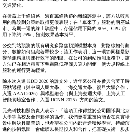
交通變化。
在覆蓋上千條線路、逾百萬條軌跡的離線評測中，該方法較常
用的路段劃分策略取得更優表現；在「車來了」服務的兩座城
市、為期一週的線上驗證中，存儲佔用下降約 90%、CPU 佔
用下降約 25%，預測效果基本持平。
公交到站預測的既有研究多聚焦預測模型本身，對路線如何劃
分、數據如何組織著墨較少；該工作表明，這一環節同樣是影
響預測精度與運行效率的關鍵。在公司的到站預測服務中，該
方法已在相近精度下明顯降低存儲與算力開銷，使大規模線上
服務的運行更為輕量。
除本次入選 KDD 2026 的論文外，近年來公司亦參與合著了時
序點過程（與中國人民大學、上海交通大學、復旦大學合作，
入選 AAAI 2026）與模型融合（與上海交通大學、上海人工
智能實驗室合作，入選 IJCNN 2025）方向的論文。
元光科技相關負責人表示：「這項工作得益於公司團隊與北京
大學等高校及合作夥伴的協作。我們更看重技術能否在真實場
景中解決具體問題，也希望在公司內部營造積極學習、持續演
進的技術氛圍；會繼續以長期投入和合作，把基礎技術一步步