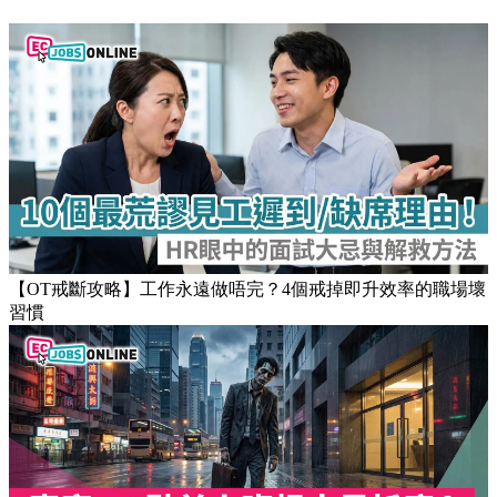
【OT戒斷攻略】工作永遠做唔完？4個戒掉即升效率的職場壞
習慣