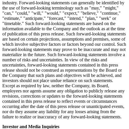
industry. Forward-looking statements can generally be identified by
the use of forward-looking terminology such as "may," "might,"
"can," "could," "will," "would," "expect," "believe," "continue,"
"estimate," "anticipate," "forecast," "intend," "plan," "seek" or
"timetable." Such forward-looking statements are based on the
information available to the Company and the outlook as at the time
of publication of this press release. Such forward-looking statements
are based on certain projections, assumptions and premises, some of
which involve subjective factors or factors beyond our control. Such
forward-looking statements may prove to be inaccurate and may not
materialize in the future. Such forward-looking statements involve a
number of risks and uncertainties. In view of the risks and
uncertainties, forward-looking statements contained in this press
release should not be construed as representations by the Board or
the Company that such plans and objectives will be achieved, and
investors should not place undue reliance on such statements.
Except as required by law, neither the Company, its Board,
employees nor agents assume any obligation to publicly release any
revisions, corrections or updates to the forward-looking statements
contained in this press release to reflect events or circumstances
occurring after the date of this press release or unanticipated events,
nor do they assume any liability for any losses arising from the
failure to realize or inaccuracy of any forward-looking statements.
Investor and Media Inquiries