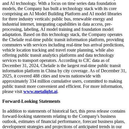
and AI technology. With a focus on time series data foundation
models, the Company has built a technology stack with its core
comprising an AI Model Building Platform and AI model libraries
for three industry verticals: public bus, renewable energy and
industrial internet, integrating capabilities in data access, pre-
processing, labeling, AI model training and foundation model
adaptation. Based on this technology stack, the Company operates
the Chelaile real-time public transit information platform, providing
commuters with services including real-time bus arrival predictions,
vehicle location tracking and travel route planning, while also
offering public transit analytics platforms and data technology
services to transport operators. According to CIC data as of
December 31, 2024, Chelaile is the largest real-time public transit
information platform in China by city coverage. As of December 31,
2025, it covered 488 cities and towns nationwide with
approximately 334 million cumulative users, committed to making
public transit more convenient and efficient. For more information,
please visit
www.metalight.ai
.
Forward-Looking Statements
In addition to statements of historical fact, this press release contains
forward-looking statements relating to the Company's business
outlook, estimates of financial performance, forecast business plans,
development strategies and projections of anticipated trends in our