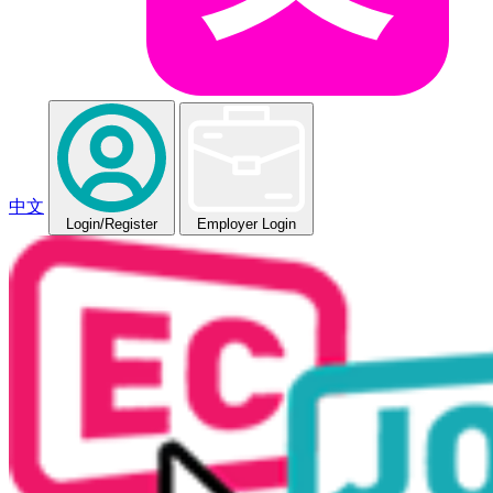
中文
Login
/Register
Employer Login