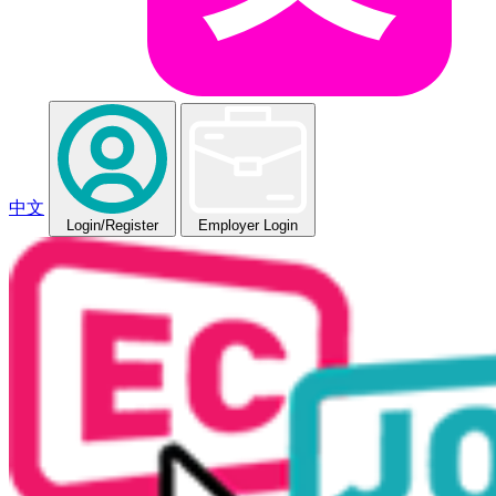
中文
Login
/Register
Employer Login