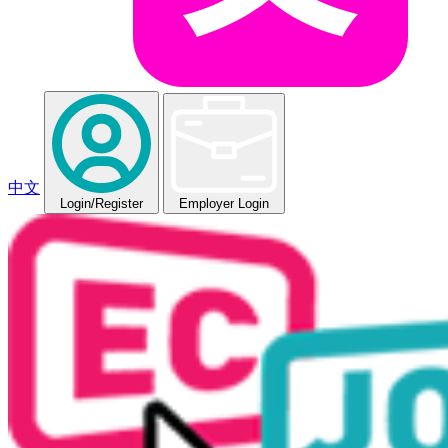
中文
Login
/Register
Employer Login