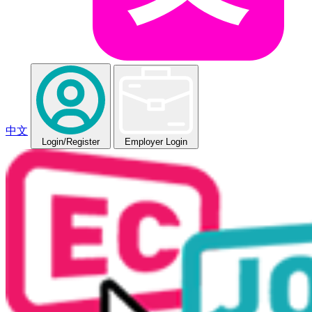
中文
Login
/Register
Employer Login