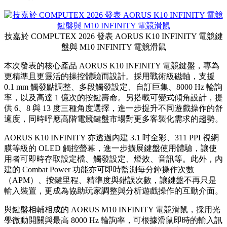
技嘉於 COMPUTEX 2026 發表 AORUS K10 INFINITY 電競鍵
盤與 M10 INFINITY 電競滑鼠
本次發表的核心產品 AORUS K10 INFINITY 電競鍵盤，專為
更精準且更靈活的操控體驗而設計。採用戰術級磁軸，支援
0.1 mm 觸發點調整、多段觸發設定、自訂巨集、8000 Hz 輪詢
率，以及高達 1 億次的按鍵壽命。另搭載可變式傾角設計，提
供 6、8 與 13 度三種角度選擇，進一步提升不同遊戲操作的舒
適度，同時呼應高階電競鍵盤市場對更多客製化需求的趨勢。
AORUS K10 INFINITY 亦透過內建 3.1 吋全彩、311 PPI 視網
膜等級的 OLED 觸控螢幕，進一步擴展鍵盤使用體驗，讓使
用者可即時存取設定檔、觸發設定、燈效、音訊等。此外，內
建的 Combat Power 功能亦可即時監測每分鐘操作次數
（APM）、按鍵里程、精準度與錯誤次數，讓鍵盤不再只是
輸入裝置，更成為協助玩家調整與分析遊戲操作的互動介面。
與鍵盤相輔相成的 AORUS M10 INFINITY 電競滑鼠，採用光
學微動開關與最高 8000 Hz 輪詢率，可根據滑鼠即時的輸入訊