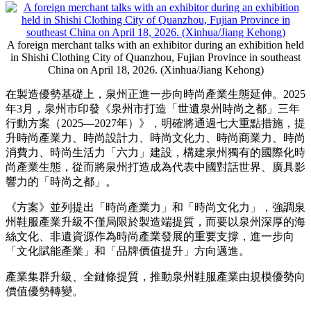
A foreign merchant talks with an exhibitor during an exhibition held
in Shishi Clothing City of Quanzhou, Fujian Province in southeast
China on April 18, 2026. (Xinhua/Jiang Kehong)
在製造優勢基礎上，泉州正進一步向時尚產業生態延伸。2025
年3月，泉州市印發《泉州市打造「世遺泉州時尚之都」三年
行動方案（2025—2027年）》，明確將通過七大重點措施，提
升時尚產業力、時尚設計力、時尚文化力、時尚商業力、時尚
消費力、時尚生活力「六力」建設，構建泉州獨有的國際化時
尚產業生態，從而將泉州打造成為代表中國對話世界、廣具影
響力的「時尚之都」。
《方案》並列提出「時尚產業力」和「時尚文化力」，強調泉
州鞋服產業升級不僅局限於製造端提質，而要以泉州深厚的海
絲文化、非遺資源作為時尚產業發展的重要支撐，進一步向
「文化賦能產業」和「品牌價值提升」方向邁進。
產業集群升級、全鏈條提質，推動泉州鞋服產業由規模優勢向
價值優勢轉變。