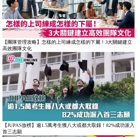
【團隊管理攻略】怎樣的上司練成怎樣的下屬！3大關鍵建立
高效團隊文化
【JUPAS放榜】逾1.5萬考生獲八大或都大取錄！82%成功派入
首三志願