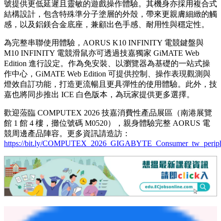
號提供更低延遲且靈敏的遊戲操作體驗。其機身亦採用複合式
結構設計，包含特殊準分子塗層的外殼，帶來更親膚細緻的觸
感，以及鋁鎂合金底座，兼顧出色手感、耐用性與穩定性。
為完整串聯使用體驗，AORUS K10 INFINITY 電競鍵盤與
M10 INFINITY 電競滑鼠亦可透過技嘉獨家 GiMATE Web
Edition 進行設定。作為免安裝、以瀏覽器為基礎的一站式操
作中心，GiMATE Web Edition 可提供控制、操作表現觀測與
燈效自訂功能，打造更流暢且更具彈性的使用體驗。此外，技
嘉也將同步推出 ICE 白色版本，為玩家提供更多選擇。
歡迎蒞臨 COMPUTEX 2026 技嘉消費性產品展區（南港展覽
館 1 館 4 樓，攤位號碼 M0520），親身體驗完整 AORUS 電
競周邊產品陣容。更多資訊請造訪：
https://bit.ly/COMPUTEX_2026_GIGABYTE_Consumer_tw_periph