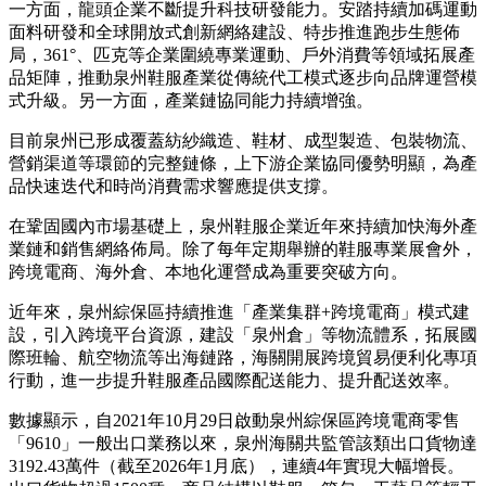
一方面，龍頭企業不斷提升科技研發能力。安踏持續加碼運動
面料研發和全球開放式創新網絡建設、特步推進跑步生態佈
局，361°、匹克等企業圍繞專業運動、戶外消費等領域拓展產
品矩陣，推動泉州鞋服產業從傳統代工模式逐步向品牌運營模
式升級。另一方面，產業鏈協同能力持續增強。
目前泉州已形成覆蓋紡紗織造、鞋材、成型製造、包裝物流、
營銷渠道等環節的完整鏈條，上下游企業協同優勢明顯，為產
品快速迭代和時尚消費需求響應提供支撐。
在鞏固國內市場基礎上，泉州鞋服企業近年來持續加快海外產
業鏈和銷售網絡佈局。除了每年定期舉辦的鞋服專業展會外，
跨境電商、海外倉、本地化運營成為重要突破方向。
近年來，泉州綜保區持續推進「產業集群+跨境電商」模式建
設，引入跨境平台資源，建設「泉州倉」等物流體系，拓展國
際班輪、航空物流等出海鏈路，海關開展跨境貿易便利化專項
行動，進一步提升鞋服產品國際配送能力、提升配送效率。
數據顯示，自2021年10月29日啟動泉州綜保區跨境電商零售
「9610」一般出口業務以來，泉州海關共監管該類出口貨物達
3192.43萬件（截至2026年1月底），連續4年實現大幅增長。