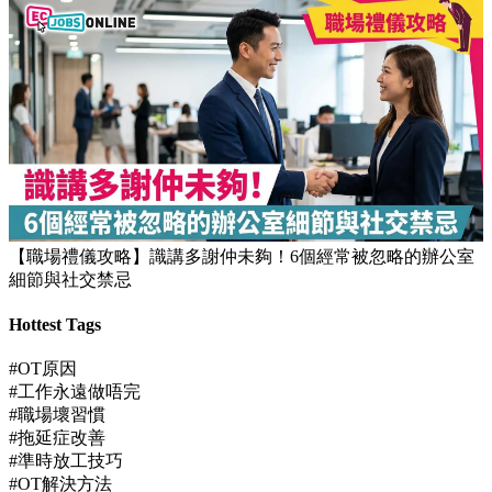
【職場禮儀攻略】識講多謝仲未夠！6個經常被忽略的辦公室
細節與社交禁忌
Hottest Tags
#OT原因
#工作永遠做唔完
#職場壞習慣
#拖延症改善
#準時放工技巧
#OT解決方法