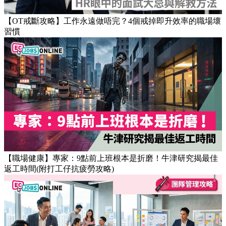
【OT戒斷攻略】工作永遠做唔完？4個戒掉即升效率的職場壞
習慣
【職場健康】專家：9點前上班根本是折磨！牛津研究揭最佳
返工時間(附打工仔抗疲勞攻略)