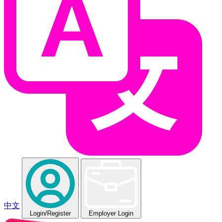
中文
Login
/Register
Employer Login