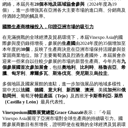
網絡，本屆共有
28
個本地及區域協會參與
（2024年度為19
個），進一步增強其在亞洲各大主要市場的進口商、分銷商及
侍酒師之間的觸及率。
國際生產商積極投入，印證亞洲市場的吸引力
在充滿挑戰的全球經濟及貿易環境下，本屆Vinexpo Asia的國
際參與度仍錄得增長，參展的
生產國
由2024年度的35個增加至
本年度的
38
個
，反映了生產商決意在亞洲市場保持活躍參與並
鞏固商業地位。除了主要葡萄酒及烈酒生產國外，本屆展會亦
迎來一些來自以往較少參展的市場的新晉生產商。今年共有
九
個參展國首次參加展會
，包括
奧地利
、
比利時
、
格魯吉亞
、
希
臘
、
匈牙利
、
摩爾多瓦
、
斯洛伐克
、
突尼斯
及
烏拉圭
。
多個地區及國家展館的進駐，進一步加強展品的地域多樣性，
當中尤以
法國
、
德國
、
意大利
、
新西蘭
、
澳洲
、美國
加州
和
俄
勒岡州
、葡萄牙
特茹產區（
Tejo
）
及西班牙
卡斯蒂利亞
-
萊昂
（
Castilla y León
）
最具代表性。
Vinexposium
國際展覽總監
Grace Ghazalé
表示：「今屆
Vinexpo Asia展現了亞洲市場對全球生產商的持續吸引力。國
際參展商數目有所增長，證明即使在複雜的全球經濟及貿易環