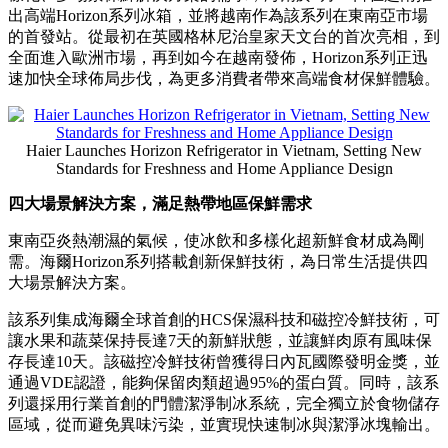
海爾在越南推出Horizon冰箱系
列，設立保鮮與家電設計新標
桿
Publish date: 03 Jun 2026
越南胡志明市
2026年6月3日
/美通社/ -- 為滿足越南消費者對多
樣化、多場景保鮮解決方案的需求，海爾於5月29日在越南推
出高端
Horizon系列冰箱，
並將越南作為該系列在東南亞市場
的首發站。從最初在英國格林尼治皇家天文台的首次亮相，到
全面進入歐洲市場，再到如今在越南發佈，Horizon系列正迅
速加快全球佈局步伐，為更多消費者帶來高端食材保鮮體驗。
Haier Launches Horizon Refrigerator in Vietnam, Setting New
Standards for Freshness and Home Appliance Design
四大場景解決方案，滿足熱帶地區保鮮需求