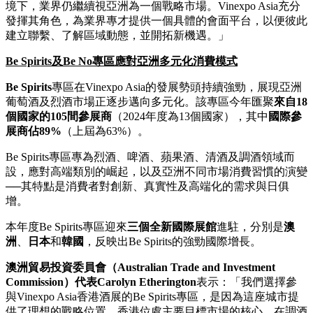
境下，業界仍繼續視亞洲為一個戰略市場。Vinexpo Asia充分
發揮其角色，為業界專才提供一個具體的會面平台，以便彼此
建立聯繫、了解區域動態，並開拓新機遇。」
Be Spirits
及
Be No
專區應對亞洲多元化消費模式
Be Spirits
專區在Vinexpo Asia的發展勢頭持續強勁，展現亞洲
葡萄酒及烈酒市場正逐步邁向多元化。該專區今年匯聚
來自
18
個國家的
105
間參展商
（2024年度為13個國家），其中
國際參
展商佔
89%
（上屆為63%）。
Be Spirits專區專為烈酒、啤酒、蘋果酒、清酒及調酒領域而
設，應對高端類別的崛起，以及亞洲不同市場消費習慣的演變
──其特點是消費者對創新、真實性及高端化的需求與日俱
增。
本年度Be Spirits專區迎來
三個全新國際展館
進駐，分別是
澳
洲
、
日本
和
韓國
，反映出Be Spirits的強勁國際增長。
澳洲貿易投資委員會（
Australian Trade and Investment
Commission
）
代表
Carolyn Etherington
表示：「我們選擇參
與Vinexpo Asia香港酒展的Be Spirits專區，是因為這座城市提
供了理想的戰略位置。香港位處主要目標市場的核心，在調酒