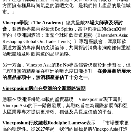
方面擁有極具時尚氣息的酒吧文化，是我們推出產品的最佳城
市。」
Vinexpo
學院
（
The Academy
）總共呈獻
25
場大師班及研討
會
，並透過專屬內容聚焦Be Spirits，當中包括由
NielsenIQ
籌
辦的《亞洲調酒師：重塑全球即飲渠道趨勢（Bartenders Asia:
Reshaping Global On-Trade Trends）》專題座談會，匯聚即飲
渠道方面的專家與頂尖調酒師，共同探討消費者洞察如何重塑
酒吧體驗及即飲渠道的品牌策略。
另一方面，Vinexpo Asia的
Be No
專區儘管仍處於起步階段，但
已印證無酒精產品在亞洲的曝光度日漸提升；
在參展商所展示
的產品品項中，無酒精產品佔了十分之一
。
Vinexposium
邁向
在亞洲的全新戰略週期
憑藉在亞洲深耕近30載的堅實基礎，Vinexposium現正籌劃
Vinexpo Asia的下一階段發展，其戰略旨在為國際參展商和亞
太區業界專才提供更清晰、穩健及具長遠價值的平台。
Vinexposium
行政總裁
Rodolphe Lameyse
表示：「市場要求更
高的穩定性。從2027年起，我們的目標是將Vinexpo Asia打造