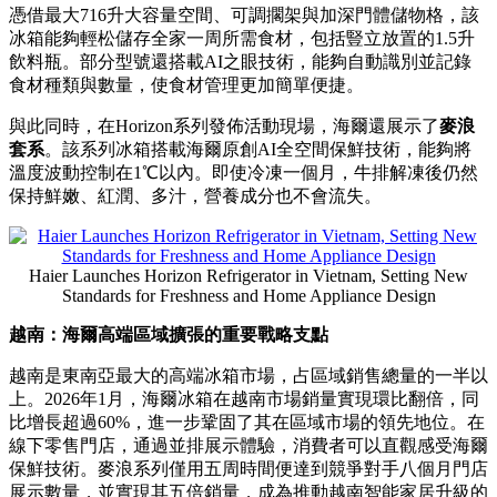
東南亞炎熱潮濕的氣候，使冰飲和多樣化超新鮮食材成為剛
需。海爾Horizon系列搭載創新保鮮技術，為日常生活提供四
大場景解決方案。
該系列集成海爾全球首創的HCS保濕科技和磁控冷鮮技術，可
讓水果和蔬菜保持長達7天的新鮮狀態，並讓鮮肉原有風味保
存長達10天。該磁控
冷鮮
技術曾獲得日內瓦國際發明金獎，並
通過VDE認證，能夠保留肉類超過95%的蛋白質。同時，該系
列還採用行業首創的門體潔淨制冰系統，完全獨立於食物儲存
區域，從而避免異味污染，並實現快速制冰與潔淨冰塊輸出。
憑借最大716升大容量空間、可調擱架與加深門體儲物格，該
冰箱能夠輕松儲存全家一周所需食材，包括豎立放置的1.5升
飲料瓶。部分型號還搭載
AI之眼技術，
能夠自動識別並記錄
食材種類與數量，使食材管理更加簡單便捷。
與此同時，在Horizon系列發佈活動現場，
海爾還展示了
麥浪
套系
。該系列冰箱搭載海爾原創AI全空間保鮮技術，
能夠將
溫度波動控制在1℃以內。即使冷凍一個月，牛排解凍後仍然
保持鮮嫩、紅潤、多汁，營養成分也不會流失。