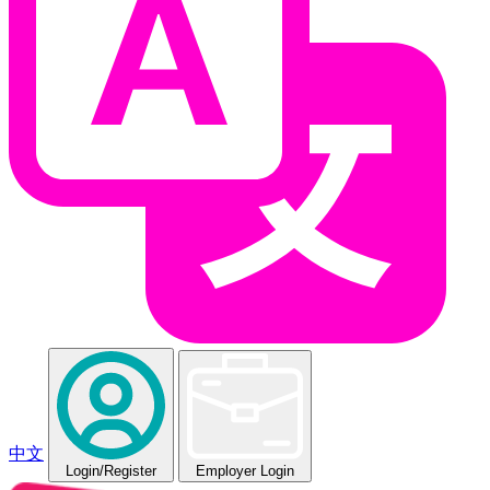
中文
Login
/Register
Employer Login