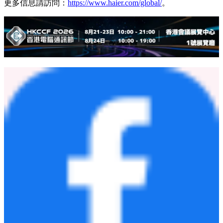
並在越南、馬來西亞等市場實現超過40%的增長。繼越南之
後，Horizon系列還將在印度尼西亞和泰國上市，進一步推動
海爾在東南亞高端市場的領導地位。
Horizon系列的推出標誌著海爾冰箱業務在東南亞市場由「規
模領先」邁向「高端品牌」階段。未來，海爾將持續以用戶需
求為核心，深化本地創新和品牌升級，鞏固市場領先地位，並
通過持續的高端創新與場景化體驗升級，為用戶帶來更卓越的
保鮮效果、更具美學價值的廚房體驗，以及與合作黟伴共同實
現可持續增長。
更多信息請訪問：
https://www.haier.com/global/
。