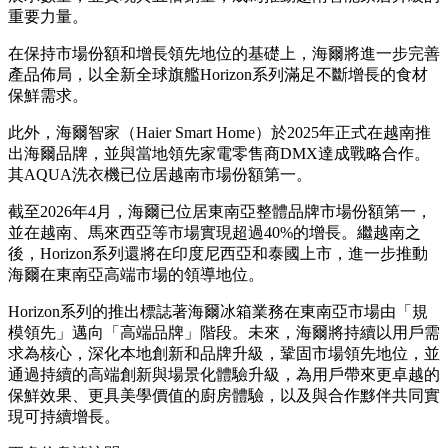
Haier Launches Horizon Refrigerator in Vietnam, Setting New
Standards for Freshness and Home Appliance Design
越南：海爾高端區域擴張的重要戰略支點
越南是東南亞最大的高端冰箱市場，占區域銷售總量的一半以
上。2026年1月，海爾冰箱在越南市場銷量實現環比翻倍，同
比增長超過60%，進一步鞏固了其在區域市場的領先地位。在
線下零售門店，通過並排展示體驗，消費者可以直觀感受海爾
保鮮技術。
麥浪
系列僅用五周時間便達到競爭對手八個月門店
展示數量，並實現其五倍銷量，成為推動越南智能家居升級的
重要力量。
在保持市場
份額和增長領先地位的基礎上，海爾將進一步完善
產品佈局，以全新全球旗艦Horizon系列滿足不斷增長的食材
保鮮需求。
此外，海爾智家（Haier Smart Home）於2025年正式在越南推
出海爾品牌，並與當地領先家電零售商DMX達成戰略合作。
其AQUA洗衣機已位居越南市場份額第一。
截至2026年4月，海爾已位居東南亞整體品牌市場份額第一，