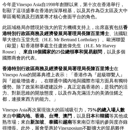
今年是Vinexpo Asia自1998年創辦以來，第十次在香港舉行，
彰顯了這項盛事在香港的深厚根基，以及其作為亞太區及大中
華區葡萄酒及烈酒業專才核心會面平台的角色。
此區域格局亦體現於強大的官方機構支持上，出席嘉賓包括
香
港特別行政區商務及經濟發展局署理局長陳百里博士
、法國駐
華大使白玉堂先生（H.E. Mr Bertrand Lortholary）、歐洲聯盟
（歐盟）駐香港辦事處主任盧效偉先生（H.E. Mr Harvey
Rouse）、
來自
18
個國家的
25
位總領事和貿易顧問
，以及多個
國際商會的代表。
香港特別行政區商務及經濟發展局署理局長陳百里博士
在
Vinexpo Asia的開幕典禮上表示：「香港作為『超級聯繫人』
與『超級增值者』，在聯通中國內地與國際市場方面具有獨特
優勢。除了政策和基礎建設外，真正定義香港的，是我們的活
力、對新思維的開放態度，以及作為充滿活力的美酒佳餚之
都，連接東西方的能力。」
Vinexpo Asia再次展現強大的區域吸引力，
75%
的總入場人數
來自
中國內地、香港、台灣、澳門
，以及
日本
和
韓國
等其他成
熟市場；來自
新加坡
、
泰國
和
越南
等東南亞市場的參與度亦錄
得增長。此外，展會受惠於Vinexposium不斷擴大的貿易夥伴