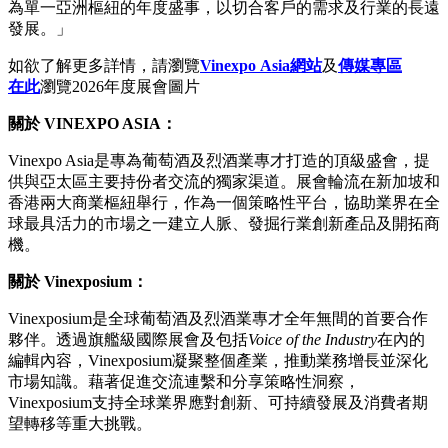
為單一亞洲樞紐的年度盛事，以切合客戶的需求及行業的長遠
發展。」
如欲了解更多詳情，請瀏覽
Vinexpo Asia
網站
及
傳媒專區
在此
瀏覽2026年度展會圖片
關於
VINEXPO ASIA
：
Vinexpo Asia是專為葡萄酒及烈酒業專才打造的頂級盛會，提
供與亞太區主要持份者交流的獨家渠道。展會輪流在新加坡和
香港兩大商業樞紐舉行，作為一個策略性平台，協助業界在全
球最具活力的市場之一建立人脈、發掘行業創新產品及開拓商
機。
關於
Vinexposium
：
Vinexposium是全球葡萄酒及烈酒業專才全年無間的首要合作
夥伴。透過旗艦級國際展會及包括
Voice of the Industry
在內的
編輯內容，Vinexposium凝聚整個產業，推動業務增長並深化
市場知識。藉著促進交流連繫和分享策略性洞察，
Vinexposium支持全球業界應對創新、可持續發展及消費者期
望轉移等重大挑戰。