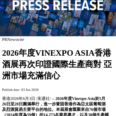
PRNewswire
2026年度VINEXPO ASIA香港
酒展再次印證國際生產商對 亞
洲市場充滿信心
Publish date: 03 Jun 2026
香港
2026年6月3日
/美通社/ --
2026
年度
Vinexpo Asia
於
5
月
26
日至
28
日圓滿舉行，進一步鞏固香港作為亞太區葡萄酒
及烈酒貿易主要平台的地位。本屆展會匯聚來自
76
個市場
（
2024
年度為
59
個）的
14,273
名業界專才，以及
38
個生產國