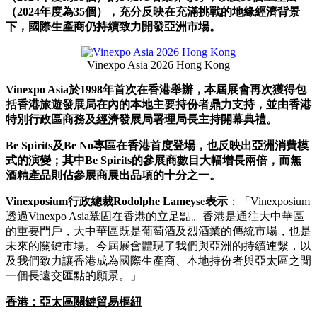
（
2024
年度為
35
個），充分反映在充滿挑戰的地緣經濟背景
下，國際生產商仍持續致力開發亞洲市場。
Vinexpo Asia 2026 Hong Kong
Vinexpo Asia
於
1998
年首次在香港舉辦，本屆展會再次獲得包
括香港旅遊發展局在內的本地主要持份者鼎力支持，並由香港
特別行政區商務及經濟發展局署理局長主持開幕典禮。
Be Spirits
及
Be No
專區在香港首度登場，也反映
出亞洲消費模
式的演變；其中
Be Spirits
的參展商數目大幅增長兩倍，而無
酒精產品則佔參展商展出品項的十分之一。
Vinexposium
行政總裁
Rodolphe Lameyse
表示
：「Vinexposium
透過Vinexpo Asia鞏固在香港的立足點。香港是通往大中華區
的重要門戶，大中華區既是葡萄酒及烈酒業的傳統市場，也是
未來的關鍵市場。今屆展會體現了我們與亞洲的持續連繫，以
及我們致力讓香港成為國際生產商、本地持份者與亞太區之間
一個長遠交匯點的願景。」
香港：亞太區關鍵貿易樞紐