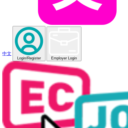
中文
Login
/Register
Employer Login