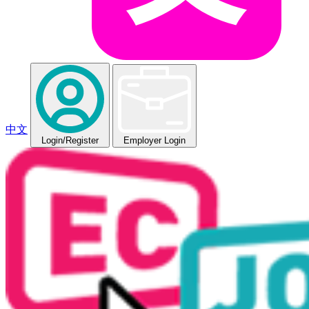
中文
Login
/Register
Employer Login