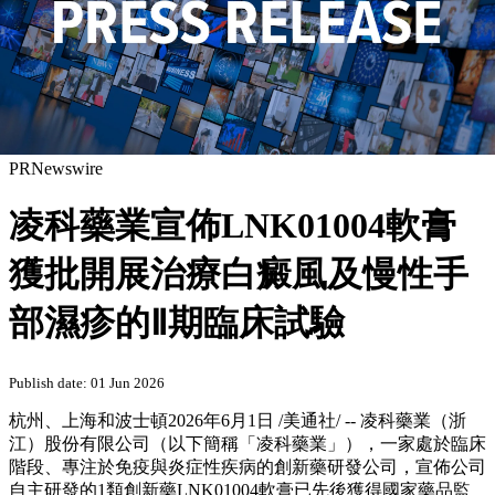
PRNewswire
凌科藥業宣佈LNK01004軟膏
獲批開展治療白癜風及慢性手
部濕疹的Ⅱ期臨床試驗
Publish date: 01 Jun 2026
杭州、上海和波士頓
2026年6月1日
/美通社/ -- 凌科藥業（浙
江）股份有限公司（以下簡稱「凌科藥業」），一家處於臨床
階段、專注於免疫與炎症性疾病的創新藥研發公司，宣佈公司
自主研發的1類創新藥LNK01004軟膏已先後獲得國家藥品監