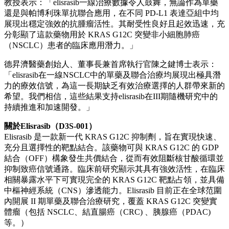
教授表示：「elisrasib一線治療數據令人鼓舞，無論作為單藥
還是與帕博利珠單抗聯合應用，在不同 PD-L1 表達亞組中均
展現出穩定強效的抗腫瘤活性。其耐受性良好且起效迅速，充
分彰顯了這款藥物用於 KRAS G12C 突變非小細胞肺癌
（NSCLC）患者的臨床應用潛力。」
德昇濟醫藥創始人、董事長兼首席執行官陳之鍵博士表示：
「elisrasib在一線NSCLC中的單藥及聯合治療均展現出極具潛
力的療效信號，為這一長期缺乏有效治療選擇的人群帶來新的
希望。我們相信，這些結果支持elisrasib在III期隨機研究中的
持續推進和加速開發。」
關於
Elisrasib
（
D3S-001
）
Elisrasib 是一款新一代 KRAS G12C 抑制劑，旨在實現快速、
充分且選擇性的靶點結合。該藥物可與 KRAS G12C 的 GDP
結合（OFF）構象發生共價結合，從而有效阻斷核甘酸循環並
抑制致癌信號通路。臨床前研究顯示其具有強效活性，在臨床
相關暴露水平下可實現完全的 KRAS G12C 靶點占領，並具備
中樞神經系統（CNS）滲透能力。Elisrasib 目前正在全球范圍
內開展 II 期單藥及聯合治療研究，覆蓋 KRAS G12C 突變實
體瘤（包括 NSCLC、結直腸癌（CRC) 、胰腺癌（PDAC)
等。）