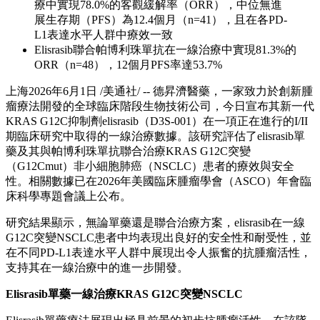
療中實現78.0%的客觀緩解率（ORR），中位無進
展生存期（PFS）為12.4個月（n=41），且在各PD-
L1表達水平人群中療效一致
Elisrasib聯合帕博利珠單抗在一線治療中實現81.3%的
ORR（n=48），12個月PFS率達53.7%
上海
2026年6月1日
/美通社/ -- 德昇濟醫藥，一家致力於創新腫
瘤療法開發的全球臨床階段生物技術公司，今日宣布其新一代
KRAS G12C抑制劑elisrasib（D3S-001）在一項正在進行的I/II
期臨床研究中取得的一線治療數據。該研究評估了elisrasib單
藥及其與帕博利珠單抗聯合治療KRAS G12C突變
（G12Cmut）非小細胞肺癌（NSCLC）患者的療效與安全
性。相關數據已在2026年美國臨床腫瘤學會（ASCO）年會臨
床科學專題會議上公布。
研究結果顯示，無論單藥還是聯合治療方案，elisrasib在一線
G12C突變NSCLC患者中均表現出良好的安全性和耐受性，並
在不同PD-L1表達水平人群中展現出令人振奮的抗腫瘤活性，
支持其在一線治療中的進一步開發。
Elisrasib
單藥一線治療
KRAS G12C
突變
NSCLC