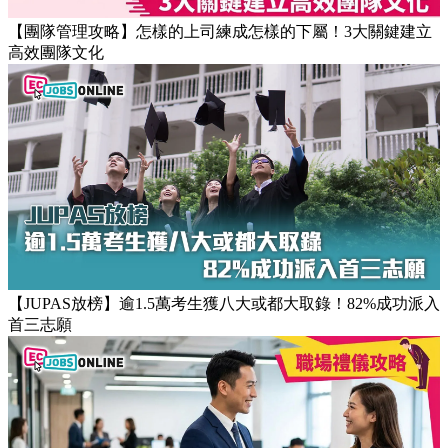
【團隊管理攻略】怎樣的上司練成怎樣的下屬！3大關鍵建立
高效團隊文化
【JUPAS放榜】逾1.5萬考生獲八大或都大取錄！82%成功派入
首三志願