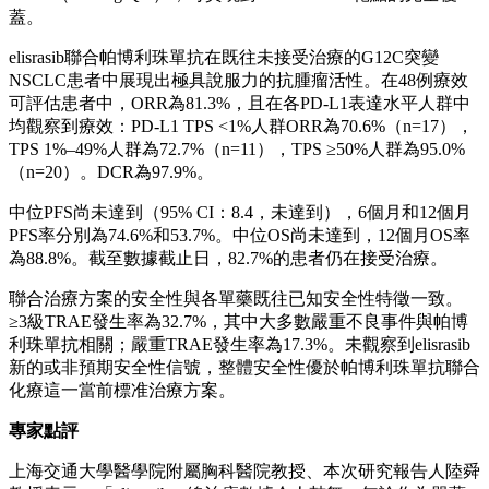
蓋。
elisrasib聯合帕博利珠單抗在既往未接受治療的G12C突變
NSCLC患者中展現出極具說服力的抗腫瘤活性。在48例療效
可評估患者中，ORR為81.3%，且在各PD-L1表達水平人群中
均觀察到療效：PD-L1 TPS <1%人群ORR為70.6%（n=17），
TPS 1%–49%人群為72.7%（n=11），TPS ≥50%人群為95.0%
（n=20）。DCR為97.9%。
中位PFS尚未達到（95% CI：8.4，未達到），6個月和12個月
PFS率分別為74.6%和53.7%。中位OS尚未達到，12個月OS率
為88.8%。截至數據截止日，82.7%的患者仍在接受治療。
聯合治療方案的安全性與各單藥既往已知安全性特徵一致。
≥3級TRAE發生率為32.7%，其中大多數嚴重不良事件與帕博
利珠單抗相關；嚴重TRAE發生率為17.3%。未觀察到elisrasib
新的或非預期安全性信號，整體安全性優於帕博利珠單抗聯合
化療這一當前標准治療方案。
專家點評
上海交通大學醫學院附屬胸科醫院教授、本次研究報告人陸舜