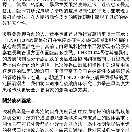
擇性，當局部給藥時，暴露主要限於皮膚組織，適合患者長期
使用。臨床前研究展現了清晰的皮膚限制性的特徵，並展現了
良好的藥效。在人體特應性皮炎的臨床II期中體現了良好的藥
效和安全性。
凌科藥業聯合創始人、董事長兼首席執行官萬昭奎博士表示：
「LNK01004軟膏是公司在免疫炎症性皮膚病領域重點佈局的
核心創新產品之一。當前，白癜風和慢性手部濕疹現有治療方
案在長期管理方面仍面臨諸多挑戰。LNK01004憑借其差異化
的皮膚限制性分子設計及多炎症通路協同調控機制，有望為患
者提供全新的治療選擇。此次獲得白癜風和慢性手部濕疹兩項
適應症的臨床試驗許可，不僅豐富了公司在炎症性皮膚病領域
的管線佈局，也進一步驗證了LNK01004在皮膚疾病領域的廣
泛開發潛力。我們將全速推進後續臨床研究，力爭盡早為廣大
患者帶來更安全、更有效的創新治療方案。」
關於凌科藥業：
凌科藥業是一家專注於自身免疫及炎症疾病領域的臨床階段創
新藥公司，致力於通過源頭創新解決尚未被滿足的臨床需求；
開發具有差異化優勢的小分子創新療法；為生物制劑提供更優
的替代口服治療方案。公司由來自輝瑞、默沙東及強生等全球