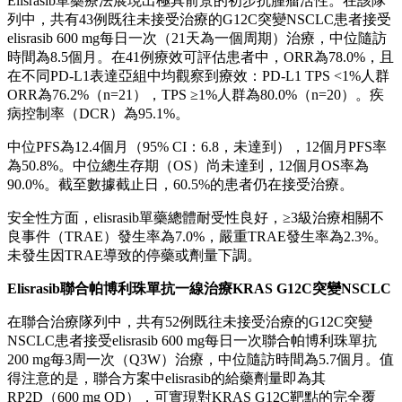
Elisrasib單藥療法展現出極具前景的初步抗腫瘤活性。在該隊
列中，共有43例既往未接受治療的G12C突變NSCLC患者接受
elisrasib 600 mg每日一次（21天為一個周期）治療，中位隨訪
時間為8.5個月。在41例療效可評估患者中，ORR為78.0%，且
在不同PD-L1表達亞組中均觀察到療效：PD-L1 TPS <1%人群
ORR為76.2%（n=21），TPS ≥1%人群為80.0%（n=20）。疾
病控制率（DCR）為95.1%。
中位PFS為12.4個月（95% CI：6.8，未達到），12個月PFS率
為50.8%。中位總生存期（OS）尚未達到，12個月OS率為
90.0%。截至數據截止日，60.5%的患者仍在接受治療。
安全性方面，elisrasib單藥總體耐受性良好，≥3級治療相關不
良事件（TRAE）發生率為7.0%，嚴重TRAE發生率為2.3%。
未發生因TRAE導致的停藥或劑量下調。
Elisrasib
聯合帕博利珠單抗一線治療
KRAS G12C
突變
NSCLC
在聯合治療隊列中，共有52例既往未接受治療的G12C突變
NSCLC患者接受elisrasib 600 mg每日一次聯合帕博利珠單抗
200 mg每3周一次（Q3W）治療，中位隨訪時間為5.7個月。值
得注意的是，聯合方案中elisrasib的給藥劑量即為其
RP2D（600 mg QD），可實現對KRAS G12C靶點的完全覆