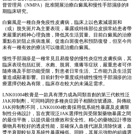
督管理局（NMPA）批准開展治療白癜風和慢性手部濕疹的
Ⅱ
期
臨床研究。
白癜風是一種自身免疫性皮膚病，臨床上以色素減退斑和
（或）脫失斑片為主要表現，暴露或特殊部位皮損常給患者帶
來嚴重的精神心理負擔，降低其生活質量。目前白癜風的治療
重點在於阻止疾病進展、促進白斑復色和預防復發，但至今尚
未有一種有效的療法可以徹底治癒白癜風。
慢性手部濕疹是一種常見且易復發的慢性炎症性皮膚疾病，其
臨床表現包括紅斑、水皰、脫屑、瘙癢等症狀，嚴重患者可伴
隨疼痛及手部功能受限，對患者日常生活、工作能力及生活質
量造成顯著影響。目前針對中重度或持續性慢性手部濕疹的治
療選擇仍較為有限，臨床存在較大的未滿足需求。
LNK01004軟膏是一款具有潛力成為同類首創的第三代軟性泛
JAK抑制劑，可同時調控多種炎症因子相關信號通路。與傳統
JAK抑制劑不同，LNK01004軟膏採用低系統性暴露及皮膚限
制性分佈設計，旨在實現泛JAK選擇性與受限製藥物暴露之間
的最佳平衡，以提供最佳療效和安全性。精心的藥物設計導致
藥物具有較好的透皮性能，並確保入血後代謝及清除快速，血
漿半衰期較短及系統性暴露極低。同時，其展示強勁的組織選