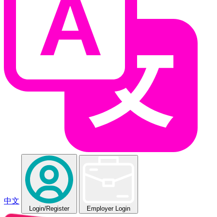
中文
Login
/Register
Employer Login