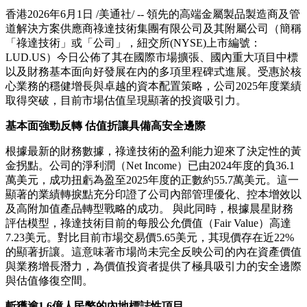
香港
2026年6月1日
/美通社/ -- 領先的高端金屬製品製造商及管
道解決方案供應商祿達技術集團有限公司及其附屬公司（簡稱
「祿達技術」或「公司」，紐交所(NYSE)上市編號：
LUD.US）今日公佈了其在國際市場擴張、國內重大項目中標
以及財務基本面向好發展在內的多項里程碑式進展。受惠於核
心業務的穩健增長與卓越的資本配置策略，公司2025年度業績
取得突破，目前市場估值呈現顯著的投資吸引力。
基本面強勁反轉 估值折讓具備高安全邊際
根據最新的財務數據，祿達技術的盈利能力迎來了決定性的黃
金拐點。公司的淨利潤（Net Income）已由2024年度的負36.1
萬美元，成功扭虧為盈至2025年度的正數約55.7萬美元。這一
顯著的業績轉捩點充分印證了公司內部管理優化、控本增效以
及高附加值產品轉型戰略的成功。 與此同時，根據晨星財務
評估模型，祿達技術目前的每股公允價值（Fair Value）高達
7.23美元。對比目前市場交易價5.65美元，其現價存在近22%
的顯著折讓。這意味著市場尚未完全反映公司的內在資產價值
與業務增長潛力，為價值投資者提供了極具吸引力的安全邊際
與估值修復空間。
斬獲逾
1.6
億人民幣
的
內地標誌性項目