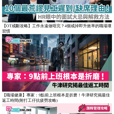
【OT戒斷攻略】工作永遠做唔完？4個戒掉即升效率的職場壞
習慣
【職場健康】專家：9點前上班根本是折磨！牛津研究揭最佳
返工時間(附打工仔抗疲勞攻略)