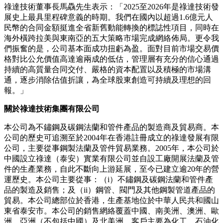
祿達技術董事長馬驫先生表示：「2025至2026年是祿達技術發
展史上最具里程碑意義的時期。我們在國內以超過1.6億元人
民幣的合同金額挺進全省新舊動能轉換的標誌性項目，同時在
海外橫跨拉美與東南亞的五大策略市場完成網絡佈局。更令我
們振奮的是，公司基本面成功扭虧為盈。面對目前市場交易價
格對比公允價值高達
逾
兩成的低估，管理層有充分的信心通過
持續的高質量合同交付、嚴格的資本配置以及積極的市場溝
通，逐步消除估值折讓，為全球股東創造可持續及理想的回
報。」
關於祿達技術集團有限公司
本公司為不鏽鋼及碳鋼法蘭和管件產品的製造商及貿易商。本
公司的歷史可追溯至於2004年在香港註冊成立的祿達發展有限
公司，主要從事鋼製法蘭及管件貿易業務。2005年，本公司於
中國設立祿達（泰安）實業有限公司並自設工廠開展法蘭及管
件的生產業務，自此不斷向上游延展，至今已建立逾20年的營
運歷史。本公司主要從事：（i）不鏽鋼及碳鋼法蘭和管件產
品的製造及銷售；及（ii）鋼管、閥門及其他鋼製管道產品的
貿易。本公司總部位於香港，生產基地位於中華人民共和國山
東省泰安市。本公司的銷售網絡覆蓋中國、南美洲、澳洲、歐
洲、亞洲（不包括中國）及北美洲，客戶主要為化工、石油化