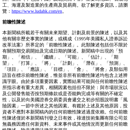
工、海運及製造業的生產商及貿易商。欲了解更多資訊，請瀏
覽：
https://www.ludahk.com/en
。
前瞻性陳述
本新聞稿所載若干有關未來期望、計劃及前景的陳述，以及其
他有關非歷史事實的陳述，或構成《1995年美國私人證券訴訟
改革法案》所界定的「前瞻性陳述」。此類陳述包括但不限於
有關預期交易開始及完成日期的陳述。新聞稿中出現的「預
期」、「相信」、「繼續」、「可能」、「估計」、「期
望」、「打算」、「將」、「計劃」、「潛在」、「預測」、
「項目」、「應該」、「目標」、「會」、「將會」及類似用
語旨在標示前瞻性陳述，惟並非所有前瞻性陳述均包含上述辨
識字眼。由於多項重要因素，實際結果可能與任何前瞻性陳述
所指示者有重大差異，相關因素包括但不限於：與市場狀況以
及公開發售能否按預期條款或是否能夠完成等有關的不確定
性，以及於向美國證券交易委員會遞交之初步招股說明書「風
險因素」一節中所述之其他因素。有鑑於上述及其他原因，投
資者不應對本新聞稿內的任何前瞻性陳述過度依賴。任何前瞻
性陳述僅於本新聞稿刊發之日有效，祿達技術集團有限公司並
無義務因應任何新資料、未來事件或其他情況而更新任何前瞻