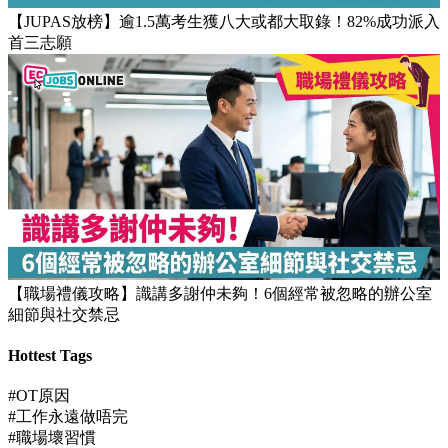
【JUPAS放榜】逾1.5萬考生獲八大或都大取錄！82%成功派入
首三志願
【職場禮儀攻略】識講多謝仲未夠！6個經常被忽略的辦公室
細節與社交禁忌
Hottest Tags
#OT原因
#工作永遠做唔完
#職場壞習慣