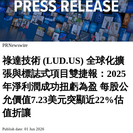
PRNewswire
祿達技術 (LUD.US) 全球化擴
張與標誌式項目雙捷報：2025
年淨利潤成功扭虧為盈 每股公
允價值7.23美元突顯近22%估
值折讓
Publish date: 01 Jun 2026