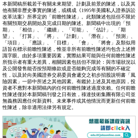
本新聞稿所載若干有關未來期望、計劃及前景的陳述，以及其
他有關非歷史事實的陳述，或構成《1995年美國私人證券訴訟
改革法案》所界定的「前瞻性陳述」。此類陳述包括但不限於
有關預期交易開始及完成日期的陳述。新聞稿中出現的「預
期」、「相信」、「繼續」、「可能」、「估計」、「期
望」、「打算」、「將」、「計劃」、「潛在」、「預測」、
「項目」、「應該」、「目標」、「會」、「將會」及類似用
語旨在標示前瞻性陳述，惟並非所有前瞻性陳述均包含上述辨
識字眼。由於多項重要因素，實際結果可能與任何前瞻性陳述
所指示者有重大差異，相關因素包括但不限於：與市場狀況以
及公開發售能否按預期條款或是否能夠完成等有關的不確定
性，以及於向美國證券交易委員會遞交之初步招股說明書「風
險因素」一節中所述之其他因素。有鑑於上述及其他原因，投
資者不應對本新聞稿內的任何前瞻性陳述過度依賴。任何前瞻
性陳述僅於本新聞稿刊發之日有效，祿達技術集團有限公司並
無義務因應任何新資料、未來事件或其他情況而更新任何前瞻
性陳述，除非適用法律另有規定。