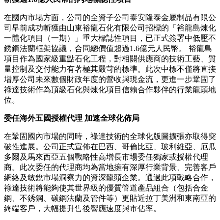
在國內市場方面，公司的全資子公司泰安隆泰金屬制品有限公
司早前成功斬獲由山東裕龍石化有限公司招標的「裕龍島煉化
一體化項目（一期）」重大標誌性項目，已正式簽署中低壓不
銹鋼法蘭框架協議，合同總價值超過1.6億元人民幣。 裕龍島
項目作為國家級重點石化工程，對相關供應商的技術工藝、質
量控制及交付能力有著極其嚴苛的標準。此次中標不僅將直接
增厚公司未來數個財政年度的營收與現金流，更進一步鞏固了
祿達技術作為頂級石化與煉化項目信賴合作夥伴的行業龍頭地
位。
委任海外五國授權代理 加速全球化佈局
在鞏固國內市場的同時，祿達技術的全球化版圖擴張亦取得突
破性進展。公司正式宣佈在巴西、哥倫比亞、玻利維亞、厄瓜
多爾及馬來西亞五個戰略性高增長市場委任獨家或授權代理
商。此次委任的代理商均為當地擁有深厚行業背景、完善客戶
網絡及敏銳市場洞察力的資深龍頭企業。通過此項戰略合作，
祿達技術將能夠使其世界級的優質管道產品組合（包括合金
鋼、不銹鋼、碳鋼法蘭及管件等）更貼近拉丁美洲和東南亞的
終端客戶，大幅提升售後響應速度與市佔率。