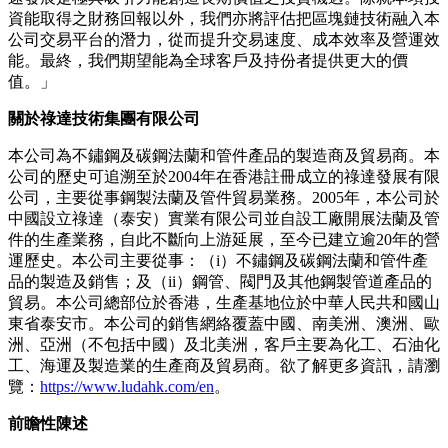
資能取得之財務回報以外，我們亦將評估把區塊鏈技術融入本
公司交易平台的潛力，從而提升交易速度、成本效率及營運效
能。最終，我們期望能為全球客戶及持份者提供更大的價
值。」
關於祿達技術集團有限公司
本公司為不鏽鋼及碳鋼法蘭和管件產品的製造商及貿易商。本
公司的歷史可追溯至於2004年在香港註冊成立的祿達發展有限
公司，主要從事鋼製法蘭及管件貿易業務。2005年，本公司於
中國設立祿達（泰安）實業有限公司並自設工廠開展法蘭及管
件的生產業務，自此不斷向上游延展，至今已建立逾20年的營
運歷史。本公司主要從事：（i）不鏽鋼及碳鋼法蘭和管件產
品的製造及銷售；及（ii）鋼管、閥門及其他鋼製管道產品的
貿易。本公司總部位於香港，生產基地位於中華人民共和國山
東省泰安市。本公司的銷售網絡覆蓋中國、南美洲、澳洲、歐
洲、亞洲（不包括中國）及北美洲，客戶主要為化工、石油化
工、海運及製造業的生產商及貿易商。欲了解更多資訊，請瀏
覽：
https://www.ludahk.com/en
。
前瞻性陳述