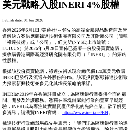
美元戰略入股INERI 4%股權
Publish date: 01 Jun 2026
香港
2026年6月1日
/美通社/ -- 領先的高端金屬製品製造商及管
道解決方案供應商祿達技術集團有限公司及其附屬公司（簡稱
「祿達技術」或「公司」，紐交所(NYSE)上市編號：
LUD.US）於2026年5月28日宣佈已簽署一份股份買賣協議，
擬收購香港國際新經濟研究院有限公司（「INERI」）的策略
性股權。
根據該股份買賣協議，祿達技術以現金總代價120萬美元收購
INERI已發行及流通在外股份的4%。該項投資彰顯祿達技術致
力探索新興技術並多元化其增長策略的承諾。
INERI於2019年在香港註冊成立，為區塊鏈行業提供全面的顧
問、開發及維護服務。憑藉在區塊鏈賦能行業的豐富早期經
驗，INERI成為專注於實體資產代幣化的先鋒企業。欲了解更
多資訊，請瀏覽INERI官網：
https://www.ineri.net/EN
。
祿達技術行政總裁馬驫先生表示：「我們認為區塊鏈行業的迅
速發展是極具吸引力能創造長期價值之投資機遇。除就本項投