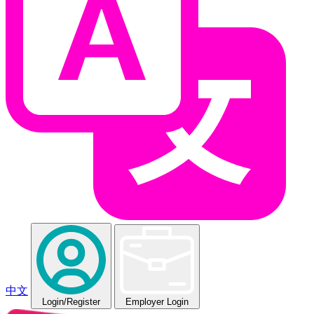
中文
Login
/Register
Employer Login