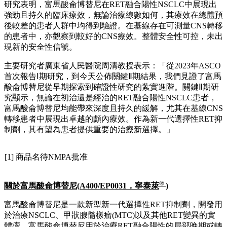
研究表明，富馬酸侖博替尼在RET融合陽性NSCLC中展現出
強勁且持久的臨床療效，無論治療線數如何，其療效在總體預
後較差的患者人群中均得到驗證。在基線存在可測量CNS轉移
的患者中，亦觀察到較好的CNS療效。整體安全性可控，未出
現新的安全性信號。
主要研究者廣東省人民醫院周清教授表示：「從2023年ASCO
首次報告Ⅰ期研究，到今天公佈關鍵Ⅱ期結果，我們見證了富馬
酸侖博替尼從早期探索到確證性研究的紮實進階。關鍵Ⅱ期研
究顯示，無論在初治還是經治的RET融合陽性NSCLC患者，
富馬酸侖博替尼均能帶來深度且持久的緩解，尤其在基線CNS
轉移患者中展現出卓越的顱內療效。作為新一代選擇性RET抑
制劑，其有望為患者提供重要的治療新選擇。」
[1] 商品名待NMPA批准
®
關於富馬酸侖博替尼
(A400/EP0031
，寧泰萊
)
富馬酸侖博替尼是一款新型新一代選擇性RET抑制劑，開發用
於治療NSCLC、甲狀腺髓樣瘤(MTC)以及其他RET變異的實
體瘤。富馬酸侖博替尼用於治療RET融合陽性的局部晚期或轉