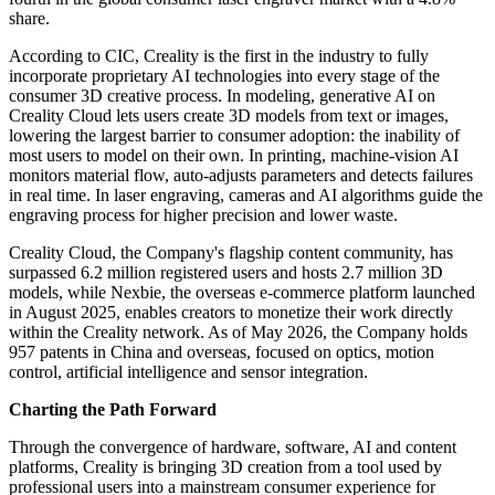
hardware, materials, software, AI tools and creator commerce.
Founded in 2014 in Shenzhen, Creality is the only consumer 3D
player offering a complete portfolio across 3D printers, 3D printing
consumables, 3D scanners, laser engravers, and accessories. This
full-scenario approach is showing up clearly in revenue mix: in
2025, scanner revenue grew 76.2% year-over-year and consumables
grew 60.0%, lifting non-printer business from about 25% of total
revenue in 2023 to 43% in 2025, against total group revenue of
RMB 3.13 billion. By 2025 GMV, Creality ranks second in the
global consumer 3D printer market with an 11.2% market share, first
in the global consumer 3D scanner market with a 45.3% share, and
fourth in the global consumer laser engraver market with a 4.8%
share.
According to CIC, Creality is the first in the industry to fully
incorporate proprietary AI technologies into every stage of the
consumer 3D creative process. In modeling, generative AI on
Creality Cloud lets users create 3D models from text or images,
lowering the largest barrier to consumer adoption: the inability of
most users to model on their own. In printing, machine-vision AI
monitors material flow, auto-adjusts parameters and detects failures
in real time. In laser engraving, cameras and AI algorithms guide the
engraving process for higher precision and lower waste.