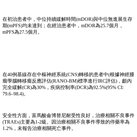
在初治患者中，中位持續緩解時間(mDOR)與中位無進展生存
期(mPFS)均未達到；在經治患者中，mDOR為25.7個月，
mPFS為27.5個月。
在40例基線存在中樞神經系統(CNS)轉移的患者中(根據神經腫
瘤學腦轉移瘤反應評估(RANO-BM)標準進行IRC評估)，顱內
完全緩解(CR)為30%，疾病控制率(DCR)為92.5%(95% CI:
79.6–98.4)。
安全性方面，富馬酸侖博替尼耐受性良好，治療相關不良事件
(TRAEs)主要為1-2級。因治療相關不良事件導致的停藥率為
1.2%，未報告治療相關死亡事件。