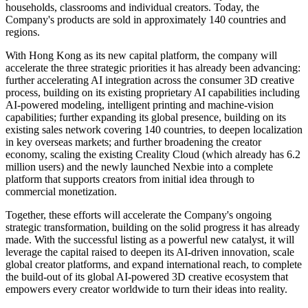
Creality Cloud, the Company's flagship content community, has
surpassed 6.2 million registered users and hosts 2.7 million 3D
models, while Nexbie, the overseas e-commerce platform launched
in August 2025, enables creators to monetize their work directly
within the Creality network. As of May 2026, the Company holds
957 patents in China and overseas, focused on optics, motion
control, artificial intelligence and sensor integration.
Charting the Path Forward
Through the convergence of hardware, software, AI and content
platforms, Creality is bringing 3D creation from a tool used by
professional users into a mainstream consumer experience for
households, classrooms and individual creators. Today, the
Company's products are sold in approximately 140 countries and
regions.
With Hong Kong as its new capital platform, the company will
accelerate the three strategic priorities it has already been advancing:
further accelerating AI integration across the consumer 3D creative
process, building on its existing proprietary AI capabilities including
AI-powered modeling, intelligent printing and machine-vision
capabilities; further expanding its global presence, building on its
existing sales network covering 140 countries, to deepen localization
in key overseas markets; and further broadening the creator
economy, scaling the existing Creality Cloud (which already has 6.2