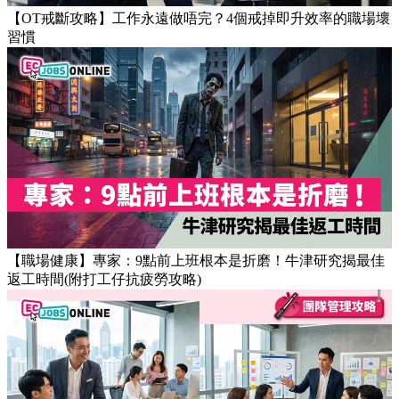
【OT戒斷攻略】工作永遠做唔完？4個戒掉即升效率的職場壞
習慣