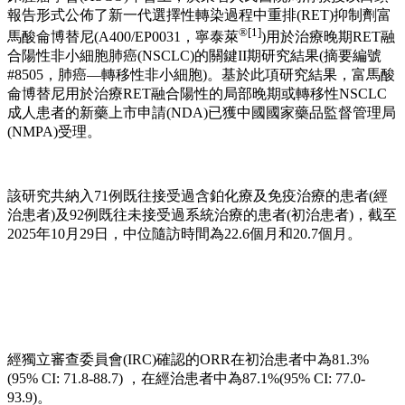
報告形式公佈了新一代選擇性轉染過程中重排(RET)抑制劑富
®
[1]
馬酸侖博替尼(A400/EP0031，寧泰萊
)用於治療晚期RET融
合陽性非小細胞肺癌(NSCLC)的關鍵II期研究結果(摘要編號
#8505，肺癌—轉移性非小細胞)。基於此項研究結果，富馬酸
侖博替尼用於治療RET融合陽性的局部晚期或轉移性NSCLC
成人患者的新藥上市申請(NDA)已獲中國國家藥品監督管理局
(NMPA)受理。
該研究共納入71例既往接受過含鉑化療及免疫治療的患者(經
治患者)及92例既往未接受過系統治療的患者(初治患者)，截至
2025年10月29日，中位隨訪時間為22.6個月和20.7個月。
經獨立審查委員會(IRC)確認的ORR在初治患者中為81.3%
(95% CI: 71.8-88.7) ，在經治患者中為87.1%(95% CI: 77.0-
93.9)。