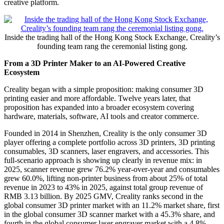
markets milestone.
Shenzhen Creality 3D Technology Co., Ltd. (3388.HK, "Creality"
or the "Company"), the global consumer 3D printing leader,
went
public in Hong Kong
on May 29, 2026
, becoming the first
consumer 3D printing company to debut on the Hong Kong market.
According to the company's announcement, Creality issued
73,427,550 H-shares, raising net proceeds of approximately
HK$1.272 billion. Through this IPO, the Company aims to
accelerate AI integration, deepen its global creator ecosystem, and
evolve from a hardware-led business into a global consumer 3D
creative platform.
Inside the trading hall of the Hong Kong Stock Exchange, Creality’s
founding team rang the ceremonial listing gong.
From a 3D Printer Maker to an AI-Powered Creative
Ecosystem
Creality began with a simple proposition: making consumer 3D
printing easier and more affordable. Twelve years later, that
proposition has expanded into a broader ecosystem covering