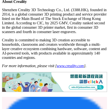
million users) and the newly launched Nexbie into a complete
platform that supports creators from initial idea through to
commercial monetization.
Together, these efforts will accelerate the Company's ongoing
strategic transformation, building on the solid progress it has already
made. With the successful listing as a powerful new catalyst, it will
leverage the capital raised to deepen its AI-driven innovation, scale
global creator platforms, and expand international reach, to complete
the build-out of its global AI-powered 3D creative ecosystem that
empowers every creator worldwide to turn their ideas into reality.
About Creality
Shenzhen Creality 3D Technology Co., Ltd. (3388.HK), founded in
2014, is a global consumer 3D printing product and service provider
listed on the Main Board of The Stock Exchange of Hong Kong
Limited. According to CIC, by 2025 GMV, Creality ranked second
in the global consumer 3D printer market, first in consumer 3D
scanners and fourth in consumer laser engravers.
Creality is committed to making 3D creation accessible to
households, classrooms and creators worldwide through a multi-
layer creative ecosystem combining hardware, software, content and
AI-powered tools, with products available in approximately 140