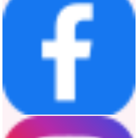
countries and regions.
For more information, please visit [
www.creality.com
].