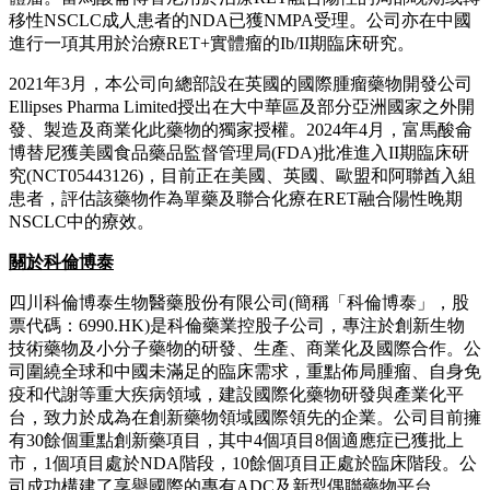
移性NSCLC成人患者的NDA已獲NMPA受理。公司亦在中國
進行一項其用於治療RET+實體瘤的Ib/II期臨床研究。
2021年3月，本公司向總部設在英國的國際腫瘤藥物開發公司
Ellipses Pharma Limited授出在大中華區及部分亞洲國家之外開
發、製造及商業化此藥物的獨家授權。2024年4月，富馬酸侖
博替尼獲美國食品藥品監督管理局(FDA)批准進入II期臨床研
究(NCT05443126)，目前正在美國、英國、歐盟和阿聯酋入組
患者，評估該藥物作為單藥及聯合化療在RET融合陽性晚期
NSCLC中的療效。
關於科倫博泰
四川科倫博泰生物醫藥股份有限公司(簡稱「科倫博泰」，股
票代碼：6990.HK)是科倫藥業控股子公司，專注於創新生物
技術藥物及小分子藥物的研發、生產、商業化及國際合作。公
司圍繞全球和中國未滿足的臨床需求，重點佈局腫瘤、自身免
疫和代謝等重大疾病領域，建設國際化藥物研發與產業化平
台，致力於成為在創新藥物領域國際領先的企業。公司目前擁
有30餘個重點創新藥項目，其中4個項目8個適應症已獲批上
市，1個項目處於NDA階段，10餘個項目正處於臨床階段。公
司成功構建了享譽國際的專有ADC及新型偶聯藥物平台