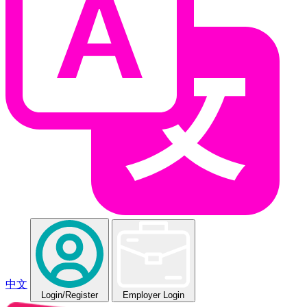
中文
Login
/Register
Employer Login