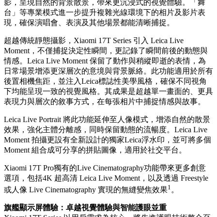
影，呈現自然的背景散景，帶來更沉浸式的視覺體驗。「舞
台」等專業模式進一步提升複雜光線環境下的相片及影片表
現，確保演唱會、表演及其他場景都能清晰捕捉。
超越傳統靜態攝影，Xiaomi 17T Series 引入 Leica Live
Moment，不僅捕捉決定性瞬間，更記錄了瞬間前後的動態與
情感。Leica Live Moment 保留了動作與稍縱即逝的表情，為
日常場景增添更深層次的意境與背景脈絡。此功能適用於所有
後置相機焦距，並注入Leica標誌性美學風格，確保不同視角
下均能呈現一致的視覺風格。其成果是超越單一畫面的、更具
表現力與層次的敘事方式，在每張相片中捕捉情感與故事。
Leica Live Portrait 將此功能延伸至人像模式，增添自然的散景
效果，強化主體分離感，同時保留動態的流暢度。Leica Live
Moment 拍攝更設有全新設計的獨家Leica浮水印，並可將多個
Moment 組合成可分享的拼貼圖像，適用於社交平台。
Xiaomi 17T Pro獨有的Live Cinematography功能帶來更多創意
選項，包括4K 超高清 Leica Live Moment，以及透過 Freestyle
1
或人像 Live Cinematography 實現的無縫變焦效果
。
旗艦顯示屏體驗：卓越視覺體驗與智能護眼並重