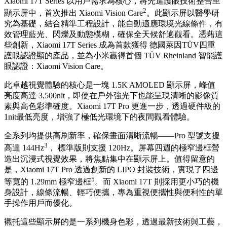
Xiaomi 17T Series 以用戶需求為核心，將先進護眼技術整合至
2
顯示屏中，首次推出 Xiaomi Vision Care
。此顯示屏以醫學研
究為基礎，結合精準工程設計，能自動適應環境光線條件，有
效管理藍光、閃爍及動態模糊，確保全天候舒適觀看。憑藉這
些創新，Xiaomi 17T Series 成為首款獲得 德國萊因TÜV四重
護眼認證顯的產品，並為小米贏得首個 TÜV Rheinland 智能護
眼認證：Xiaomi Vision Care。
此卓越視覺體驗的核心是一塊 1.5K AMOLED 顯示屏，峰值
亮度高達 3,500nit，即使在戶外強光下也能呈現清晰的影像質
素與高色彩準確度。Xiaomi 17T Pro 更進一步，透過硬件級的
1nit最低亮度，增強了極低光環境下的夜間觀看體驗。
全系列均提供高刷新率，確保畫面清晰流暢——Pro 型號支援
3
高達 144Hz
， 標準版則支援 120Hz。屏幕四週的極窄邊框營
造出沉浸式視覺效果，將焦點集中在顯示屏上。值得留意的
是，Xiaomi 17T Pro 透過創新的 LIPO 封裝技術，實現了四邊
5
等寬的 1.29mm 極窄邊框
。而 Xiaomi 17T 則採用更小巧的機
身設計，線條流暢、輕巧便攜，專為重視便攜性與便利性的單
手操作用戶而優化。
襯托這些顯示屏的是一系列機身色彩，透過最新技術與工藝，