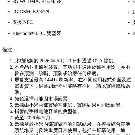
• 3G WCDMA: B1/2/4/5/8
• 
• 2G GSM: B2/3/5/8
• 2
• 支援 NFC
• 
• Bluetooth® 6.0，雙藍牙
• B
備注：
此功能將於 2026 年 5 月 29 日起透過 OTA 提供。
本產品並非醫療裝置。其功能不適用於醫療用途，亦不
旨在預測、診斷、預防或治癒任何疾病。
屏幕支援最高 144Hz 刷新率。在不同應用程式介面及遊
戲畫質下，屏幕刷新率可能略有不同，請以實際體驗為
準。
顏色選擇可能因市場而異。
數據由小米內部實驗室測試，實際結果可能因而異。
指智能手機電池容量的典型值。
截至 2026 年 5 月。
數據基於小米內部實驗室的測試結果，在模擬綜合電池
續航場景（反映重度日常使用，包括主屏幕使用、通