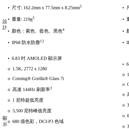
5
• 尺寸: 162.2mm x 77.5mm x 8.25mm
• 
5
• 重量: 219g
• 
設
計
4
• 顏色：紫色、藍色、黑色
•
12
• IP68 防水防塵
• 
• 6.83 吋 AMOLED 顯示屏
• 
o 1.5K, 2772 x 1280
o 1
o Corning® Gorilla® Glass 7i
o C
3
o 高達 144Hz 刷新率
o 
o 1 尼特超低亮度
o 
o 3,500 尼特峰值亮度
o 
顯
o 680 億色彩，DCI-P3 色域
示
o 