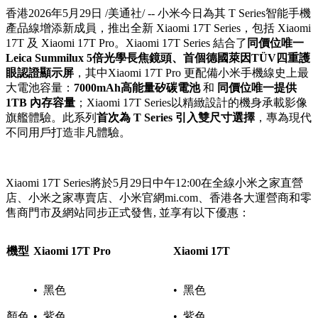
香港
2026年5月29日
/美通社/ -- 小米今日為其 T Series智能手機
產品線增添新成員，推出全新 Xiaomi 17T Series，包括 Xiaomi
17T 及 Xiaomi 17T Pro。Xiaomi 17T Series 結合了
同價位唯一
Leica Summilux 5倍光學長焦鏡頭、首個德國萊因TÜV四重護
眼認證顯示屏
，其中Xiaomi 17T Pro 更配備小米手機線史上最
大電池容量：
7000mAh高能量矽碳電池
和
同價位唯一提供
1TB 內存容量
；Xiaomi 17T Series以精緻設計的機身承載影像
旗艦體驗。此系列
首次為 T Series 引入雙尺寸選擇
，專為現代
不同用戶打造非凡體驗。
Xiaomi 17T Series將於5月29日中午12:00在全線小米之家直營
店、小米之家專賣店、小米官網mi.com、香港各大運營商和零
售商門市及網站同步正式發售, 並享有以下優惠：
機型
Xiaomi
17T Pro
Xiaomi
17T
• 黑色
• 黑色
顏色
• 紫色
• 紫色