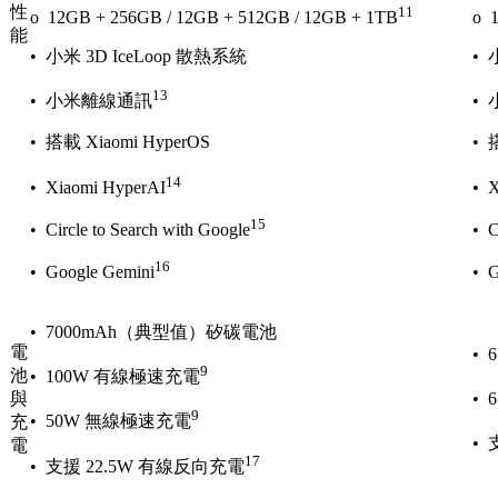
性
11
o 12GB + 256GB / 12GB + 512GB / 12GB + 1TB
o 
能
• 小米 3D IceLoop 散熱系統
• 
13
• 小米離線通訊
•
• 搭載 Xiaomi HyperOS
• 
14
• Xiaomi HyperAI
• X
15
• Circle to Search with Google
• C
16
• Google Gemini
• G
• 7000mAh（典型值）矽碳電池
電
•
9
池
• 100W 有線極速充電
與
• 
9
• 50W 無線極速充電
充
• 
電
17
• 支援 22.5W 有線反向充電