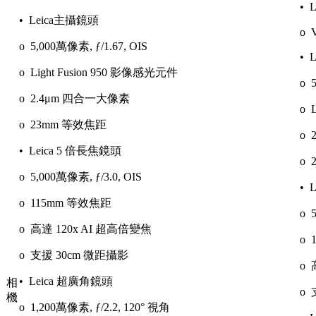
• 
• Leica主攝鏡頭
o 
o 5,000萬像素, ƒ/1.67, OIS
• 
o Light Fusion 950 影像感光元件
o 
o 2.4μm 四合一大像素
o 
o 23mm 等效焦距
o 
• Leica 5 倍長焦鏡頭
o 
o 5,000萬像素, ƒ/3.0, OIS
• 
o 115mm 等效焦距
o 
o 高達 120x AI 超高倍變焦
o 
o 支援 30cm 微距攝影
o 
• Leica 超廣角鏡頭
相
o 
機
o 1,200萬像素, ƒ/2.2, 120° 視角