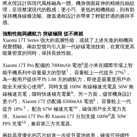
將永恆設計與現代風格融為一體。機身側面延伸的精緻拉絲紋
理，呈現整潔現代的觀感；更小巧、更低的相機模組，則有助
保持機身線條流暢。微弧邊框設計亦帶來了輕鬆舒適的握持手
感。
強勁性能與續航力 突破極限 從不將就
Xiaomi 17T Series 強大的底層性能，成就了上述先進的相機與
視覺體驗。兩款型號均引入新一代矽碳電池技術，在實現更高
能量密度的同時，保持長效性能。
6
Xiaomi 17T Pro 配備的 7000mAh 電池
是小米在國際市場上智
7
5
能手機系列中容量最大的型號
， 容量較上一代提升 27%
，
為一般用戶提供平均 1.88 天的續航力，即使是最重度用戶亦
8
能全天候安心使用
。同時支援 100W 有線極速充電及 50W 無
9
線極速充電，隨時快速補充電量
。另一方面，儘管機身設計
6
更小巧，Xiaomi 17T 仍配備 6500mAh 電池
， 容量較上一代
5
10
提升 18%
， 配合 67W 極速充電
，確保用戶全天電力充
9
沛。Xiaomi 17T Pro 和 Xiaomi 17T 分別支援 100W
及 50W
10
PPS 充電
，兼容第三方充電器。
兩款高度優化的芯片組進一步提升電池效率，確保可持續性