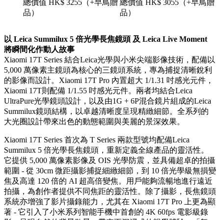
總價值 HK$ 3255（+早鳥贈
總價值 HK$ 3055（+早鳥贈
品）
品）
以 Leica Summilux 5 倍光學長焦鏡頭 及
Leica Live Moment
將瞬間化作動人故事
Xiaomi 17T Series 結合Leica光學與小米尖端影像技術，配備以
5,000 萬像素主鏡頭為核心的三鏡頭系統，專為捕捉清晰銳利
的影像而設計。Xiaomi 17T Pro 內置超大 1/1.31 吋感光元件，
Xiaomi 17T則配備 1/1.55 吋感光元件。兩者均結合Leica
UltraPure光學鏡頭設計，以及由1G + 6P混合鏡片組成的Leica
Summilux鏡頭結構，以卓越清晰度呈現精緻細節。全系列的
大光圈設計帶來出色的動態範圍與美麗的景深效果。
Xiaomi 17T Series 首次為 T Series 兩款型號均配備Leica
Summilux 5 倍光學長焦鏡頭，重新定義全線產品的靈活性。
它提供 5,000 萬像素影像及 OIS 光學防震，並具備超卓的拍攝
範圍 - 從 30cm 微距攝影捕捉細緻細節，到 10 倍光學級無損變
焦及高達 120 倍的 AI 超高倍變焦。用戶能夠流暢地進行遠近
拍攝，為創作者提供不同焦距的靈活性。除了攝影，長焦鏡頭
系統亦增強了影片攝錄能力，尤其在 Xiaomi 17T Pro 上更為顯
著 - 它引入了小米系列智能手機中首創的 4K 60fps 電影級錄