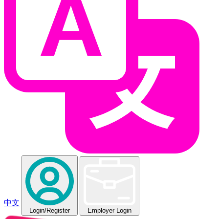
中文
Login
/Register
Employer Login