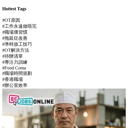
Hottest Tags
#OT原因
#工作永遠做唔完
#職場壞習慣
#拖延症改善
#準時放工技巧
#OT解決方法
#待辦清單
#專注力訓練
#Food Coma
#職場時間規劃
#香港職場
#辦公室效率