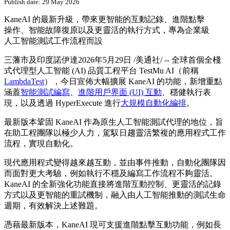
Publish date: 29 May 2026
KaneAI 的最新升級，帶來更智能的互動記錄、進階點擊
操作、智能故障復原以及更靈活的執行方式，專為企業級
人工智能測試工作流程而設
三藩市及印度諾伊達
2026年5月29日
/美通社/ -- 全球首個全棧
式代理型人工智能 (AI) 品質工程平台 TestMu AI（前稱
LambdaTest
），今日宣佈大幅擴展 KaneAI 的功能，新增重點
涵蓋
智能測試編寫
、
進階用戶界面 (UI) 互動
、穩健執行表
現，以及透過 HyperExecute 進行
大規模自動化編排
。
最新版本鞏固 KaneAI 作為原生人工智能測試代理的地位，旨
在助工程團隊以極少人力，駕馭日趨靈活繁複的應用程式工作
流程，實現自動化。
現代應用程式變得越來越互動，並由事件推動，自動化團隊因
而面對更大考驗，例如執行不穩及編寫工作流程不夠靈活。
KaneAI 的全新強化功能直接將進階互動控制、更靈活的記錄
方式以及更智能的重試機制，融入由人工智能推動的測試生命
週期，有效解決上述難題。
憑藉最新版本，KaneAI 現可支援進階點擊互動功能，例如長