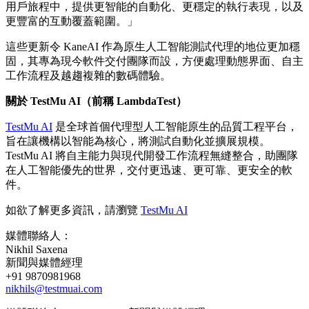
用戶旅程中，提供更智能的自動化、更穩定的執行表現，以及
更豐富的互動覆蓋範圍。」
這些更新令 KaneAI 作為原生人工智能測試代理的地位更加穩
固，其專為現今軟件交付團隊而設，方便處理動態界面、自主
工作流程及越趨複雜的數碼體驗。
關於
TestMu AI
（前稱
LambdaTest
）
TestMu AI
是全球首個代理型人工智能原生的品質工程平台，
旨在讓機構以智能為核心，將測試自動化並擴展規模。
TestMu AI 將自主能力與現代開發工作流程無縫整合，助團隊
在人工智能優先的世界，交付更迅速、更可靠、更安全的軟
件。
如欲了解更多資訊，請瀏覽
TestMu AI
媒體聯絡人：
Nikhil Saxena
新聞與媒體經理
+91 9870981968
nikhils@testmuai.com