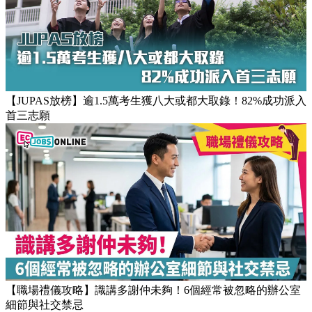
【JUPAS放榜】逾1.5萬考生獲八大或都大取錄！82%成功派入
首三志願
【職場禮儀攻略】識講多謝仲未夠！6個經常被忽略的辦公室
細節與社交禁忌