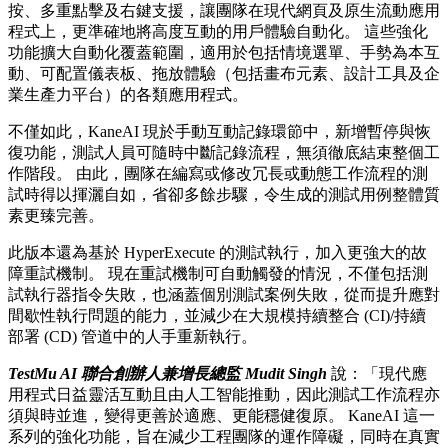
按、多重點擊及右鍵支援，讓團隊在現代網頁及原生流動應用
程式上，更準確地將高度互動的用戶體驗自動化。 這些強化
功能擴大自動化覆蓋範圍，適用於包括情境選單、手勢為本互
動、可配置儀表板、拖放體驗（包括畫布元素、設計工具及企
業生產力平台）的各類應用程式。
不僅如此，KaneAI 現於手動互動記錄環節中，新增暫停與恢
復功能，測試人員可隨時中斷記錄流程，無須徹底結束整個工
作階段。 由此，團隊在編寫或修改冗長或動態工作流程的測
試時得以揮灑自如，省卻多餘步驟，令生成的測試用例整體質
素更臻完善。
此版本還為基於 HyperExecute 的測試執行，加入更強大的故
障重試機制。 現在重試機制可自動觸發的情況，不僅包括測
試執行器指令失敗，也涵蓋個別測試案例失敗，從而提升應對
間歇性執行問題的能力，並減少在大規模持續整合 (CI)/持續
部署 (CD) 管道中的人手重新執行。
TestMu AI
聯合創辦人兼增長總監
Mudit Singh
說：「現代應
用程式日益靈活互動且由人工智能推動，因此測試工作流程亦
須與時並進，變得更善於適應、更能穩健復原。 KaneAI 這一
系列的強化功能，旨在減少工程團隊的運作障礙，同時在真實