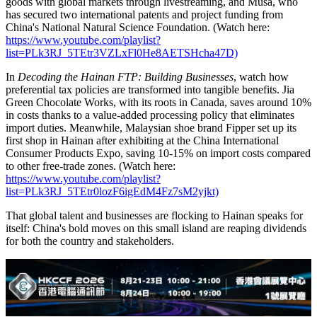
goods with global markets through livestreaming, and Musa, who
has secured two international patents and project funding from
China's National Natural Science Foundation. (Watch here:
https://www.youtube.com/playlist?
list=PLk3RJ_5TEtr3VZLxFl0He8AETSHcha47D)
In
Decoding the Hainan FTP: Building Businesses
, watch how
preferential tax policies are transformed into tangible benefits. Jia
Green Chocolate Works, with its roots in Canada, saves around 10%
in costs thanks to a value-added processing policy that eliminates
import duties. Meanwhile, Malaysian shoe brand Fipper set up its
first shop in Hainan after exhibiting at the China International
Consumer Products Expo, saving 10-15% on import costs compared
to other free-trade zones. (Watch here:
https://www.youtube.com/playlist?
list=PLk3RJ_5TEtr0lozF6igEdM4Fz7sM2yjkt)
That global talent and businesses are flocking to Hainan speaks for
itself: China's bold moves on this small island are reaping dividends
for both the country and stakeholders.