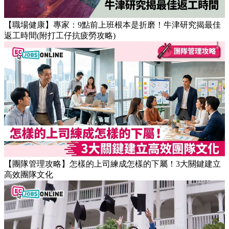
【職場健康】專家：9點前上班根本是折磨！牛津研究揭最佳
返工時間(附打工仔抗疲勞攻略)
【團隊管理攻略】怎樣的上司練成怎樣的下屬！3大關鍵建立
高效團隊文化