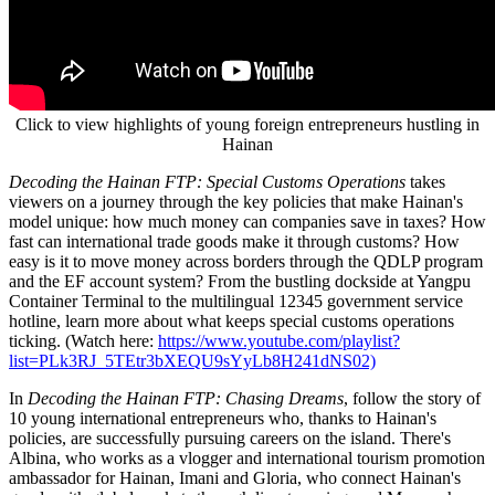
Click to view highlights of young foreign entrepreneurs hustling in
Hainan
Decoding the Hainan FTP: Special Customs Operations
takes
viewers on a journey through the key policies that make Hainan's
model unique: how much money can companies save in taxes? How
fast can international trade goods make it through customs? How
easy is it to move money across borders through the QDLP program
and the EF account system? From the bustling dockside at Yangpu
Container Terminal to the multilingual 12345 government service
hotline, learn more about what keeps special customs operations
ticking. (Watch here:
https://www.youtube.com/playlist?
list=PLk3RJ_5TEtr3bXEQU9sYyLb8H241dNS02)
In
Decoding the Hainan FTP: Chasing Dreams
, follow the story of
10 young international entrepreneurs who, thanks to Hainan's
policies, are successfully pursuing careers on the island. There's
Albina, who works as a vlogger and international tourism promotion
ambassador for Hainan, Imani and Gloria, who connect Hainan's