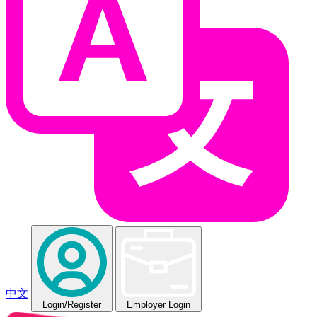
中文
Login
/Register
Employer Login