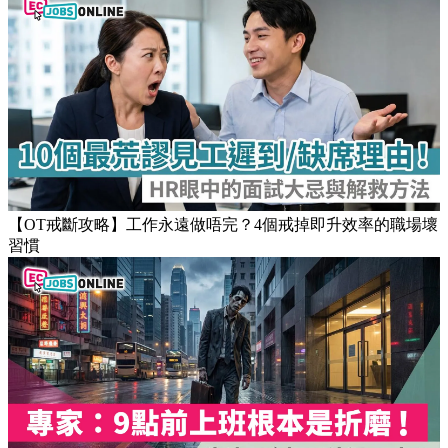
【OT戒斷攻略】工作永遠做唔完？4個戒掉即升效率的職場壞
習慣