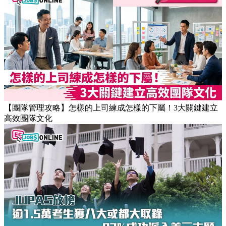
【職場健康】專家：9點前上班根本是折磨！牛津研究揭最佳
返工時間(附打工仔抗疲勞攻略)
【團隊管理攻略】怎樣的上司練成怎樣的下屬！3大關鍵建立