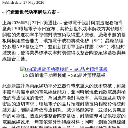
PRNewswire
環旭電子於 PCIM Europe
2026 展示先進碳化矽晶片預埋
封裝技術
Publish date: 27 May 2026
~
打造新世代功率解決方案
~
上海
2026年5月27日
/美通社/ -- 全球電子設計與製造服務領導
廠商USI環旭電子今日宣布，其於新世代功率解決方案領域所
開發的先進功率半導體封裝技術取得重大突破。憑藉卓越的基
板與模組整合能力，環旭電子成功將碳化矽（SiC）晶粒預埋
於多層ABF基板之中，並創新採用單面銅裸露（SSC）模組封
裝技術，使得業界標準功率封裝體得以整合陶瓷絕緣基板與無
線鍵合工藝。