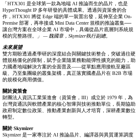
「HTX301 是全球第一款為地端 AI 推論而生的晶片，也是
HyperThought IP 多年研發的具體成果。透過與資策會的合
作，HTX301 將從 Edge 端的單一裝置出發，延伸至企業 On-
Premise 部署，再串接成 Mini Data Center 規模的推論叢集──
讓台灣方案在全球企業 AI 市場中，具備從晶片底層到系統規
模的完整路徑。
」 — 魏國章，Skymizer執行副總。
未來展望
雙方期盼透過產學研的深度結合與關鍵技術整合，突破過往硬
體規格僵化的限制，賦予企業隨業務動能彈性擴充的能力，助
力國產地端解決方案的全面普及——從單點應用接軌至廠區
級、乃至集團級的叢集架構，真正落實國產晶片在 B2B 市場
的規模化商用價值。
關於資策會
財團法人資訊工業策進會（資策會，III）成立於 1979 年，為
台灣資通訊與軟體產業的核心智庫與技術推動單位，長期協助
政府制定數位政策、推動產業創新與人才培育，深耕產業數位
轉型。
關於 Skymizer
Skymizer 是一家專注於 AI 推論晶片、編譯器與異質運算調度