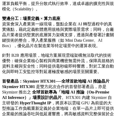
運算負載平衡，提升分散式執行效率，達成卓越的擴充性與規
模化（Scalability）。
雙邊分工：場景定義 × 算力底座
資策會深入產業第一線現場，盤點企業在 AI 轉型過程中的真
實痛點，藉此定義軟體應用規格與實際場景需求；同時，台廠
晶片業者提供堅實的底層算力架構支撐，透過與產發署計畫關
鍵技術的整合，導入產業服務（如 Mini Data Center、AI
Box），優化晶片在製造業等特定場景中的運算表現。
針對 B2B 應用場景，地端方案展現雲端架構無法取代的技術
優勢：確保企業核心製程與商業機密無需外流，保障高規格的
資料主權與安全性；同時提供毫秒級即時響應，對於工業自動
化與即時工安監控等對延遲極度敏感的場景至關重要。
首發產品：Skymizer HTX301──全球首款地端 AI 推論晶片
Skymizer HTX301
是雙方此次合作的首發部署產品，亦是
Skymizer 推出之
全球首款專為「地端 AI 推論（On-Premise
AI Inference）」場景設計的晶片
。HTX301 內建 Skymizer 自
主研發的
HyperThought IP
，將原本以雲端 GPU 為前提的大
型推論工作負載重新定義於企業地端：在單一晶片上即可提供
企業級的推論吞吐與低延遲響應，將高敏感資料完整保留於企