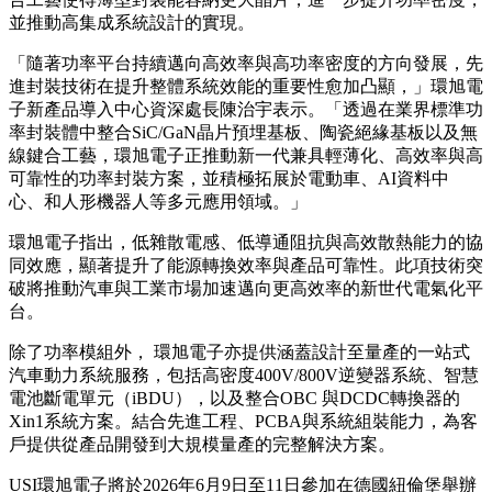
USI環旭電子功率模組－SiC晶片預埋基板
此創新設計為內絕緣功率分立器件帶來重大的技術突破，封裝
本體即具備卓越的電氣絕緣能力，並同時展現低雜散電感與極
低的導通阻抗的優勢。為回應市場對高效率、高散熱及高功率
密度的迫切需求，環旭電子的晶片預埋封裝技術相較於傳統封
裝方案，能顯著降低導通損耗、減少熱能累積，並強化長期運
作的可靠性。透過內部整合陶瓷基板，封裝體即可提供穩定的
電氣絕緣效果，無需依賴外部絕緣材料；同時，創新的無線鍵
合工藝使得薄型封裝能容納更大晶片，進一步提升功率密度，
並推動高集成系統設計的實現。
「隨著功率平台持續邁向高效率與高功率密度的方向發展，先
進封裝技術在提升整體系統效能的重要性愈加凸顯，」環旭電
子新產品導入中心資深處長陳治宇表示。「透過在業界標準功
率封裝體中整合SiC/GaN晶片預埋基板、陶瓷絕緣基板以及無
線鍵合工藝，環旭電子正推動新一代兼具輕薄化、高效率與高
可靠性的功率封裝方案，並積極拓展於電動車、AI資料中
心、和人形機器人等多元應用領域。」
環旭電子指出，低雜散電感、低導通阻抗與高效散熱能力的協