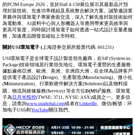
同效應，顯著提升了能源轉換效率與產品可靠性。此項技術突
破
將推動
汽車與工業市場加速邁向更高效率的新世代電氣化平
台。
除了功率模組外， 環旭電子亦提供涵蓋設計至量產的一站式
汽車動力系統服務，包括高密度400V/800V逆變器系統、智慧
電池斷電單元（iBDU），以及整合OBC 與DCDC轉換器的
Xin1系統方案。結合先進工程、PCBA與系統組裝能力，為客
戶提供從產品開發到大規模量產的完整解決方案。
USI環旭電子將於2026年6月9日至11日參加在德國紐倫堡舉辦
的PCIM Europe 2026，並於Hall 4-158展位展示其最新晶片預
埋封裝技術、先進功率模組及系統整合解決方案。誠摯邀請業
界夥伴與環旭電子專家會面交流，深入了解先進封裝技術如何
為電動車、AI資料中心與人形機器人等應用帶來更高效率與
更高可靠度，同時探討環旭電子如何透過一站式設計至量產服
務，加速產品開發並縮短上市時程。
關於
USI
環旭電子
(
上海證券交易所股票代碼: 601231)
USI環旭電子是全球電子設計製造領先廠商，在SiP (System-in-
Package)技術領域居行業領先地位。環旭電子運營的生產服務