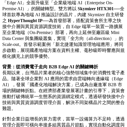
「Edge AI」全面升級至「企業級地端 AI（Enterprise On-
Premise AI）」的關鍵轉型。雙方將以
Skymizer HTX301
──全
球首款專為地端 AI 推論設計的晶片，內建 Skymizer 自主研發
之
HyperThought IP
──為首發部署，搭配資策會所主導之快
接中介層與異質資源調度技術，自 Edge 端單一裝置一路擴展
至企業地端（On-Premise）部署，再向上延伸至廠區級 Mini
Data Center 與集團級叢集，實現「全方向（all-direction）」的
Scale-out。首發示範案例「新北捷運知識管理地端應用」將同
步啟動，展現國產地端方案在資料主權、毫秒級即時響應與規
模化擴充上的競爭優勢。
背景：從消費電子走向 B2B Edge AI 的關鍵轉折
長期以來，台灣晶片業者的核心強勢領域集中於消費性電子產
品。隨著全球企業對 AI 應用的需求由雲端轉向邊緣端（Edge
AI），發展「國產化地端解決方案」已成為台廠進軍 B2B 市
場的關鍵轉折點。在經濟部產業發展署計畫的引導下，資策會
推動打破傳統單一生態系的資源綁定模式，透過研發快接中介
技術與異質資源調度管理介面，解決不同架構晶片之間的整合
難題。
針對企業日益增長的算力需求，當單一設備算力不足時，透過
管理介面即可橫向串接多組異質晶片節點，實現自動化調度與