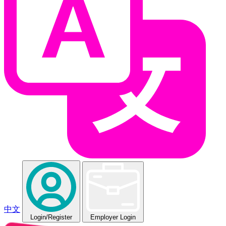
中文
Login
/Register
Employer Login