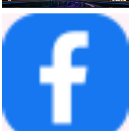
據點遍佈亞洲、歐洲、美洲、非洲四大洲，在全球為品牌客戶
提供電子產品設計(
D
esign)、生產製造(
M
anufacturing)、微小化
(
M
iniaturization)、行業軟硬件解決方案(
S
olutions)以及物料採
2
購、物流與維修服務(
S
ervices) 等全方位
D(MS)
服務。環旭電
子為
日月光投控
(TWSE: 3711, NYSE: ASX)成員之一。更多信
息，請查詢
www.usiglobal.com
或者在
LinkedIn
、微信(帳號：环
旭电子USI)和
YouTube
關注我們。