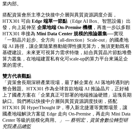
業內部。
搭配資策會所主導之快接中介層與異質資源調度介面，
HTX301 可由
Edge 端單一節點
（Edge AI Box、智慧設備）出
發，向上延伸至
企業地端 On-Premise 機櫃
，再進一步以多顆
HTX301 串接為
Mini Data Center 規模的推論叢集
──實現
「一顆晶片起步、全方向（all-direction）Scale-out」的國產地
端 AI 路徑，讓企業隨業務動能彈性擴充算力，無須更動既有
基礎建設。未來更可視算力需求特徵，結合異質晶片節點堆疊
算力叢集，在地端建置私有化可scale-up的算力平台來滿足企
業的需求。
雙方代表觀點
「資策會長期深耕產業現場，最了解企業在 AI 落地時遇到的
整合難題。HTX301 作為全球首款地端 AI 推論晶片，正好補
上了國產方案在「企業真正可部署的地端推論硬體」這塊長期
缺口。我們將以快接中介層與異質資源調度技術，搭配
HTX301 與 HyperThought IP，導入新北捷運等實際場景，讓
國產地端解決方案從 Edge 走向 On-Premise，再走向 Mini Data
Center 等級的規模化商用。
」 — 蔡明宏，資策會數位轉型研
究院產品總監