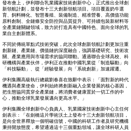
發布會上，伊利聯合乳業國家技術創新中心，正式推出全球創
新領航計劃，並發布十三大創新領航項目。項目覆蓋奶牛選
育、飼料轉化、智慧養殖、裝備制造、精准營養、高價值功能
原料創制、全鏈條安全防控與品質提升、可持續包裝新材料等
全產業鏈關鍵領域，致力於打造具有中國特色、面向全球的乳
業自主創新體系。
不同於傳統單點式技術突破，此次全球創新領航計劃更加注重
創新鏈、產業鏈、價值鏈的深度融合，強調基礎研究、技術攻
關、產業應用與市場需求的協同聯動。通過聯合全球高校、科
研機構與產業伙伴，伊利正在推動中國乳業從「制造驅動」向
「科技驅動」、從「經驗發展」向「系統創新」加速躍遷。
伊利集團高級執行總裁劉春喜在致辭中表示：「面對新的時代
機遇與產業使命，伊利始終將創新融入企業發展的核心基因，
把生態協同貫穿全產業鏈，將消費者健康置於一切工作的中
心，推動全球乳業發展邁向更高水平。」
伊利集團全球創新中心負責人、乳業國家技術創新中心主任何
劍表示：「在劍橋這片學術沃土上發布十三大創新領航項目，
是向全世界釋放一個明確信號，中國的科研工作者及研究機構
秉持開放態度，希望通過這十三個重點領域，讓全球科研人員