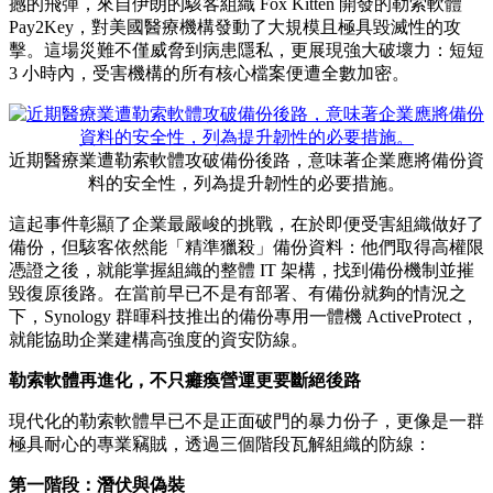
撼的飛彈，來自伊朗的駭客組織 Fox Kitten 開發的勒索軟體
Pay2Key，對美國醫療機構發動了大規模且極具毀滅性的攻
擊。這場災難不僅威脅到病患隱私，更展現強大破壞力：短短
3 小時內，受害機構的所有核心檔案便遭全數加密。
近期醫療業遭勒索軟體攻破備份後路，意味著企業應將備份資
料的安全性，列為提升韌性的必要措施。
這起事件彰顯了企業最嚴峻的挑戰，在於即便受害組織做好了
備份，但駭客依然能「精準獵殺」備份資料：他們取得高權限
憑證之後，就能掌握組織的整體 IT 架構，找到備份機制並摧
毀復原後路。在當前早已不是有部署、有備份就夠的情況之
下，Synology 群暉科技推出的備份專用一體機 ActiveProtect，
就能協助企業建構高強度的資安防線。
勒索軟體再進化，不只癱瘓營運更要斷絕後路
現代化的勒索軟體早已不是正面破門的暴力份子，更像是一群
極具耐心的專業竊賊，透過三個階段瓦解組織的防線：
第一階段：潛伏與偽裝