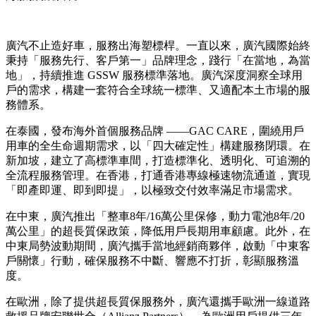
廣汽不止造好車，服務出海塑標桿。一直以來，廣汽國際始終
秉持「服務先行、客戶第一」品牌理念，踐行「在當地，為當
地」，持續推進 GSSW 服務標準落地。廣汽深度洞察全球用
戶的需求，構建一套符合全球統一標準、又適配本土市場的服
務體系。
在泰國，發布海外首個服務品牌 ——GAC CARE，圍繞用戶
用車的全生命週期需求，以「四大確定性」構建服務閉環。在
新加坡，建立了高標準車間，打造標準化、透明化、可追溯的
全流程服務管理。在香港，打通香港專線極速物流通道，實現
「即產即運、即到即提」，以極致交付效率滿足市場需求。
在中東，廣汽推出「整車8年/16萬公里保修，動力電池8年/20
萬公里」的超長質保政策，降低用戶長期用車顧慮。此外，在
中東局勢波動期間，廣汽攜手當地經銷商夥伴，啟動「中東客
戶關懷」行動，確保服務不中斷、響應不打折，彰顯服務溫
度。
在歐洲，除了提供超長質保服務外，廣汽還攜手歐洲一線道路