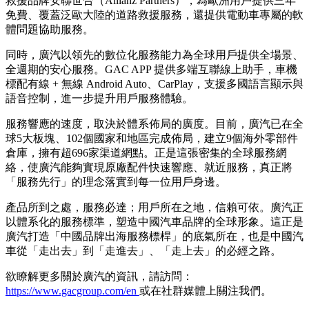
救援品牌安聯世合（Allianz Partners），為歐洲用戶提供三年
免費、覆蓋泛歐大陸的道路救援服務，還提供電動車專屬的軟
體問題協助服務。
同時，廣汽以領先的數位化服務能力為全球用戶提供全場景、
全週期的安心服務。GAC APP 提供多端互聯線上助手，車機
標配有線 + 無線 Android Auto、CarPlay，支援多國語言顯示與
語音控制，進一步提升用戶服務體驗。
服務響應的速度，取決於體系佈局的廣度。目前，廣汽已在全
球5大板塊、102個國家和地區完成佈局，建立9個海外零部件
倉庫，擁有超696家渠道網點。正是這張密集的全球服務網
絡，使廣汽能夠實現原廠配件快速響應、就近服務，真正將
「服務先行」的理念落實到每一位用戶身邊。
產品所到之處，服務必達；用戶所在之地，信賴可依。廣汽正
以體系化的服務標準，塑造中國汽車品牌的全球形象。這正是
廣汽打造「中國品牌出海服務標桿」的底氣所在，也是中國汽
車從「走出去」到「走進去」、「走上去」的必經之路。
欲瞭解更多關於廣汽的資訊，請訪問：
https://www.gacgroup.com/en
或在社群媒體上關注我們。