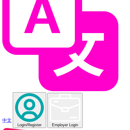
中文
Login
/Register
Employer Login