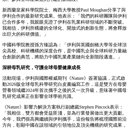
新西蘭皇家科學院院士、梅西大學教授Paul Moughan分享了與
伊利合作的最新研究成果。他表示：「我們的科研團隊與伊利
已合作多年，我親眼見證了伊利在乳業科研領域的不斷突破。
我相信，伊利所構建的全球化、開放式的創新生態，將會釋放
出巨大的科研價值。」
中國科學院教授孫方臻認為：「伊利與英國劍橋大學等全球頂
尖高校、科研機構的深度合作，是中國乳企與全球科研力量融
合創新的典范，將助力中國乳業產業鏈向全新階段邁進。」
深耕母乳研究，守護全球母嬰健康成長
活動現場，伊利與國際權威期刊《Nature》簽署協議，正式啟
動2026版全球母乳科學研究白皮書編寫工作，這是雙方在母嬰
營養領域繼2024年首次攜手之後的又一次升級，意味著中國母
乳研究成果正在影響全球學術共識。
《Nature》影響力解決方案執行副總裁Stephen Pincock表示：
「我相信，雙方都會受益匪淺，並為行業發展做出更大貢獻。
今年，我們很高興繼續與伊利攜手，這份報告將梳理國際前沿
方向，彰顯中國在該領域的引領地位及頂尖機構的研究成果，