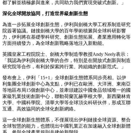
都了解並積極參與進來，共同助力我們實現突破式創新。」
深化全球開放協同，打造世界級創新生態
為進一步拓展全球創新生態，伊利與劍橋大學工程系制造研究
院簽署協議。鏈接劍橋大學的百年學術積澱與全球科研影響
力，伊利將在基礎學科研究、創新生態拓展、產業應用轉化等
方面持續發力，為全球創新戰略落地注入新動能。
英國皇家工程院院士、劍橋大學制造學教授Andy Neely表示：
「我認為伊利與劍橋大學的合作，特別是在開放式創新與制造
研究院等合作，有利於探索跨行業、跨組織的創新范式。」
發布會上，伊利「15+1」全球創新生態體系同步亮相。以伊
利集團全球創新中心為支點，伊利已在歐洲、大洋洲、東南亞
等地區布局15個創新中心，並牽頭建設中國食品領域唯一的國
家級乳業技術創新中心，聯動荷蘭瓦赫寧根大學、新西蘭林肯
大學、中國科學院、清華大學等全球頂尖科研伙伴，形成互聯
互通、高效協同的全球化創新網絡。
這一全球創新生態體系，不僅展現出伊利鏈接全球資源、整合
全球智慧的能力，也體現出中國乳業正在加速融入全球創新體
系、參與全球產業規則共建的新階段。