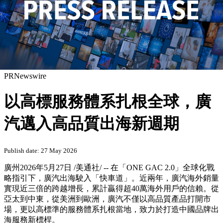
PRNewswire
以高標服務體系扎根全球，廣
汽邁入高品質出海新週期
Publish date: 27 May 2026
廣州
2026年5月27日
/美通社/ -- 在「ONE GAC 2.0」全球化戰
略指引下，廣汽出海駛入「快車道」。近兩年，廣汽海外銷量
實現近三倍的跨越增長，累計贏得超40萬海外用戶的信賴。從
亞太到中東，從美洲到歐洲，廣汽不僅以高品質產品打開市
場，更以高標準的服務體系扎根當地，致力於打造中國品牌出
海服務新標桿。