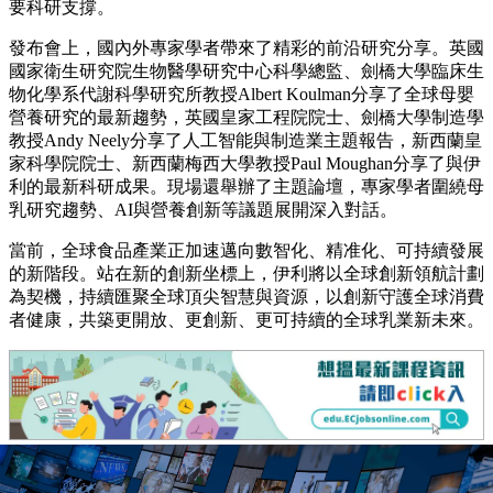
要科研支撐。
發布會上，國內外專家學者帶來了精彩的前沿研究分享。英國
國家衛生研究院生物醫學研究中心科學總監、劍橋大學臨床生
物化學系代謝科學研究所教授Albert Koulman分享了全球母嬰
營養研究的最新趨勢，英國皇家工程院院士、劍橋大學制造學
教授Andy Neely分享了人工智能與制造業主題報告，新西蘭皇
家科學院院士、新西蘭梅西大學教授Paul Moughan分享了與伊
利的最新科研成果。現場還舉辦了主題論壇，專家學者圍繞母
乳研究趨勢、AI與營養創新等議題展開深入對話。
當前，全球食品產業正加速邁向數智化、精准化、可持續發展
的新階段。站在新的創新坐標上，伊利將以全球創新領航計劃
為契機，持續匯聚全球頂尖智慧與資源，以創新守護全球消費
者健康，共築更開放、更創新、更可持續的全球乳業新未來。