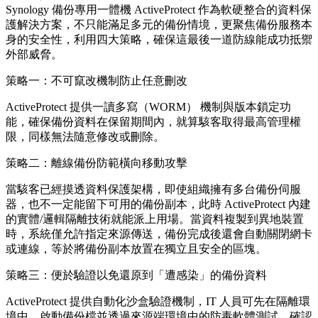
Synology 備份專用一體機 ActiveProtect 作為軟硬整合的資料保
護解決方案，不只能滿足多元的備份情境，更聚焦備份服務本
身的安全性，利用四大策略，確保這最後一道防線能成功抵禦
外部威脅。
策略一：不可竄改機制防止任意刪改
ActiveProtect 提供一讀多寫（WORM） 機制與版本鎖定功
能，確保備份資料在保留期間內，就算駭客取得最高管理權
限，同樣無法隨意修改或刪除。
策略二：離線備份防範橫向移動攻擊
當駭客已經摸透資料保護架構，即使組織擁有多台備份伺服
器，也不一定能留下可用的備份副本，此時 ActiveProtect 內建
的實體/邏輯隔離技術就能派上用場。當資料複製到異地裝置
時，系統僅允許指定來源傳送，備份完成後還會自動關閉網卡
或連線，等於將備份副本放置在獨立且安全的區塊。
策略三：便於驗證以免還原到「遭感染」的備份資料
ActiveProtect 提供自動化沙盒驗證機制，IT 人員可先在隔離環
境中，啟動備份檔並透過來源端環境中的防毒軟體測試，確認