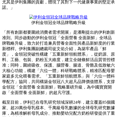
尤其是伊利集團的貢獻，體現了其對下一代健康事業的堅定承
諾。」
伊利金領冠全球品牌戰略升級
「所有創新都要圍繞消費者需求開展」是潘剛提出的伊利創新
准則。同步啟動的伊利金領冠「全面營養 全面新鮮」全球品
牌戰略升級，致力於打造兼具營養全面性與產品新鮮度的行業
新標桿。伊利集團副總裁司徒文佑介紹，為築牢產品「鮮
度」，金領冠突破性構建「五重新鮮領航體系」，從奶源、原
料、工藝、包裝、奶粉五大維度，建立全鏈條鮮活品質管控標
准；同時，圍繞吸收、保護、腦營養、腸道、骨骼及低致敏六
大核心功能，構建「六位一體」科研戰略體系，精准匹配母嬰
家庭多元化喂養需求。「五重新鮮領航體系」與「六位一體科
學配方」協同，共同構築金領冠八大超凡品牌價值體系，支撐
金領冠「全面營養 全面新鮮」戰略重磅升級，為中國寶寶開
啟「全面營養 全面新鮮」的超凡守護。
截至目前，伊利已在母乳研究領域深耕24年，建立覆蓋85個國
家、超20萬份母乳樣本、千萬級母乳數據的全球母乳研究數據
庫，為精准解析母乳成分、推動嬰幼兒配方奶粉研發提供了重