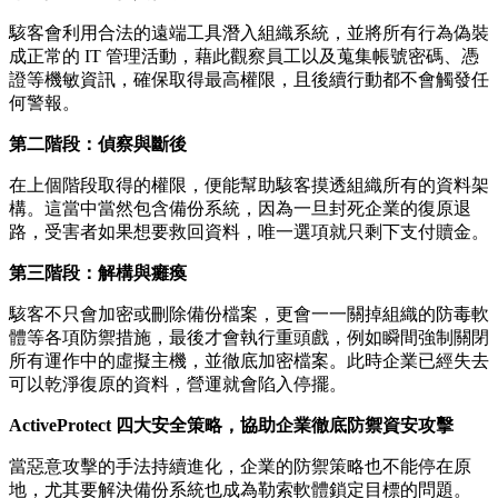
駭客會利用合法的遠端工具潛入組織系統，並將所有行為偽裝
成正常的 IT 管理活動，藉此觀察員工以及蒐集帳號密碼、憑
證等機敏資訊，確保取得最高權限，且後續行動都不會觸發任
何警報。
第二階段：偵察與斷後
在上個階段取得的權限，便能幫助駭客摸透組織所有的資料架
構。這當中當然包含備份系統，因為一旦封死企業的復原退
路，受害者如果想要救回資料，唯一選項就只剩下支付贖金。
第三階段：解構與癱瘓
駭客不只會加密或刪除備份檔案，更會一一關掉組織的防毒軟
體等各項防禦措施，最後才會執行重頭戲，例如瞬間強制關閉
所有運作中的虛擬主機，並徹底加密檔案。此時企業已經失去
可以乾淨復原的資料，營運就會陷入停擺。
ActiveProtect 四大安全策略，協助企業徹底防禦資安攻擊
當惡意攻擊的手法持續進化，企業的防禦策略也不能停在原
地，尤其要解決備份系統也成為勒索軟體鎖定目標的問題。