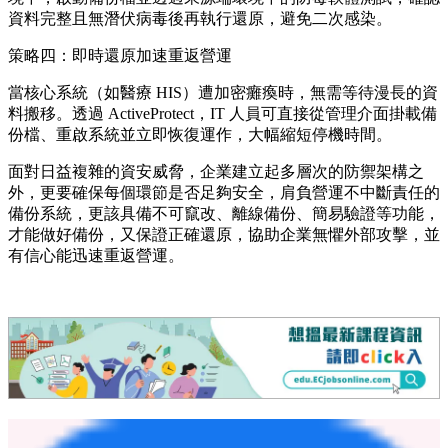
資料完整且無潛伏病毒後再執行還原，避免二次感染。
策略四：即時還原加速重返營運
當核心系統（如醫療 HIS）遭加密癱瘓時，無需等待漫長的資
料搬移。透過 ActiveProtect，IT 人員可直接從管理介面掛載備
份檔、重啟系統並立即恢復運作，大幅縮短停機時間。
面對日益複雜的資安威脅，企業建立起多層次的防禦架構之
外，更要確保每個環節是否足夠安全，肩負營運不中斷責任的
備份系統，更該具備不可竄改、離線備份、簡易驗證等功能，
才能做好備份，又保證正確還原，協助企業無懼外部攻擊，並
有信心能迅速重返營運。