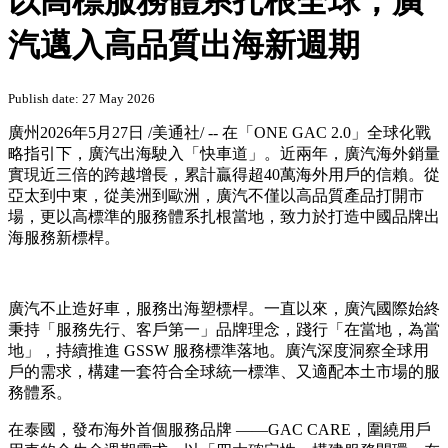
以高標服務體系扎根全球，廣
汽邁入高品質出海新週期
Publish date: 27 May 2026
廣州
2026年5月27日
/美通社/ -- 在「ONE GAC 2.0」全球化戰
略指引下，廣汽出海駛入「快車道」。近兩年，廣汽海外銷量
實現近三倍的跨越增長，累計贏得超40萬海外用戶的信賴。從
亞太到中東，從美洲到歐洲，廣汽不僅以高品質產品打開市
場，更以高標準的服務體系扎根當地，致力於打造中國品牌出
海服務新標桿。
廣汽不止造好車，服務出海塑標桿。一直以來，廣汽國際始終
秉持「服務先行、客戶第一」品牌理念，踐行「在當地，為當
地」，持續推進 GSSW 服務標準落地。廣汽深度洞察全球用
戶的需求，構建一套符合全球統一標準、又適配本土市場的服
務體系。
在泰國，發布海外首個服務品牌 ——GAC CARE，圍繞用戶