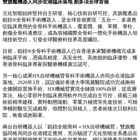
雙旗艦機器人同步在港臨床落地 創多項全球首個
元化智能始終堅持自主研發、核心技術自研可控。其旗艦產品
錕鋙®全骨科手術機器人，是全球首個實現「五合一」多適應
症臨床應用的全骨科手術機器人，覆蓋髖、膝、單髁、脊柱、
創傷全骨科適應症，成為填補國際全骨科一體化手術機器人領
域技術空白，引發全球醫療科技界高度矚目。
目前，錕鋙®全骨科手術機器人已在香港多家醫療機構完成多
例臨床手術，憑藉高精度、高安全性、高效能的臨床優勢，獲
香港骨科臨床專家與醫療機構廣泛認可。
另一核心成果HX自研機械臂骨科手術機器人亦同步在港臨床
落地。2026年3月，該設備於香港大學瑪麗醫院成功完成兩例
全膝關節置換手術。HX機械臂實現全鏈路100%自研，從底層
算法、核心零部件到臨床應用軟件均完成自主可控，搭載三維
術前精準建模、實時動態隨動、零重力補償等先進技術，可精
準輔助醫生完成截骨、假體對位與植入，患者術後次日順利出
院，恢復成效顯著。
兩台自研機器人以「錕鋙全能骨科＋HX自研機械臂」雙旗艦
協同格局同步在港穩定應用，充分驗證了元化智能全系產品在
香港嚴苛醫療體系下的安全性與專業性，標誌著國產高端醫療