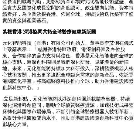
金賽道的戰略判斷，更彰顯資本市場對元化智能技術壁壘、產
品實力及國際化成長空間的高度認可。政企雙向賦能、資本持
續看好，為企業紮根香港、佈局全球、持續技術迭代築牢了堅
實的資金與產業基石。
紮根香港 深港協同共拓全球醫療健康新版圖
元化智能科技（香港）有限公司創始人、董事長李艾俐在儀式
上致辭表示： 「感謝香港特區政府、港深創科園及各位股
東、合作夥伴的鼎力支持與信任。香港是元化智能走向全球的
核心支點，港深創科園則是我們深化研發、賦能產業的新陣
地。未來，元化智能將持續加大科研投入，深耕醫療機器人核
心技術攻關，推出更多適配全球臨床需求的創新產品，依託香
港國際化平臺，將高端醫療科技推向全球，助力香港建設國際
創新科技中心。」
立足新起點，元化智能將以港深創科園新載體為契機，持續
深化深港科創協同，聯動全球優質醫療資源，加速技術成果臨
床轉化與國際市場佈局，不斷引領全球醫療機器人技術革新，
為提升全球醫療健康水平、推動香港建設國際創新科技中心貢
獻核心力量。