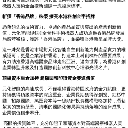
機器人技術全面接軌國際一流臨床標準。
斬獲「香港品牌」殊榮 擦亮本港科創金字招牌
憑藉領先的技術實力、卓越的產品品質與突出的產業創新價
值，元化智能錕鋙®全骨科手術機器人成功通過香港品牌發展
局嚴苛審核，獲評「香港品牌」，並榮獲香港新星品牌大獎。
這一殊榮是香港市場對元化智能自主創新能力與產品實力的權
威認可，更是企業深耕香港、打造本土科創標杆的重要成果，
有力助推香港高端醫療品牌走出亞洲、邁向世界，為香港科創
產業轉型升級及打造國際創新科技中心增添亮眼名片。
頂級資本重倉加持 超額回報印證黃金賽道價值
元化智能的高速成長，不僅獲得香港特區政府的全力賦能，更
持續獲得頂級資本的深度重倉。企業長期獲得深創投、紅杉中
國、招銀國際、萬匯資本等一線頭部投資機構戰略加持，憑藉
紮實的技術壁壘、清晰的國際化佈局與持續落地的臨床成果，
企業價值穩步攀升。
亮眼的投資陣容，充分印證了頭部資本對高端醫療機器人黃