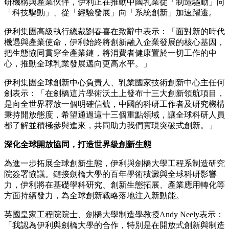
研機構與產業伙伴，伊利正在推動中國乳業從「制造驅動」向
「科技驅動」、從「經驗發展」向「系統創新」加速躍遷。
伊利集團高級執行總裁劉春喜在致辭中表示：「面對新的時代
機遇與產業使命，伊利始終將創新融入企業發展的核心基因，
把生態協同貫穿全產業鏈，將消費者健康置於一切工作的中
心，推動全球乳業發展邁向更高水平。」
伊利集團全球創新中心負責人、乳業國家技術創新中心主任何
劍表示：「在劍橋這片學術沃土上發布十三大創新領航項目，
是向全世界釋放一個明確信號，中國的科研工作者及研究機構
秉持開放態度，希望通過這十三個重點領域，讓全球科研人員
都了解並積極參與進來，共同助力我們實現突破式創新。」
深化全球開放協同，打造世界級創新生態
為進一步拓展全球創新生態，伊利與劍橋大學工程系制造研究
院簽署協議。鏈接劍橋大學的百年學術積澱與全球科研影響
力，伊利將在基礎學科研究、創新生態拓展、產業應用轉化等
方面持續發力，為全球創新戰略落地注入新動能。
英國皇家工程院院士、劍橋大學制造學教授Andy Neely表示：
「我認為伊利與劍橋大學的合作，特別是在開放式創新與制造