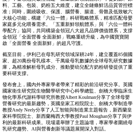
料、工藝、包裝、奶粉五大維度，建立全鏈條鮮活品質管控標
准；同時，圍繞吸收、保護、腦營養、腸道、骨骼及低致敏六
大核心功能，構建「六位一體」科研戰略體系，精准匹配母嬰
家庭多元化喂養需求。「五重新鮮領航體系」與「六位一體科
學配方」協同，共同構築金領冠八大超凡品牌價值體系，支撐
金領冠「全面營養 全面新鮮」戰略重磅升級，為中國寶寶開
啟「全面營養 全面新鮮」的超凡守護。
截至目前，伊利已在母乳研究領域深耕24年，建立覆蓋85個國
家、超20萬份母乳樣本、千萬級母乳數據的全球母乳研究數據
庫，為精准解析母乳成分、推動嬰幼兒配方奶粉研發提供了重
要科研支撐。
發布會上，國內外專家學者帶來了精彩的前沿研究分享。英國
國家衛生研究院生物醫學研究中心科學總監、劍橋大學臨床生
物化學系代謝科學研究所教授Albert Koulman分享了全球母嬰
營養研究的最新趨勢，英國皇家工程院院士、劍橋大學制造學
教授Andy Neely分享了人工智能與制造業主題報告，新西蘭皇
家科學院院士、新西蘭梅西大學教授Paul Moughan分享了與伊
利的最新科研成果。現場還舉辦了主題論壇，專家學者圍繞母
乳研究趨勢、AI與營養創新等議題展開深入對話。