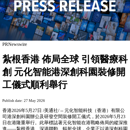
PRNewswire
紮根香港 佈局全球 引領醫療科
創 元化智能港深創科園裝修開
工儀式順利舉行
Publish date: 27 May 2026
香港
2026年5月27日
/美通社/ -- 元化智能科技（香港）有限公
司港深創科園辦公及研發空間裝修開工儀式，於2026年5月23
日在港隆重舉行。此舉標誌著元化智能在港戰略佈局的縱深推
進——紮根香港、深港聯動、輻射全球，企業正以港深創科園