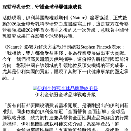
深耕母乳研究，守護全球母嬰健康成長
活動現場，伊利與國際權威期刊《Nature》簽署協議，正式啟
動2026版全球母乳科學研究白皮書編寫工作，這是雙方在母嬰
營養領域繼2024年首次攜手之後的又一次升級，意味著中國母
乳研究成果正在影響全球學術共識。
《Nature》影響力解決方案執行副總裁Stephen Pincock表示：
「我相信，雙方都會受益匪淺，並為行業發展做出更大貢獻。
今年，我們很高興繼續與伊利攜手，這份報告將梳理國際前沿
方向，彰顯中國在該領域的引領地位及頂尖機構的研究成果，
尤其是伊利集團的貢獻，體現了其對下一代健康事業的堅定承
諾。」
伊利金領冠全球品牌戰略升級
「所有創新都要圍繞消費者需求開展」是潘剛提出的伊利創新
准則。同步啟動的伊利金領冠「全面營養 全面新鮮」全球品
牌戰略升級，致力於打造兼具營養全面性與產品新鮮度的行業
新標桿。伊利集團副總裁司徒文佑介紹，為築牢產品「鮮
度」，金領冠突破性構建「五重新鮮領航體系」，從奶源、原