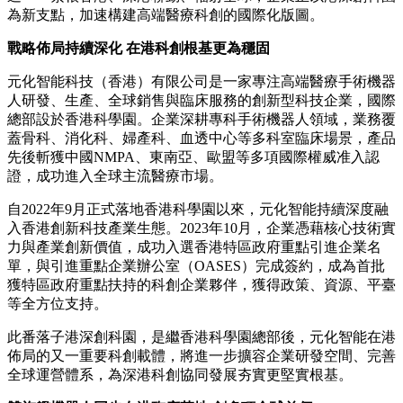
為新支點，加速構建高端醫療科創的國際化版圖。
戰略佈局持續深化 在港科創根基更為穩固
元化智能科技（香港）有限公司是一家專注高端醫療手術機器
人研發、生產、全球銷售與臨床服務的創新型科技企業，國際
總部設於香港科學園。企業深耕專科手術機器人領域，業務覆
蓋骨科、消化科、婦產科、血透中心等多科室臨床場景，產品
先後斬獲中國NMPA、東南亞、歐盟等多項國際權威准入認
證，成功進入全球主流醫療市場。
自2022年9月正式落地香港科學園以來，元化智能持續深度融
入香港創新科技產業生態。2023年10月，企業憑藉核心技術實
力與產業創新價值，成功入選香港特區政府重點引進企業名
單，與引進重點企業辦公室（OASES）完成簽約，成為首批
獲特區政府重點扶持的科創企業夥伴，獲得政策、資源、平臺
等全方位支持。
此番落子港深創科園，是繼香港科學園總部後，元化智能在港
佈局的又一重要科創載體，將進一步擴容企業研發空間、完善
全球運營體系，為深港科創協同發展夯實更堅實根基。