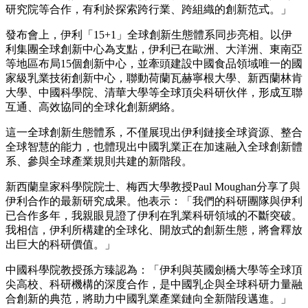
研究院等合作，有利於探索跨行業、跨組織的創新范式。」
發布會上，伊利「15+1」全球創新生態體系同步亮相。以伊
利集團全球創新中心為支點，伊利已在歐洲、大洋洲、東南亞
等地區布局15個創新中心，並牽頭建設中國食品領域唯一的國
家級乳業技術創新中心，聯動荷蘭瓦赫寧根大學、新西蘭林肯
大學、中國科學院、清華大學等全球頂尖科研伙伴，形成互聯
互通、高效協同的全球化創新網絡。
這一全球創新生態體系，不僅展現出伊利鏈接全球資源、整合
全球智慧的能力，也體現出中國乳業正在加速融入全球創新體
系、參與全球產業規則共建的新階段。
新西蘭皇家科學院院士、梅西大學教授Paul Moughan分享了與
伊利合作的最新研究成果。他表示：「我們的科研團隊與伊利
已合作多年，我親眼見證了伊利在乳業科研領域的不斷突破。
我相信，伊利所構建的全球化、開放式的創新生態，將會釋放
出巨大的科研價值。」
中國科學院教授孫方臻認為：「伊利與英國劍橋大學等全球頂
尖高校、科研機構的深度合作，是中國乳企與全球科研力量融
合創新的典范，將助力中國乳業產業鏈向全新階段邁進。」