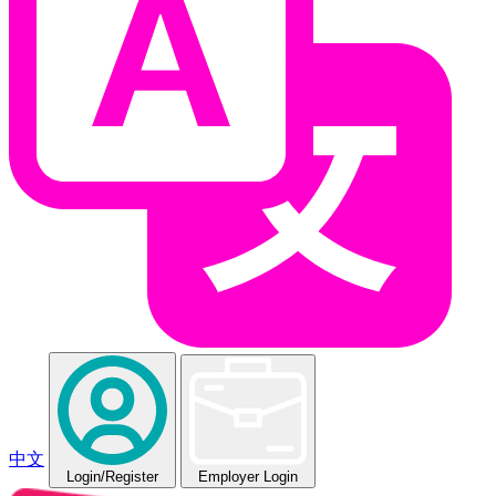
中文
Login
/Register
Employer Login