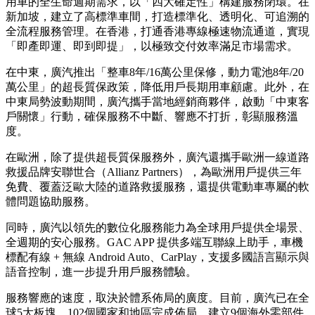
用車的全生命週期需求，以「四大確定性」構建服務閉環。在
新加坡，建立了高標準車間，打造標準化、透明化、可追溯的
全流程服務管理。在香港，打通香港專線極速物流通道，實現
「即產即運、即到即提」，以極致交付效率滿足市場需求。
在中東，廣汽推出「整車8年/16萬公里保修，動力電池8年/20
萬公里」的超長質保政策，降低用戶長期用車顧慮。此外，在
中東局勢波動期間，廣汽攜手當地經銷商夥伴，啟動「中東客
戶關懷」行動，確保服務不中斷、響應不打折，彰顯服務溫
度。
在歐洲，除了提供超長質保服務外，廣汽還攜手歐洲一線道路
救援品牌安聯世合（Allianz Partners），為歐洲用戶提供三年
免費、覆蓋泛歐大陸的道路救援服務，還提供電動車專屬的軟
體問題協助服務。
同時，廣汽以領先的數位化服務能力為全球用戶提供全場景、
全週期的安心服務。GAC APP 提供多端互聯線上助手，車機
標配有線 + 無線 Android Auto、CarPlay，支援多國語言顯示與
語音控制，進一步提升用戶服務體驗。
服務響應的速度，取決於體系佈局的廣度。目前，廣汽已在全
球5大板塊、102個國家和地區完成佈局，建立9個海外零部件