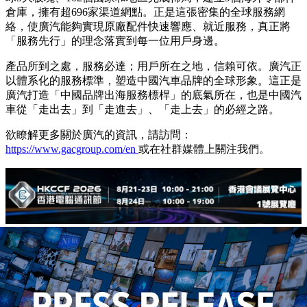
倉庫，擁有超696家渠道網點。正是這張密集的全球服務網
絡，使廣汽能夠實現原廠配件快速響應、就近服務，真正將
「服務先行」的理念落實到每一位用戶身邊。
產品所到之處，服務必達；用戶所在之地，信賴可依。廣汽正
以體系化的服務標準，塑造中國汽車品牌的全球形象。這正是
廣汽打造「中國品牌出海服務標桿」的底氣所在，也是中國汽
車從「走出去」到「走進去」、「走上去」的必經之路。
欲瞭解更多關於廣汽的資訊，請訪問：
https://www.gacgroup.com/en
或在社群媒體上關注我們。