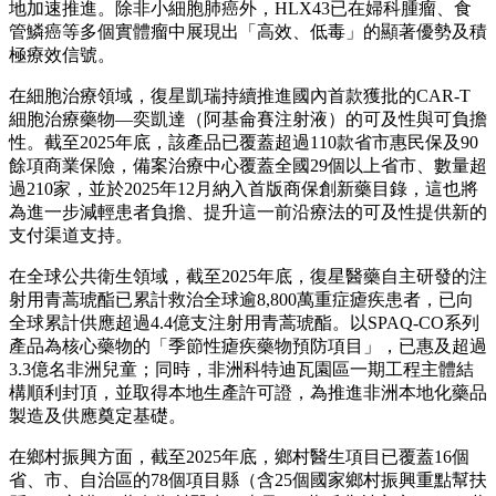
地加速推進。除非小細胞肺癌外，HLX43已在婦科腫瘤、食
管鱗癌等多個實體瘤中展現出「高效、低毒」的顯著優勢及積
極療效信號。
在細胞治療領域，復星凱瑞持續推進國內首款獲批的CAR-T
細胞治療藥物—奕凱達（阿基侖賽注射液）的可及性與可負擔
性。截至2025年底，該產品已覆蓋超過110款省市惠民保及90
餘項商業保險，備案治療中心覆蓋全國29個以上省市、數量超
過210家，並於2025年12月納入首版商保創新藥目錄，這也將
為進一步減輕患者負擔、提升這一前沿療法的可及性提供新的
支付渠道支持。
在全球公共衛生領域，截至2025年底，復星醫藥自主研發的注
射用青蒿琥酯已累計救治全球逾8,800萬重症瘧疾患者，已向
全球累計供應超過4.4億支注射用青蒿琥酯。以SPAQ-CO系列
產品為核心藥物的「季節性瘧疾藥物預防項目」，已惠及超過
3.3億名非洲兒童；同時，非洲科特迪瓦園區一期工程主體結
構順利封頂，並取得本地生產許可證，為推進非洲本地化藥品
製造及供應奠定基礎。
在鄉村振興方面，截至2025年底，鄉村醫生項目已覆蓋16個
省、市、自治區的78個項目縣（含25個國家鄉村振興重點幫扶