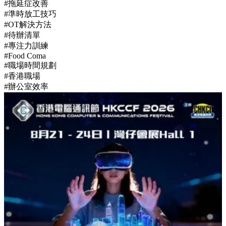
【職場禮儀攻略】識講多謝仲未夠！6個經常被忽略的辦公室
細節與社交禁忌
Hottest Tags
#OT原因
#工作永遠做唔完
#職場壞習慣
#拖延症改善
#準時放工技巧
#OT解決方法
#待辦清單
#專注力訓練
#Food Coma
#職場時間規劃
#香港職場