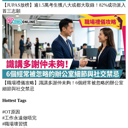
【團隊管理攻略】怎樣的上司練成怎樣的下屬！3大關鍵建立
高效團隊文化
【JUPAS放榜】逾1.5萬考生獲八大或都大取錄！82%成功派入
首三志願