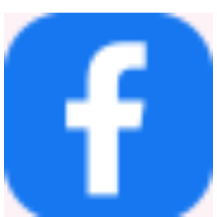
互掛等合作。依托新設立的澳門公司，易方達基金將更充分地
發揮區位優勢，進一步加強與葡語、西語地區的交流合作，持
續探索跨境業務創新，為資本市場高水平對外開放和粵港澳大
灣區實體經濟發展貢獻專業力量。
易方達基金是國內領先的綜合性資產管理公司，成立於2001
年，依托資本市場，通過專業化運作，為境內外各類投資者提
供綜合性資產管理解決方案。截至2026年4月底，易方達基金
資產管理規模超4.2萬億元，自2015年以來非貨幣公募基金管
理規模持續保持行業第一。