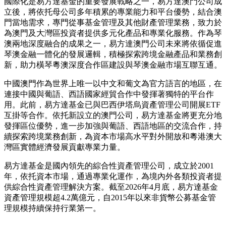
PRNewswire
易方達基金澳門公司獲批設立
Publish date: 27 May 2026
澳門
2026年5月27日
/美通社/ -- 近日，易方達投資基金管
理（澳門）股份有限公司獲許可設立，成為澳門《投資基
金法》生效後，第一家獲批的綜合性投資基金管理公司。
國際化是易方達基金的重要發展戰略之一，易方達澳門公司成
立後，將依托母公司多年積累的專業能力和平台優勢，結合澳
門當地需求，專門從事基金管理及其他財產管理業務，致力於
為澳門及大灣區投資者提供多元化產品和專業化服務。作為琴
澳兩地深度融合的成果之一，易方達澳門公司未來將依循促進
琴澳金融一體化的發展邏輯，積極探索跨境金融產品和業務創
新，助力橫琴粵澳深度合作區建設與琴澳金融市場互聯互通。
中國
澳門作為世界上唯一以中文和葡文為官方語言的地區，在
連接中國與葡語、西語國家經貿合作中發揮著獨特的平台作
用。此前，易方達基金已與巴西伊塔烏資產管理公司開展ETF