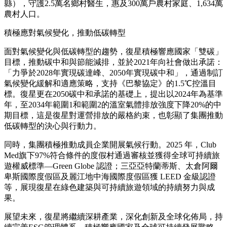
縣），守護2.5萬名鄉村醫生，惠及300萬戶農村家庭、1,634萬
農村人口。
積極應對氣候變化，推動低碳轉型
面對氣候變化與低碳轉型的趨勢，復星積極響應國家「雙碳」
目標，推動碳中和與節能減排，並於2021年向社會做出承諾：
「力爭於2028年實現碳達峰、2050年實現碳中和」，通過制訂
氣候變化緩解和適應策略，支持《巴黎協定》的1.5℃控溫目
標。復星更在2050碳中和承諾的基礎上，提出以2024年為基準
年，至2034年範圍1和範圍2的溫室氣體排放強度下降20%的中
期目標，這是復星對運營排放的嚴格約束，也彰顯了集團推動
低碳轉型的決心與行動力。
同時，集團積極推動成員企業開展氣候行動。2025 年，Club
Med旗下97%符合條件的度假村通過審核並獲得全球可持續旅
遊權威標準—Green Globe 認證；三亞亞特蘭蒂斯、太倉阿爾
卑斯國際度假區及麗江地中海國際度假區獲 LEED 金級認證
等，展現復星在綠色建築與可持續旅遊領域的持續努力與成
果。
展望未來，復星將繼續深耕產業，深化創新及全球化佈局，持