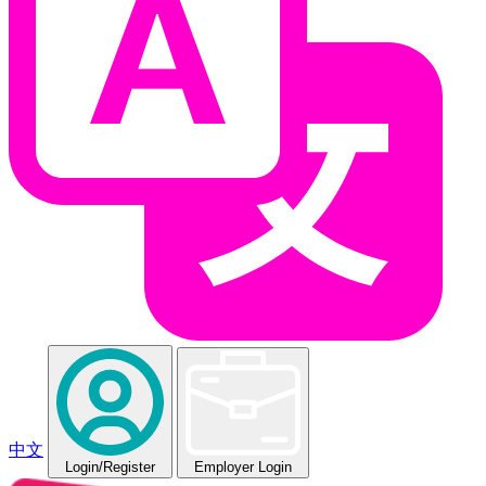
中文
Login
/Register
Employer Login