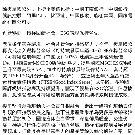
除復星國際外，上榜企業還包括：中國工商銀行、中國銀行、
騰訊控股、阿里巴巴、比亞迪、中國移動、聯想集團、國家電
網有限公司等。
創新驅動，積極回饋社會，ESG表現保持領先
憑借多年來在環境、社會及管治的持續努力，今年，復星國際
再次成功入選標普全球《可持續發展年鑑2026》並在標普全球
《可持續發展年鑑（中國版）2026》連續第三年名列最佳
1%。根據最新MSCI 5.0版評級模型，復星國際MSCI ESG評級
已升至最高級AAA；恒生可持續發展評級保持AA-；富時羅
素FTSE ESG評分升至4.2（滿分5），並連續五年入選富時羅
素社會責任指數（FTSE4Good Index Series）成份股。多項國
際評級與指數表現持續提升，體現了復星在ESG治理、信息披
露、風險管理及可持續發展實踐方面的長期積累與穩健成效。
復星堅持創新驅動與社會責任相融合，走出一條科創驅動責任
引領的可持續發展之路。旗下健康產業秉承為更多患者帶來治
癒希望的初心，圍繞臨床空白需求，深度佈局腫瘤、免疫炎
症、神經退行性疾病等核心治療領域，積極拓展慢病及罕見病
等領域，打造具有長期競爭力的產品管線與綜合解決方案。同