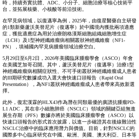
時，持續夯實抗體、ADC、小分子、細胞治療等核心技術平
台，並拓展核藥、小核酸等前沿技術。
在罕見病領域，以復邁寧為例，2025年，由復星醫藥自主研發
的1類新藥蘆沃美替尼片（復邁寧）於中國境內獲批兩項適應
症，獲批適應症為用於治療朗格漢斯細胞組織細胞增生症
（LCH）及1型神經纖維瘤病相關叢狀神經纖維瘤（NF1-
PN），填補國內罕見病腫瘤領域治療空白。
5月29日至6月2日，2026年美國臨床腫瘤學會（ASCO）年會
在美國芝加哥召開。其中，蘆沃美替尼片（復邁寧）治療1型
神經纖維瘤病相關症狀性、不可手術叢狀神經纖維瘤成人患者
的III期研究數據成功入選大會快速口頭報告（Rapid Oral
Presentation），為NF1叢狀神經纖維瘤成人患者帶來高效新選
擇。
此外，復宏漢霖的HLX43作為潛在同類最優的廣譜抗腫瘤PD-
L1 ADC，其在非小細胞肺癌（NSCLC）領域的關鍵亞組無進
展生存期（PFS）數據亦將於美國臨床腫瘤學會（ASCO）以
快速口頭報告的形式首次披露，以進一步確證其在後線難治性
NSCLC治療中的臨床應用潛力與價值。目前，針對NSCLC的
國際多中心臨床研究在中國、歐洲、美國、澳大利亞、日本等