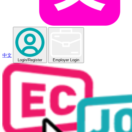
中文
Login
/Register
Employer Login