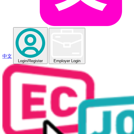
中文
Login
/Register
Employer Login