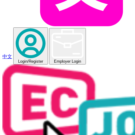
中文
Login
/Register
Employer Login