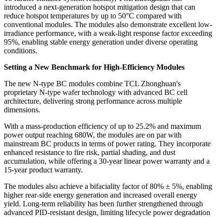
and decades of research and manufacturing expertise.
The newly launched modules are manufactured using TCL
Zhonghuan's proprietary high-efficiency silicon wafers. Based on
the company's advanced low-carbon wafer technology platform,
these wafers feature minority carrier lifetimes exceeding 1,000 μs,
providing an ideal foundation for high-efficiency BC cell
architectures. Combined with an optimized cell design, the
technology supports conversion efficiencies exceeding 27% at the
cell level while maintaining a temperature coefficient as low as
-0.26%/°C.
To further enhance system reliability, TCL Zhonghuan has
introduced a next-generation hotspot mitigation design that can
reduce hotspot temperatures by up to 50°C compared with
conventional modules. The modules also demonstrate excellent low-
irradiance performance, with a weak-light response factor exceeding
95%, enabling stable energy generation under diverse operating
conditions.
Setting a New Benchmark for High-Efficiency Modules
The new N-type BC modules combine TCL Zhonghuan's
proprietary N-type wafer technology with advanced BC cell
architecture, delivering strong performance across multiple
dimensions.