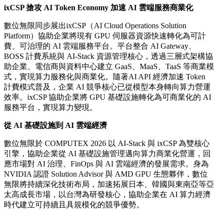
ixCSP
搶攻
AI Token Economy
加速
AI
雲端服務商業化
數位無限同步展出ixCSP（AI Cloud Operations Solution
Platform）協助企業將現有 GPU 伺服器資源快速轉化為可計
費、可治理的 AI 雲端服務平台。平台整合 AI Gateway、
BOSS 計費系統與 AI-Stack 資源管理核心，透過三層式架構協
助企業、電信商與資料中心建立 GaaS、MaaS、TaaS 等商業模
式，實現算力服務化與商業化。隨著AI API 經濟加速 Token
計費模式普及，企業 AI 競爭核心已從模型本身轉向算力營運
效率。ixCSP 協助企業將 GPU 基礎設施轉化為可商業化的 AI
服務平台，實現算力變現。
從
AI
基礎設施到
AI
雲端經濟
數位無限於 COMPUTEX 2026 以 AI-Stack 與 ixCSP 為雙核心
引擎，協助企業從 AI 基礎設施管理邁向算力商業化營運，回
應市場對 AI 治理、FinOps 與 AI 雲端經濟的發展需求。身為
NVIDIA 認證 Solution Advisor 與 AMD GPU 生態夥伴，數位
無限將持續深化技術布局，加速拓展日本、韓國與東南亞等亞
太高成長市場，以台灣為研發核心，協助企業在 AI 算力經濟
時代建立可持續且具規模化的競爭優勢。