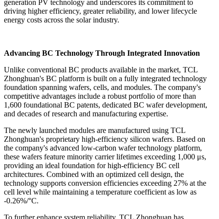
("TCL Zhonghuan Renewable Energy Technology Co., Ltd.")
announced the launch of its next-generation BC (back-contact) high-
efficiency module at its Tianjin manufacturing base this month,
marking a major milestone as the company transitions BC
technology from advanced development into large-scale commercial
production. Featuring a unique combination of proprietary BC
architecture and in-house silicon wafer technology, the new module
delivers up to 25.2% module efficiency and 680W power output,
offering a high-performance solution for utility-scale and
commercial & industrial (C&I) solar applications.
The launch further strengthens TCL Zhonghuan's position in next-
generation PV technology and underscores its commitment to
driving higher efficiency, greater reliability, and lower lifecycle
energy costs across the solar industry.
Advancing BC Technology Through Integrated Innovation
Unlike conventional BC products available in the market, TCL
Zhonghuan's BC platform is built on a fully integrated technology
foundation spanning wafers, cells, and modules. The company's
competitive advantages include a robust portfolio of more than
1,600 foundational BC patents, dedicated BC wafer development,