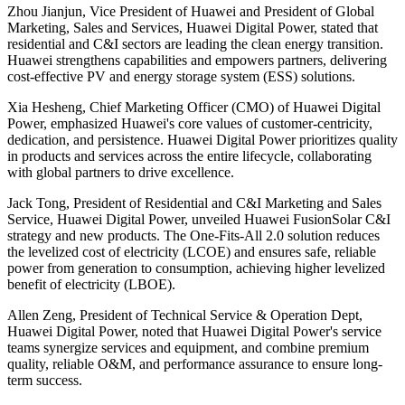
Zhou Jianjun, Vice President of Huawei and President of Global
Marketing, Sales and Services, Huawei Digital Power, stated that
residential and C&I sectors are leading the clean energy transition.
Huawei strengthens capabilities and empowers partners, delivering
cost-effective PV and energy storage system (ESS) solutions.
Xia Hesheng, Chief Marketing Officer (CMO) of Huawei Digital
Power, emphasized Huawei's core values of customer-centricity,
dedication, and persistence. Huawei Digital Power prioritizes quality
in products and services across the entire lifecycle, collaborating
with global partners to drive excellence.
Jack Tong, President of Residential and C&I Marketing and Sales
Service, Huawei Digital Power, unveiled Huawei FusionSolar C&I
strategy and new products. The One-Fits-All 2.0 solution reduces
the levelized cost of electricity (LCOE) and ensures safe, reliable
power from generation to consumption, achieving higher levelized
benefit of electricity (LBOE).
Allen Zeng, President of Technical Service & Operation Dept,
Huawei Digital Power, noted that Huawei Digital Power's service
teams synergize services and equipment, and combine premium
quality, reliable O&M, and performance assurance to ensure long-
term success.