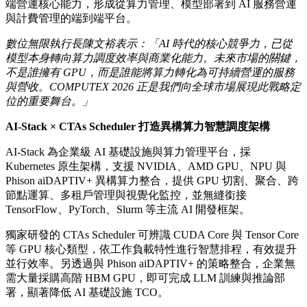
端營運核心能力，形成從算力管理、模型部署到 AI 服務營運
與計費管理的端到端平台。
數位無限執行長陳文裕表示：「
AI
時代的核心競爭力，已從
模型本身轉向算力調度效率與商業化能力。未來市場的關鍵，
不是誰擁有
GPU
，而是誰能將算力轉化為可持續營運的服務
與營收。
COMPUTEX 2026
正是我們向全球市場展現此戰略定
位的重要舞台。」
AI-Stack × CTAs Scheduler
打造異構算力智慧調度架構
AI-Stack 為企業級 AI 基礎設施與算力管理平台，採
Kubernetes 原生架構，支援 NVIDIA、AMD GPU、NPU 與
Phison aiDAPTIV+ 異構算力整合，提供 GPU 切割、聚合、跨
節點運算、多租戶管理與視覺化監控，並無縫銜接
TensorFlow、PyTorch、Slurm 等主流 AI 開發框架。
獨家研發的 CTAs Scheduler 可辨識 CUDA Core 與 Tensor Core
等 GPU 核心類型，依工作負載特性進行智慧排程，有效提升
並行效率。另透過與 Phison aiDAPTIV+ 的策略整合，企業無
需大量採購高階 HBM GPU，即可完成 LLM 訓練與推論部
署，顯著降低 AI 基礎設施 TCO。