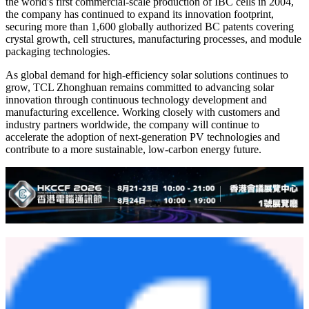
As an early pioneer and long-term innovator in BC technology, TCL
Zhonghuan has leveraged more than four decades of semiconductor
materials expertise and extensive photovoltaic manufacturing
experience to establish a distinctive BC technology platform. By
combining advanced BC cell architecture with proprietary strengths
in large-format wafers, N-type materials, and intelligent
manufacturing, the company has created a vertically integrated
innovation ecosystem that accelerates technology commercialization
and performance improvement.
TCL Zhonghuan possesses one of the industry's most
comprehensive BC intellectual property portfolios. Since achieving
the world's first commercial-scale production of IBC cells in 2004,
the company has continued to expand its innovation footprint,
securing more than 1,600 globally authorized BC patents covering
crystal growth, cell structures, manufacturing processes, and module
packaging technologies.
As global demand for high-efficiency solar solutions continues to
grow, TCL Zhonghuan remains committed to advancing solar
innovation through continuous technology development and
manufacturing excellence. Working closely with customers and
industry partners worldwide, the company will continue to
accelerate the adoption of next-generation PV technologies and
contribute to a more sustainable, low-carbon energy future.