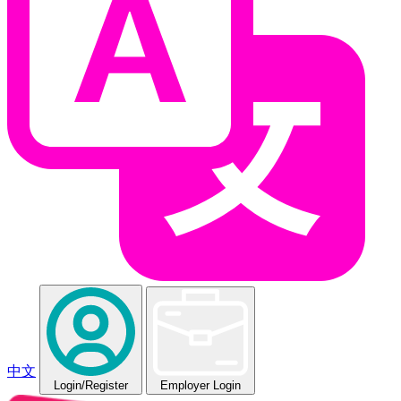
中文
Login
/Register
Employer Login