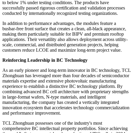
With a mass-production efficiency of up to 25.2% and maximum
power output reaching 680W, the modules are on par with
mainstream BC products in terms of power rating. They incorporate
enhanced resistance to fire risk, partial shading, and dust
accumulation, while offering a 30-year linear power warranty and a
15-year product warranty.
The modules also achieve a bifaciality factor of 80% ± 5%, enabling
higher rear-side energy generation and increased overall energy
yield. Long-term reliability has been further strengthened through
advanced PID-resistant design, limiting lifecycle power degradation
to below 1% under testing conditions. The products have
successfully passed rigorous certification and validation processes
conducted by internationally recognized testing organizations.
In addition to performance advantages, the modules feature a
busbar-free front surface that creates a clean, all-black appearance,
making them particularly suitable for BIPV and premium rooftop
applications. Their versatility also allows deployment across utility-
scale, commercial, and distributed generation projects, helping
customers reduce LCOE and maximize long-term project value.
Reinforcing Leadership in BC Technology