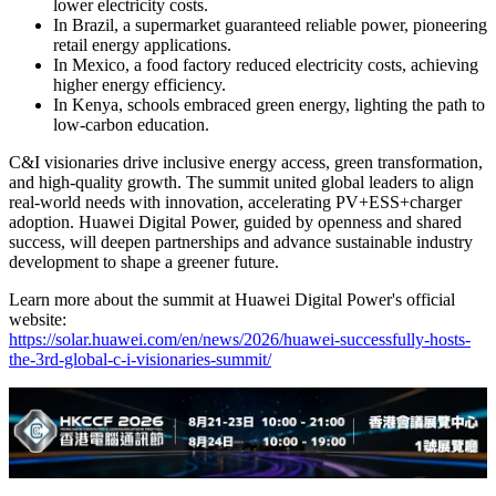
lower electricity costs.
In Brazil, a supermarket guaranteed reliable power, pioneering
retail energy applications.
In Mexico, a food factory reduced electricity costs, achieving
higher energy efficiency.
In Kenya, schools embraced green energy, lighting the path to
low-carbon education.
C&I visionaries drive inclusive energy access, green transformation,
and high-quality growth. The summit united global leaders to align
real-world needs with innovation, accelerating PV+ESS+charger
adoption. Huawei Digital Power, guided by openness and shared
success, will deepen partnerships and advance sustainable industry
development to shape a greener future.
Learn more about the summit at Huawei Digital Power's official
website:
https://solar.huawei.com/en/news/2026/huawei-successfully-hosts-
the-3rd-global-c-i-visionaries-summit/