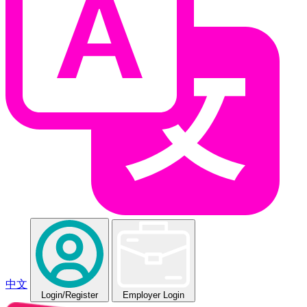
中文
Login
/Register
Employer Login