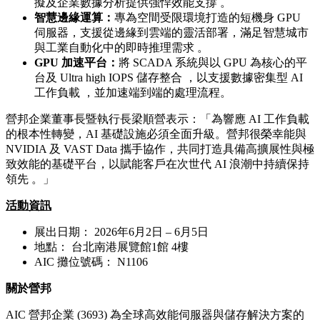
擬及企業數據分析提供強悍效能支撐 。
智慧邊緣運算：
專為空間受限環境打造的短機身 GPU
伺服器，支援從邊緣到雲端的靈活部署，滿足智慧城市
與工業自動化中的即時推理需求 。
GPU
加速平台：
將 SCADA 系統與以 GPU 為核心的平
台及 Ultra high IOPS 儲存整合 ，以支援數據密集型 AI
工作負載 ，並加速端到端的處理流程。
營邦企業董事長暨執行長梁順營表示：「為響應 AI 工作負載
的根本性轉變，AI 基礎設施必須全面升級。營邦很榮幸能與
NVIDIA 及 VAST Data 攜手協作，共同打造具備高擴展性與極
致效能的基礎平台，以賦能客戶在次世代 AI 浪潮中持續保持
領先 。」
活動資訊
展出日期： 2026年6月2日 – 6月5日
地點： 台北南港展覽館1館 4樓
AIC 攤位號碼： N1106
關於營邦
AIC 營邦企業 (3693) 為全球高效能伺服器與儲存解決方案的