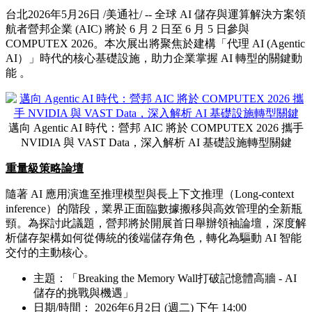
台北
2026年5月26日
/美通社/ -- 全球 AI 儲存與運算解決方案領
航者營邦企業 (AIC) 將於 6 月 2 日至 6 月 5 日參與
COMPUTEX 2026。本次展出將聚焦於建構「代理 AI (Agentic
AI）」時代的核心基礎設施，助力企業掌握 AI 轉型的關鍵動
能 。
邁向 Agentic AI 時代：營邦 AIC 將於 COMPUTEX 2026 攜手
NVIDIA 與 VAST Data，深入解析 AI 基礎設施轉型關鍵
重量級策略論壇
隨著 AI 應用演進至推理模型與長上下文推理（Long-context
inference）的階段，業界正面臨數據搬移與高效管理的全新瓶
頸。為探討此議題，營邦將於開展首日舉辦領袖論壇，深度解
析儲存架構如何從傳統的後端儲存角色，轉化為驅動 AI 智能
交付的主動核心。
主題：「Breaking the Memory Wall打破記憶體高牆 - AI
儲存的挑戰與機遇」
日期/時間： 2026年6月2日 (週二) 下午 14:00