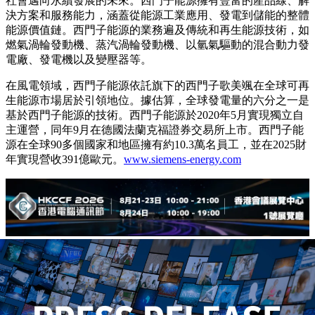
社會邁向永續發展的未來。西門子能源擁有豐富的產品線、解
決方案和服務能力，涵蓋從能源工業應用、發電到儲能的整體
能源價值鏈。西門子能源的業務遍及傳統和再生能源技術，如
燃氣渦輪發動機、蒸汽渦輪發動機、以氫氣驅動的混合動力發
電廠、發電機以及變壓器等。
在風電領域，西門子能源依託旗下的西門子歌美颯在全球可再
生能源市場居於引領地位。據估算，全球發電量的六分之一是
基於西門子能源的技術。西門子能源於2020年5月實現獨立自
主運營，同年9月在德國法蘭克福證券交易所上市。西門子能
源在全球90多個國家和地區擁有約10.3萬名員工，並在2025財
年實現營收391億歐元。
www.siemens-energy.com