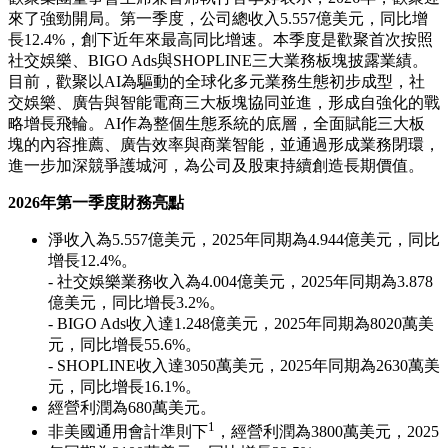
來了強勁開局。第一季度，公司總收入5.557億美元，同比增
長12.4%，創下近年來最高同比增速。本季度是歡聚首次按照
社交娛樂、BIGO Ads與SHOPLINE三大業務板塊披露業績。
目前，歡聚以AI為驅動的全球化多元業務生態初步成型，社
交娛樂、廣告與智能電商三大板塊協同並進，形成自強化的戰
略增長飛輪。AI作為整個生態系統的底層，全面賦能三大板
塊的內容推薦、廣告效率與商業智能，並通過形成業務閉環，
進一步加深競爭護城河，為公司及股東持續創造長期價值。
2026
年第一季度財務亮點
淨收入為5.557億美元，2025年同期為4.944億美元，同比
增長12.4%。
- 社交娛樂業務收入為4.004億美元，2025年同期為3.878
億美元，同比增長3.2%。
- BIGO Ads收入達1.248億美元，2025年同期為8020萬美
元，同比增長55.6%。
- SHOPLINE收入達3050萬美元，2025年同期為2630萬美
元，同比增長16.1%。
經營利潤為680萬美元。
1
非美國通用會計準則下
，經營利潤為3800萬美元，2025