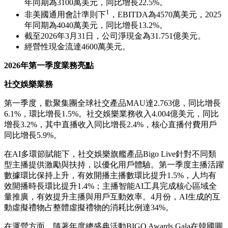
年同期為3100萬美元，同比增長22.5%。
1
非美國通用會計準則下
，EBITDA為4570萬美元，2025
年同期為4040萬美元，同比增長13.2%。
截至2026年3月31日，公司淨現金為31.751億美元。
經營性現金流達4600萬美元。
2026
年第一季度業務亮點
社交娛樂業務
第一季度，歡聚集團全球社交產品MAU達2.763億，同比增長
6.1%，環比增長1.5%。社交娛樂業務收入4.004億美元，同比
增長3.2%，其中直播收入同比增長2.4%，核心直播付費用戶
同比增長5.9%。
在AI多環節賦能下，社交娛樂旗艦產品Bigo Live針對不同類
型主播提供激勵與扶持，以優化用戶體驗。第一季度主播活躍
數據環比保持上升，有效開播主播數環比提升1.5%，人均有
效開播時長環比提升1.4%；主播智能AI工具完成核心區域全
量推廣，有效提升主播與用戶互動效率。4月份，AI生成的互
動虛擬禮物占整體虛擬禮物的消耗比例達34%。
在運營方面，隨著年度總盛典活動BIGO Awards Gala在韓國圓