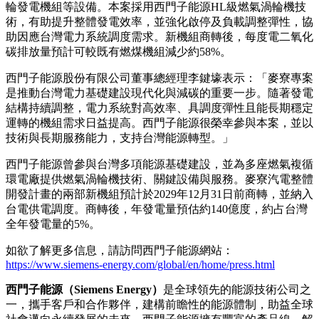
輪發電機組等設備。本案採用西門子能源HL級燃氣渦輪機技
術，有助提升整體發電效率，並強化啟停及負載調整彈性，協
助因應台灣電力系統調度需求。新機組商轉後，每度電二氧化
碳排放量預計可較既有燃煤機組減少約58%。
西門子能源股份有限公司董事總經理李鍵壕表示：「麥寮專案
是推動台灣電力基礎建設現代化與減碳的重要一步。隨著發電
結構持續調整，電力系統對高效率、具調度彈性且能長期穩定
運轉的機組需求日益提高。西門子能源很榮幸參與本案，並以
技術與長期服務能力，支持台灣能源轉型。」
西門子能源曾參與台灣多項能源基礎建設，並為多座燃氣複循
環電廠提供燃氣渦輪機技術、關鍵設備與服務。麥寮汽電整體
開發計畫的兩部新機組預計於2029年12月31日前商轉，並納入
台電供電調度。商轉後，年發電量預估約140億度，約占台灣
全年發電量的5%。
如欲了解更多信息，請訪問西門子能源網站：
https://www.siemens-energy.com/global/en/home/press.html
西門子能源（
Siemens Energy
）
是全球領先的能源技術公司之
一，攜手客戶和合作夥伴，建構前瞻性的能源體制，助益全球