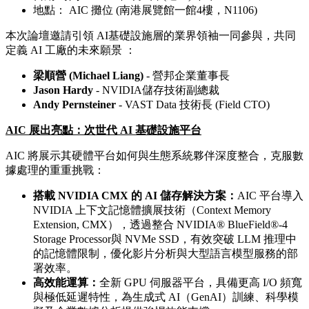
地點： AIC 攤位 (南港展覽館一館4樓，N1106)
本次論壇邀請引領 AI基礎設施層的業界領袖一同參與，共同
定義 AI 工廠的未來願景 ：
梁順營
(Michael Liang)
- 營邦企業董事長
Jason Hardy
- NVIDIA儲存技術副總裁
Andy Pernsteiner
- VAST Data 技術長 (Field CTO)
AIC
展出亮點：次世代
AI
基礎設施平台
AIC 將展示其硬體平台如何與生態系統夥伴深度整合，克服數
據處理的重重挑戰：
搭載
NVIDIA CMX
的
AI
儲存解決方案：
AIC 平台導入
NVIDIA 上下文記憶體擴展技術（Context Memory
Extension, CMX），透過整合 NVIDIA® BlueField®-4
Storage Processor與 NVMe SSD，有效突破 LLM 推理中
的記憶體限制，優化影片分析與大型語言模型服務的部
署效率。
高效能運算：
全新 GPU 伺服器平台，具備更高 I/O 頻寬
與極低延遲特性，為生成式 AI（GenAI）訓練、科學模