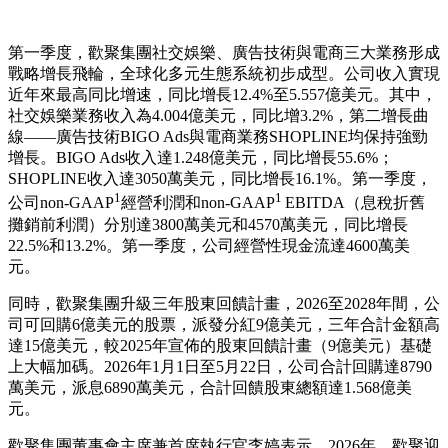
第一季度，歡聚集團社交娛樂、廣告技術與電商三大業務形成
戰略增長飛輪，全球化多元生態系統初步成型。公司收入實現
近年來最高同比增速，同比增長12.4%至5.557億美元。其中，
社交娛樂業務收入為4.004億美元，同比增3.2%，第二增長曲
線——廣告技術BIGO Ads與電商業務SHOPLINE均保持強勁
增長。BIGO Ads收入達1.248億美元，同比增長55.6%；
SHOPLINE收入達3050萬美元，同比增長16.1%。第一季度，
1
1
公司non-GAAP
經營利潤和non-GAAP
EBITDA（息稅折舊
攤銷前利潤）分別達3800萬美元和4570萬美元，同比增長
22.5%和13.2%。第一季度，公司經營性現金流達4600萬美
元。
同時，歡聚集團升級三年股東回饋計畫，2026至2028年間，公
司可回購6億美元的股票，派發分紅9億美元，三年合計金額高
達15億美元，較2025年宣佈的股東回饋計畫（9億美元）基礎
上大幅加碼。2026年1月1日至5月22日，公司合計回購達8790
萬美元，派息6890萬美元，合計回饋股東總額達1.568億美
元。
歡聚集團董事會主席兼首席執行官李婷表示，2026年，歡聚迎