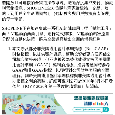
套開放且可連接的全渠道操作系統。透過深度集成支付、物流
與營銷模塊，SHOPLINE全方位賦能商家從建站、交易、履
約，到用戶全生命週期留存（包括獲客與用戶數據資產管理）
的每一環節。
SHOPLINE正在加速集成一系列AI矩陣應用，從「賦能工具」
向「AI驅動的商業引擎」進行範式轉移。AI驅動的精准流量
分配與自動化決策，將為全渠道釋放出全新的增長紅利。
本文涉及部分非美國通用會計準則指標（Non-GAAP）
財務指標，以提供額外資訊，幫助投資者更方便評估公
司核心業務表現，但不應被視為替代或優於按照美國通
用會計準則（GAAP）編制的指標。投資者應同時參考
GAAP和非GAAP指標，以獲得對公司財務表現的全面
理解。關於美國通用會計準則指標與非美國通用會計準
則指標之間的調整，詳細可查閱公司於2026年5月26日發
佈的《JOYY 2026年第一季度財務業績》新聞稿。