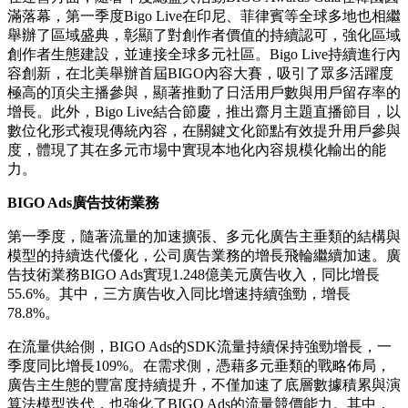
滿落幕，第一季度Bigo Live在印尼、菲律賓等全球多地也相繼
舉辦了區域盛典，彰顯了對創作者價值的持續認可，強化區域
創作者生態建設，並連接全球多元社區。Bigo Live持續進行內
容創新，在北美舉辦首屆BIGO內容大賽，吸引了眾多活躍度
極高的頂尖主播參與，顯著推動了日活用戶數與用戶留存率的
增長。此外，Bigo Live結合節慶，推出齋月主題直播節目，以
數位化形式複現傳統內容，在關鍵文化節點有效提升用戶參與
度，體現了其在多元市場中實現本地化內容規模化輸出的能
力。
BIGO Ads
廣告技術業務
第一季度，隨著流量的加速擴張、多元化廣告主垂類的結構與
模型的持續迭代優化，公司廣告業務的增長飛輪繼續加速。廣
告技術業務BIGO Ads實現1.248億美元廣告收入，同比增長
55.6%。其中，三方廣告收入同比增速持續強勁，增長
78.8%。
在流量供給側，BIGO Ads的SDK流量持續保持強勁增長，一
季度同比增長109%。在需求側，憑藉多元垂類的戰略佈局，
廣告主生態的豐富度持續提升，不僅加速了底層數據積累與演
算法模型迭代，也強化了BIGO Ads的流量競價能力。其中，