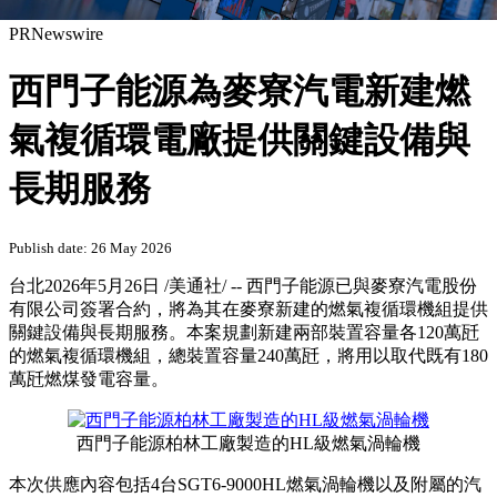
PRNewswire
西門子能源為麥寮汽電新建燃
氣複循環電廠提供關鍵設備與
長期服務
Publish date: 26 May 2026
台北
2026年5月26日
/美通社/ -- 西門子能源已與麥寮汽電股份
有限公司簽署合約，將為其在麥寮新建的燃氣複循環機組提供
關鍵設備與長期服務。本案規劃新建兩部裝置容量各120萬瓩
的燃氣複循環機組，總裝置容量240萬瓩，將用以取代既有180
萬瓩燃煤發電容量。
西門子能源柏林工廠製造的HL級燃氣渦輪機
本次供應內容包括4台SGT6-9000HL燃氣渦輪機以及附屬的汽