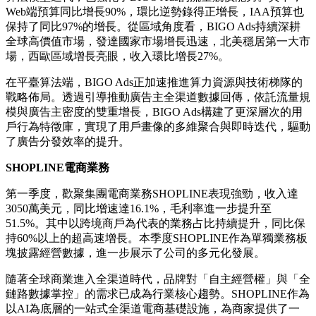
Web端預算同比增長90%，環比逆勢錄得正增長，IAA預算也
保持了同比97%的增長。從區域角度看，BIGO Ads持續深耕
全球高價值市場，發達國家市場增長迅速，北美穩居第一大市
場，西歐區域增長亮眼，收入環比增長27%。
在平臺算法端，BIGO Ads正加速推進算力資源與技術梯隊的
戰略佈局。透過引導推動廣告主全渠道數據回傳，依託流量規
模與廣告主密度的雙重增長，BIGO Ads構建了更深層次的用
戶行為特徵庫，實現了用戶畫像的多維聚合與即時迭代，驅動
了廣告分發效率的提升。
SHOPLINE
電商業務
第一季度，歡聚集團電商業務SHOPLINE表現強勁，收入達
3050萬美元，同比增速達16.1%，毛利率進一步提升至
51.5%。其中以跨境商戶為代表的業務占比持續提升，同比保
持60%以上的超高速增長。本季度SHOPLINE作為單獨業務板
塊披露經營數據，進一步展示了公司的多元化發展。
隨著全球商業進入全渠道時代，品牌對「自主經營權」與「全
鏈路數據掌控」的需求已成為行業核心趨勢。SHOPLINE作為
以AI為底層的一站式全渠道電商基礎設施，為商家提供了一