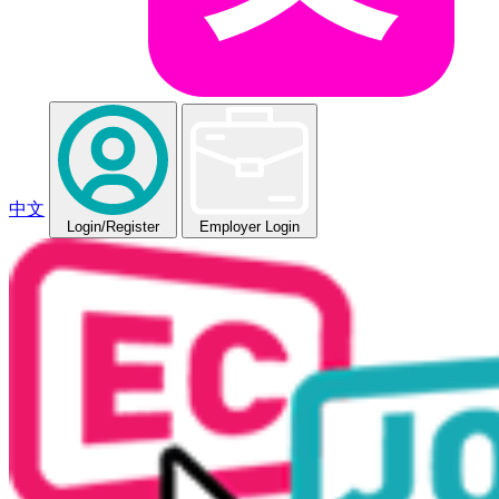
中文
Login
/Register
Employer Login