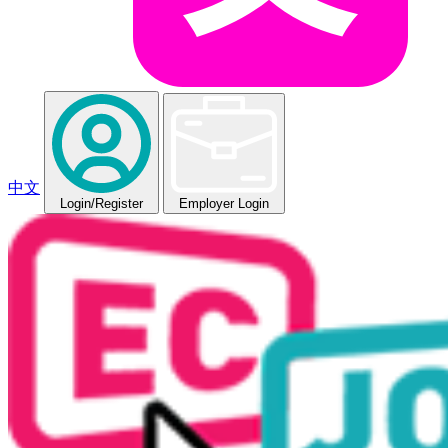
中文
Login
/Register
Employer Login