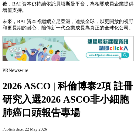
視野和跨區域能力。依託自身多年來建立起的合作夥伴體系，
特別是與全球科技領軍企業及戰略產業夥伴的深度合作，以及
貝塔斯曼（Bertelsmann）的全球網絡與產業資源，BAI 逐步形
成了兼具本土洞察與全球協同能力的平台優勢。
貝塔斯曼是一家媒體、服務和教育公司，在全球約 50 個國家
開展業務，擁有超過 75,000 名員工。公司在 2025 財年實現營
收 190 億歐元。貝塔斯曼始終代表著創造力與企業家精神，持
續打造一流的媒體內容與創新的服務解決方案，為全球客戶帶
來啟發與價值。BAI 資本前身為貝塔斯曼集團旗下的貝塔斯曼
亞洲投資基金，並於 2021 年完成獨立後的首次募資。獨立
後，BAI 資本仍持續依託貝塔斯曼平台，為相關成員企業提供
增值支持。
未來，BAI 資本將繼續立足亞洲，連接全球，以更開放的視野
和更長期的耐心，陪伴新一代企業成長為真正的全球化公司。