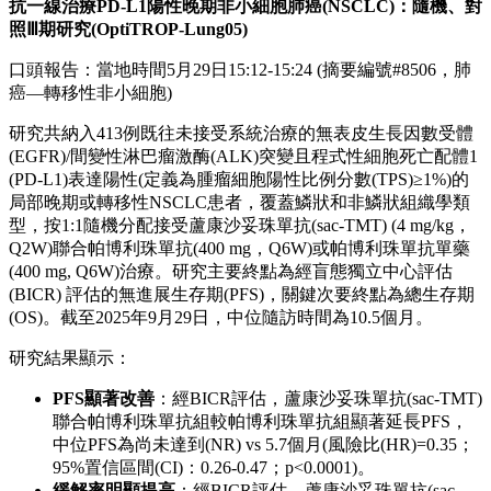
®
蘆康沙妥珠單抗(sac-TMT)(佳泰萊
)聯合帕博利珠單
抗(K藥)對比帕博利珠單抗一線治療PD-L1陽性晚期
NSCLC：隨機、對照III期註冊研究(OptiTROP-
Lung05) (摘要編號#8506)
新一代選擇性RET抑制劑富馬酸侖博替尼
®
[1]
(A400/EP0031，寧泰萊
)治療RET融合陽性NSCLC關
鍵註冊研究 (摘要編號#8505)
成都
2026年5月22日
/美通社/ -- 2026年美國臨床腫瘤學會
(ASCO)年會將於當地時間5月29日至6月2日在美國芝加哥舉
行。四川科倫博泰生物醫藥股份有限公司("科倫博泰"或"公
司"，6990.HK) 靶向人滋養細胞表面抗原2 (TROP2)的抗體偶
®
聯藥物(ADC)蘆康沙妥珠單抗(sac-TMT)(佳泰萊
)、新一代選
擇性轉染過程中重排(RET)抑制劑富馬酸侖博替尼
®
(A400/EP0031，寧泰萊
)
兩項註冊研究入選轉移性非小細胞肺
癌口頭報告專場
，相關研究摘要全文已於當地時間2026年5月
[2]
21日發佈在ASCO官方網站
。核心內容概述如下：
研究
1
蘆康沙妥珠單抗
(
sac-TMT
)
聯合帕博利珠單抗對比帕博利珠單
抗一線治療
PD-L1
陽性晚期非小細胞肺癌
(
NSCLC
)
：隨機、對