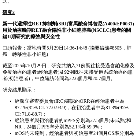
TMT)聯合帕博利珠單抗組客觀緩解率(ORR)為70.2%，
帕博利珠單抗組為42.0%。
OS
尚未成熟但顯示積極獲益趨勢
(HR=0.55；95% CI：
0.36-0.85)。
預設亞組獲益一致
：在PD-L1 TPS 1-49%及TPS≥50%患
者中，PFS HR分別為0.28 (95% CI: 0.19-0.41)和0.47 (95%
CI: 0.29-0.77)；在非鱗狀和鱗狀NSCLC患者中， PFS
HR分別為0.28 (95% CI: 0.18-0.43)和0.44 (95% CI: 0.29-
0.66)。
安全性方面，蘆康沙妥珠單抗(sac-TMT)聯合帕博利珠單抗組
與帕博利珠單抗組≥3級治療期間不良事件(TEAEs)發生率分別
為55.3%和31.4%。因不良事件導致蘆康沙妥珠單抗(sac-TMT)
或帕博利珠單抗永久停藥的比例分別為3.8%和5.3%；帕博利
珠單抗組中因不良事件永久停藥的比例為4.9%。
OptiTROP-Lung05
是首個在
PD-L1
陽性晚期
NSCLC
一線治療
中，證明
ADC
聯合帕博利珠單抗對比帕博利珠單抗可顯著改
善
PFS
的
III
期臨床研究
，
同時
OS
顯示積極獲益趨勢
。基於此
研究結果，這一聯合療法的補充新藥上市申請(sNDA)已獲中
國國家藥品監督管理局(NMPA)受理和納入優先審評審批程
式。