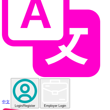
中文
Login
/Register
Employer Login