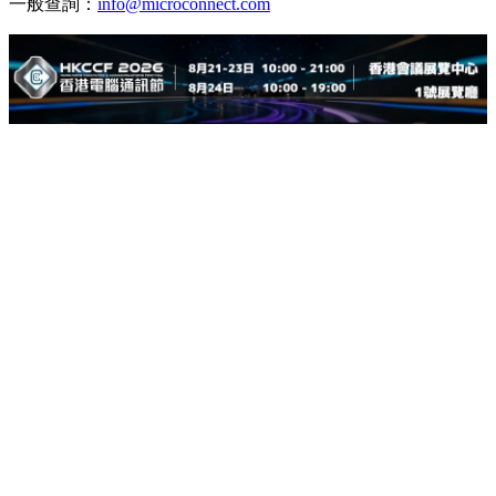
一般查詢：
info@microconnect.com