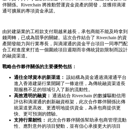
伴關係。Riverchain 將推動營運資金資產的開發，並獲得滴灌
通可擴展的專項資金承諾。
由於建築業的工程款支付期越來越長，承包商能不能及時拿到
錢周轉，已成為競爭的關鍵。這次合作結合了 Riverchain 的資
產開發能力與行業專長，與滴灌通的資金平台項目一同專門配
合工程進度來打造一個圍繞項目週期而非傳統貸款限制而設計
的融資渠道。
戰略合作夥伴關係的主要優勢包括：
通往全球資本的新渠道：
該結構為資金通過滴灌通平台
進入香港建築行業開闢了一條途徑，為傳統融資渠道長
期服務不足的領域引入了新的流動性。
高效透明的融資：
通過結合 Riverchain 的數據驅動信用
評估和滴灌通的創新融資框架，此次合作夥伴關係比傳
統渠道更高效、更透明地提供資金，為承包商提供更
快、更可預測的體驗。
支持行業韌性：
此次合作夥伴關係幫助承包商管理流動
性、應對意外的項目變動，並有信心承接更大的項目