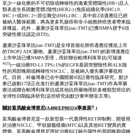
抗(sac-TMT)通過重組抗TROP2人源化單克隆抗體特異性識別
腫瘤細胞表面的TROP2，其後被腫瘤細胞內吞併於細胞內釋
放有效載荷KL610023。KL610023作為拓撲異構酶I抑制劑，
可誘導腫瘤細胞DNA損傷，進而導致細胞週期阻滯及細胞凋
亡。此外，其亦於腫瘤微環境中釋放KL610023。鑒於
KL610023具有細胞膜滲透性，其可實現旁觀者效應，即殺死
鄰近的腫瘤細胞。
於2022年5月，公司授予默沙東(美國新澤西州羅威市默克公司
的商號)在大中華區(包括中國內地、香港、澳門及臺灣)以外的
所有地區開發、使用、製造及商業化蘆康沙妥珠單抗(sac-
TMT)的獨家權利。
截至目前，蘆康沙妥珠單抗(sac-TMT)的4項適應症已於中國獲
批上市，分別用於：1)既往至少接受過2種系統治療(其中至少
1種治療針對晚期或轉移性階段)的不可切除的局部晚期或轉移
性三陰性乳腺癌(TNBC)；2)經表皮生長因數受體-酪氨酸激酶
抑制劑(EGFR-TKI)和含鉑化療治療後進展的EGFR基因突變陽
性的局部晚期或轉移性非鱗狀NSCLC；3)經EGFR-TKI治療後
進展的EGFR基因突變陽性的局部晚期或轉移性非鱗狀
NSCLC；4)既往接受過內分泌治療且在晚期疾病階段接受過