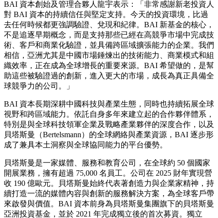
言，BAI 資本將圍繞三類機會展開布局：一是中國冠軍企業出
海過程中形成的新增長平台；二是從亞洲本土創新出發、逐步
走向跨國經營的全球化企業；三是具備全球領先創新能力、並
有望借助中國市場實現規模化增長的國際化企業。行業方向將
覆蓋科技與 AI、金融服務、消費與娛樂、企業服務等領域。
在 BAI 資本看來，今天的成長投資，核心是尋找那些已經具
備技術驗證、客戶驗證和商業化驗證的優質企業，並以更強的
全球化判斷、更高質量的股東協同，幫助企業把增長真正落到
更廣闊的市場之中。
BAI 資本創始及管理合夥人龍宇表示：「非常感謝新老投資人
對 BAI 資本的持續信任與堅定支持。今天的投資環境，比過
去任何時候都更強調驗證、兌現和紀律。BAI 新基金的核心，
不是追逐早期概念，而是支持那些已經在高競爭市場中完成技
術、客戶和商業化驗證，並具備跨區域擴張能力的企業。我們
相信，亞洲尤其是中國市場錘煉出的技術能力、商業模式和組
織效率，正在成為全球增長的重要來源。BAI 希望做的，是幫
助這些被驗證過的創新，進入更大的市場，成長為真正具備全
球競爭力的公司。」
BAI 資本長期深耕中國科技與產業生態，同時也持續拓展全球