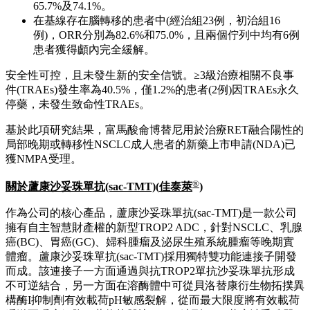
研究
2
新一代選擇性
RET
抑制劑
(SRI)
富馬酸侖博替尼
(A400/EP0031)
用於治療晚期
RET
融合陽性非小細胞肺癌
(NSCLC)
患者的關
鍵
II
期研究的療效與安全性
口頭報告：當地時間5月29日14:36-14:48 (摘要編號#8505，肺
癌—轉移性非小細胞)
截至2025年10月29日，研究共納入71例既往接受過含鉑化療及
免疫治療的患者(經治患者)及92例既往未接受過系統治療的患
者(初治患者)，中位隨訪時間為22.6個月和20.7個月。
研究結果顯示：
經獨立審查委員會(IRC)確認的ORR在經治患者中為
87.1%(95% CI: 77.0-93.9)，在初治患者中為81.3%(95%
CI: 71.8-88.7)；
經治患者與初治患者的mPFS分別為27.5個月(未成熟)和
NR，24個月PFS率分別為52.1%和59.9%；
mOS均未達到，經治患者與初治患者24個月OS率分別為