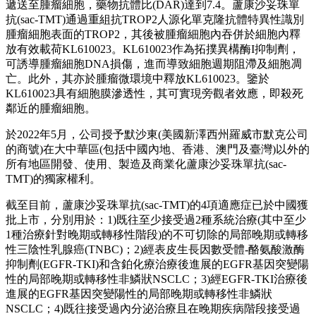
65.7%及74.1%。
在基線存在腦轉移的患者中(經治組23例，初治組16
例)，ORR分別為82.6%和75.0%，且兩個佇列中均有6例
患者獲得顱內完全緩解。
安全性可控，且未發生新的安全信號。≥3級治療相關不良事
件(TRAEs)發生率為40.5%，僅1.2%的患者(2例)因TRAEs永久
停藥，未發生致命性TRAEs。
基於此項研究結果，富馬酸侖博替尼用於治療RET融合陽性的
局部晚期或轉移性NSCLC成人患者的新藥上市申請(NDA)已
獲NMPA受理。
®
關於蘆康沙妥珠單抗
(sac-TMT)(
佳泰萊
)
作為公司的核心產品，蘆康沙妥珠單抗(sac-TMT)是一款公司
擁有自主智慧財產權的新型TROP2 ADC，針對NSCLC、乳腺
癌(BC)、胃癌(GC)、婦科腫瘤及泌尿生殖系統腫瘤等晚期實
體瘤。蘆康沙妥珠單抗(sac-TMT)採用獨特雙功能連接子開發
而成。該連接子一方面通過與抗TROP2單抗沙妥珠單抗形成
不可逆結合，另一方面在溶酶體中可從貝洛替康衍生物拓撲異
構酶I抑制劑有效載荷pH敏感裂解，從而最大限度將有效載荷
遞送至腫瘤細胞，藥物抗體比(DAR)達到7.4。蘆康沙妥珠單