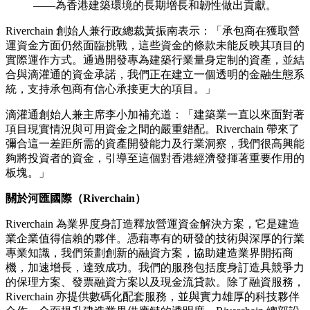
——為香港建築環境的長期增長和韌性做出貢獻。
Riverchain 創始人兼行政總裁黃振南表示：「承包商在獲取營
運資金方面仍然面臨挑戰，這些資金的條款未能反映其項目的
實際運作方式。通過開發專為建築行業量身定制的資產，並結
合與滴灌通的資金承諾，我們正在建立一個透明的金融生態系
統，支持承包商有信心承接更大的項目。」
滴灌通創始人兼主席李小加補充道：「建築業一直以來面對著
項目現實情況與可用資金之間的嚴重錯配。Riverchain 帶來了
彌合這一差距所需的資產開發能力及行業洞察，我們很高興能
夠將投資者的資金，引導至這個對香港經濟發揮著重要作用的
板塊。」
關於河匯國際（Riverchain）
Riverchain 為業界度身訂造釋放營運資金解決方案，它是建造
業企業值得信賴的夥伴。憑藉專有的研發的技術與深厚的行業
專業知識，我們策劃創新的融資方案，協助建造業界開拓商
機，加速增長，達致成功。我們的服務包括度身訂造具競爭力
的保理方案、發票融資方案以及現金流貸款。除了融資服務，
Riverchain 亦提供數碼化配套服務，並與實力雄厚的科技夥伴