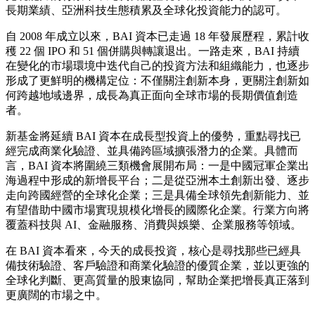
首關，持續布局亞洲增長與全
球化機會
Publish date: 22 May 2026
北京
2026年5月22日
/美通社/ -- BAI 資本今日宣布，新一期目
標規模 8 億美元的美元基金已完成首關，首關規模達 6 億美
元。在全球資本配置趨於審慎、成長投資重新回到商業驗證和
兌現能力的背景下，此次首關體現了機構投資人對 BAI 資本
長期業績、亞洲科技生態積累及全球化投資能力的認可。
自 2008 年成立以來，BAI 資本已走過 18 年發展歷程，累計收
穫 22 個 IPO 和 51 個併購與轉讓退出。一路走來，BAI 持續
在變化的市場環境中迭代自己的投資方法和組織能力，也逐步
形成了更鮮明的機構定位：不僅關注創新本身，更關注創新如
何跨越地域邊界，成長為真正面向全球市場的長期價值創造
者。
新基金將延續 BAI 資本在成長型投資上的優勢，重點尋找已
經完成商業化驗證、並具備跨區域擴張潛力的企業。具體而