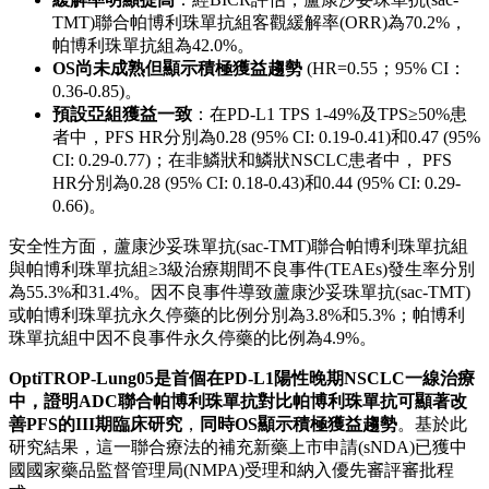
照Ⅲ期研究
(
OptiTROP-Lung05
)
口頭報告：當地時間5月29日15:12-15:24 (摘要編號#8506，肺
癌—轉移性非小細胞)
研究共納入413例既往未接受系統治療的無表皮生長因數受體
(EGFR)/間變性淋巴瘤激酶(ALK)突變且程式性細胞死亡配體1
(PD-L1)表達陽性(定義為腫瘤細胞陽性比例分數(TPS)≥1%)的
局部晚期或轉移性NSCLC患者，覆蓋鱗狀和非鱗狀組織學類
型，按1:1隨機分配接受蘆康沙妥珠單抗(sac-TMT) (4 mg/kg，
Q2W)聯合帕博利珠單抗(400 mg，Q6W)或帕博利珠單抗單藥
(400 mg, Q6W)治療。研究主要終點為經盲態獨立中心評估
(BICR) 評估的無進展生存期(PFS)，關鍵次要終點為總生存期
(OS)。截至2025年9月29日，中位隨訪時間為10.5個月。
研究結果顯示：
PFS
顯著改善
：經BICR評估，蘆康沙妥珠單抗(sac-TMT)
聯合帕博利珠單抗組較帕博利珠單抗組顯著延長PFS，
中位PFS為尚未達到(NR) vs 5.7個月(風險比(HR)=0.35；
95%置信區間(CI)：0.26-0.47；p<0.0001)。
緩解率明顯提高
：經BICR評估，蘆康沙妥珠單抗(sac-