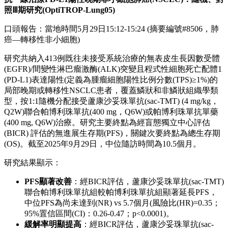
照Ⅲ期研究
(
OptiTROP-Lung05
)
口頭報告：當地時間5月29日15:12-15:24 (摘要編號#8506，肺
癌—轉移性非小細胞)
研究共納入413例既往未接受系統治療的無表皮生長因數受體
(EGFR)/間變性淋巴瘤激酶(ALK)突變且程式性細胞死亡配體1
(PD-L1)表達陽性(定義為腫瘤細胞陽性比例分數(TPS)≥1%)的
局部晚期或轉移性NSCLC患者，覆蓋鱗狀和非鱗狀組織學類
型，按1:1隨機分配接受蘆康沙妥珠單抗(sac-TMT) (4 mg/kg，
Q2W)聯合帕博利珠單抗(400 mg，Q6W)或帕博利珠單抗單藥
(400 mg, Q6W)治療。研究主要終點為經盲態獨立中心評估
(BICR) 評估的無進展生存期(PFS)，關鍵次要終點為總生存期
(OS)。截至2025年9月29日，中位隨訪時間為10.5個月。
研究結果顯示：
PFS
顯著改善
：經BICR評估，蘆康沙妥珠單抗(sac-TMT)
聯合帕博利珠單抗組較帕博利珠單抗組顯著延長PFS，
中位PFS為尚未達到(NR) vs 5.7個月(風險比(HR)=0.35；
95%置信區間(CI)：0.26-0.47；p<0.0001)。
緩解率明顯提高
：經BICR評估，蘆康沙妥珠單抗(sac-