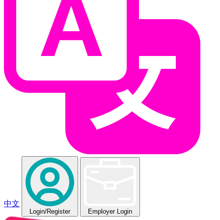
中文
Login
/Register
Employer Login