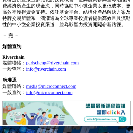
費經濟所產生的現金流，同時協助中小微企業以更低成本、更
高效率獲得資金支持。依託基金平台、結構化產品解決方案及
持牌交易所體系，滴灌通為全球專業投資者提供高效且具流動
性的中小微企業投資渠道，並為影響力投資開闢嶄新路徑。
－ 完 －
媒體查詢
Riverchain
媒體聯絡：
parischeng@riverchain.com
一般查詢：
info@riverchain.com
滴灌通
媒體聯絡：
media@microconnect.com
一般查詢：
info@microconnect.com