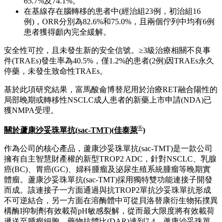
65.7%及74.1%。
在基線存在腦轉移的患者中(經治組23例，初治組16
例)，ORR分別為82.6%和75.0%，且兩個佇列中均有6例
患者獲得顱內完全緩解。
安全性可控，且未發生新的安全信號。≥3級治療相關不良事
件(TRAEs)發生率為40.5%，僅1.2%的患者(2例)因TRAEs永久
停藥，未發生致命性TRAEs。
基於此項研究結果，富馬酸侖博替尼用於治療RET融合陽性的
局部晚期或轉移性NSCLC成人患者的新藥上市申請(NDA)已
獲NMPA受理。
®
關於蘆康沙妥珠單抗
(sac-TMT)(
佳泰萊
)
作為公司的核心產品，蘆康沙妥珠單抗(sac-TMT)是一款公司
擁有自主智慧財產權的新型TROP2 ADC，針對NSCLC、乳腺
癌(BC)、胃癌(GC)、婦科腫瘤及泌尿生殖系統腫瘤等晚期實
體瘤。蘆康沙妥珠單抗(sac-TMT)採用獨特雙功能連接子開發
而成。該連接子一方面通過與抗TROP2單抗沙妥珠單抗形成
不可逆結合，另一方面在溶酶體中可從貝洛替康衍生物拓撲異
構酶I抑制劑有效載荷pH敏感裂解，從而最大限度將有效載荷
遞送至腫瘤細胞，藥物抗體比(DAR)達到7.4。蘆康沙妥珠單