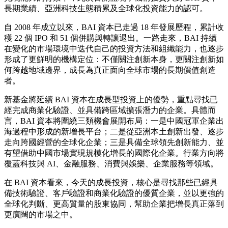
長期業績、亞洲科技生態積累及全球化投資能力的認可。
自 2008 年成立以來，BAI 資本已走過 18 年發展歷程，累計收
穫 22 個 IPO 和 51 個併購與轉讓退出。一路走來，BAI 持續
在變化的市場環境中迭代自己的投資方法和組織能力，也逐步
形成了更鮮明的機構定位：不僅關注創新本身，更關注創新如
何跨越地域邊界，成長為真正面向全球市場的長期價值創造
者。
新基金將延續 BAI 資本在成長型投資上的優勢，重點尋找已
經完成商業化驗證、並具備跨區域擴張潛力的企業。具體而
言，BAI 資本將圍繞三類機會展開布局：一是中國冠軍企業出
海過程中形成的新增長平台；二是從亞洲本土創新出發、逐步
走向跨國經營的全球化企業；三是具備全球領先創新能力、並
有望借助中國市場實現規模化增長的國際化企業。行業方向將
覆蓋科技與 AI、金融服務、消費與娛樂、企業服務等領域。
在 BAI 資本看來，今天的成長投資，核心是尋找那些已經具
備技術驗證、客戶驗證和商業化驗證的優質企業，並以更強的
全球化判斷、更高質量的股東協同，幫助企業把增長真正落到
更廣闊的市場之中。