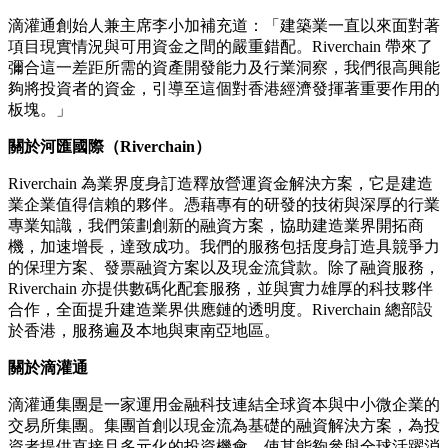
滴灌通創始人兼主席李小加補充道：「建築業一直以來面對著
項目現實情況與可用資金之間的嚴重錯配。Riverchain 帶來了
彌合這一差距所需的資產開發能力及行業洞察，我們很高興能
夠將投資者的資金，引導至這個對香港經濟發揮著重要作用的
板塊。」
關於河匯國際（Riverchain）
Riverchain 為業界度身訂造釋放營運資金解決方案，它是建造
業企業值得信賴的夥伴。憑藉專有的研發的技術與深厚的行業
專業知識，我們策劃創新的融資方案，協助建造業界開拓商
機，加速增長，達致成功。我們的服務包括度身訂造具競爭力
的保理方案、發票融資方案以及現金流貸款。除了融資服務，
Riverchain 亦提供數碼化配套服務，並與實力雄厚的科技夥伴
合作，全面提升建造業界供應鏈的透明度。Riverchain 總部設
於香港，服務遍及本地與東南亞地區。
關於滴灌通
滴灌通集團是一家運用金融科技連結全球資本與中小微企業的
交易所集團。集團首創以現金流為基礎的融資解決方案，為投
資者提供直接且多元化的投資機會，使其能夠參與全球活躍消