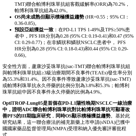
TMT)聯合帕博利珠單抗組客觀緩解率(ORR)為70.2%，
帕博利珠單抗組為42.0%。
OS
尚未成熟但顯示積極獲益趨勢
(HR=0.55；95% CI：
0.36-0.85)。
預設亞組獲益一致
：在PD-L1 TPS 1-49%及TPS≥50%患
者中，PFS HR分別為0.28 (95% CI: 0.19-0.41)和0.47 (95%
CI: 0.29-0.77)；在非鱗狀和鱗狀NSCLC患者中， PFS
HR分別為0.28 (95% CI: 0.18-0.43)和0.44 (95% CI: 0.29-
0.66)。
安全性方面，蘆康沙妥珠單抗(sac-TMT)聯合帕博利珠單抗組
與帕博利珠單抗組≥3級治療期間不良事件(TEAEs)發生率分別
為55.3%和31.4%。因不良事件導致蘆康沙妥珠單抗(sac-TMT)
或帕博利珠單抗永久停藥的比例分別為3.8%和5.3%；帕博利
珠單抗組中因不良事件永久停藥的比例為4.9%。
OptiTROP-Lung05
是首個在
PD-L1
陽性晚期
NSCLC
一線治療
中，證明
ADC
聯合帕博利珠單抗對比帕博利珠單抗可顯著改
善
PFS
的
III
期臨床研究
，
同時
OS
顯示積極獲益趨勢
。基於此
研究結果，這一聯合療法的補充新藥上市申請(sNDA)已獲中
國國家藥品監督管理局(NMPA)受理和納入優先審評審批程
式。