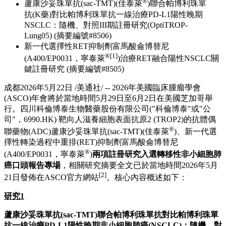
®
蘆康沙妥珠單抗(sac-TMT)(佳泰萊
)聯合帕博利珠單
抗(K藥)對比帕博利珠單抗一線治療PD-L1陽性晚期
NSCLC：隨機、對照III期註冊研究(OptiTROP-
Lung05) (摘要編號#8506)
新一代選擇性RET抑制劑富馬酸侖博替尼
®
[1]
(A400/EP0031，寧泰萊
)治療RET融合陽性NSCLC關
鍵註冊研究 (摘要編號#8505)
成都
2026年5月22日
/美通社/ -- 2026年美國臨床腫瘤學會
(ASCO)年會將於當地時間5月29日至6月2日在美國芝加哥舉
行。四川科倫博泰生物醫藥股份有限公司("科倫博泰"或"公
司"，6990.HK) 靶向人滋養細胞表面抗原2 (TROP2)的抗體偶
®
聯藥物(ADC)蘆康沙妥珠單抗(sac-TMT)(佳泰萊
)、新一代選
擇性轉染過程中重排(RET)抑制劑富馬酸侖博替尼
®
(A400/EP0031，寧泰萊
)
兩項註冊研究入選轉移性非小細胞肺
癌口頭報告專場
，相關研究摘要全文已於當地時間2026年5月
[2]
21日發佈在ASCO官方網站
。核心內容概述如下：
研究
1
蘆康沙妥珠單抗
(
sac-TMT
)
聯合帕博利珠單抗對比帕博利珠單
抗一線治療
PD-L1
陽性晚期非小細胞肺癌
(
NSCLC
)
：隨機、對