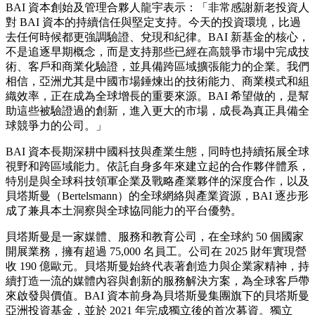
BAI 資本創始及管理合夥人龍宇表示：「非常感謝新老投資人
對 BAI 資本的持續信任與堅定支持。今天的投資環境，比過
去任何時候都更強調驗證、兌現和紀律。BAI 新基金的核心，
不是追逐早期概念，而是支持那些已經在高競爭市場中完成技
術、客戶和商業化驗證，並具備跨區域擴張能力的企業。我們
相信，亞洲尤其是中國市場錘煉出的技術能力、商業模式和組
織效率，正在成為全球增長的重要來源。BAI 希望做的，是幫
助這些被驗證過的創新，進入更大的市場，成長為真正具備全
球競爭力的公司。」
BAI 資本長期深耕中國科技與產業生態，同時也持續拓展全球
視野和跨區域能力。依託自身多年來建立起的合作夥伴體系，
特別是與全球科技領軍企業及戰略產業夥伴的深度合作，以及
貝塔斯曼（Bertelsmann）的全球網絡與產業資源，BAI 逐步形
成了兼具本土洞察與全球協同能力的平台優勢。
貝塔斯曼是一家媒體、服務和教育公司，在全球約 50 個國家
開展業務，擁有超過 75,000 名員工。公司在 2025 財年實現營
收 190 億歐元。貝塔斯曼始終代表著創造力與企業家精神，持
續打造一流的媒體內容與創新的服務解決方案，為全球客戶帶
來啟發與價值。BAI 資本前身為貝塔斯曼集團旗下的貝塔斯曼
亞洲投資基金，並於 2021 年完成獨立後的首次募資。獨立