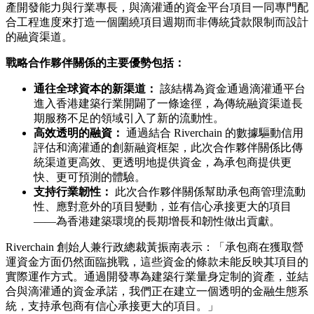
產開發能力與行業專長，與滴灌通的資金平台項目一同專門配
合工程進度來打造一個圍繞項目週期而非傳統貸款限制而設計
的融資渠道。
戰略合作夥伴關係的主要優勢包括：
通往全球資本的新渠道：
該結構為資金通過滴灌通平台
進入香港建築行業開闢了一條途徑，為傳統融資渠道長
期服務不足的領域引入了新的流動性。
高效透明的融資：
通過結合 Riverchain 的數據驅動信用
評估和滴灌通的創新融資框架，此次合作夥伴關係比傳
統渠道更高效、更透明地提供資金，為承包商提供更
快、更可預測的體驗。
支持行業韌性：
此次合作夥伴關係幫助承包商管理流動
性、應對意外的項目變動，並有信心承接更大的項目
——為香港建築環境的長期增長和韌性做出貢獻。
Riverchain 創始人兼行政總裁黃振南表示：「承包商在獲取營
運資金方面仍然面臨挑戰，這些資金的條款未能反映其項目的
實際運作方式。通過開發專為建築行業量身定制的資產，並結
合與滴灌通的資金承諾，我們正在建立一個透明的金融生態系
統，支持承包商有信心承接更大的項目。」