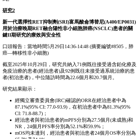
研究
2
新一代選擇性
RET
抑制劑
(SRI)
富馬酸侖博替尼
(A400/EP0031)
用於治療晚期
RET
融合陽性非小細胞肺癌
(NSCLC)
患者的關
鍵
II
期研究的療效與安全性
口頭報告：當地時間5月29日14:36-14:48 (摘要編號#8505，肺
癌—轉移性非小細胞)
截至2025年10月29日，研究共納入71例既往接受過含鉑化療及
免疫治療的患者(經治患者)及92例既往未接受過系統治療的患
者(初治患者)，中位隨訪時間為22.6個月和20.7個月。
研究結果顯示：
經獨立審查委員會(IRC)確認的ORR在經治患者中為
87.1%(95% CI: 77.0-93.9)，在初治患者中為81.3%(95%
CI: 71.8-88.7)；
經治患者與初治患者的mPFS分別為27.5個月(未成熟)和
NR，24個月PFS率分別為52.1%和59.9%；
mOS均未達到，經治患者與初治患者24個月OS率分別為