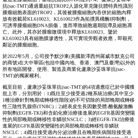
抗(sac-TMT)通過重組抗TROP2人源化單克隆抗體特異性識別
腫瘤細胞表面的TROP2，其後被腫瘤細胞內吞併於細胞內釋
放有效載荷KL610023。KL610023作為拓撲異構酶I抑制劑，
可誘導腫瘤細胞DNA損傷，進而導致細胞週期阻滯及細胞凋
亡。此外，其亦於腫瘤微環境中釋放KL610023。鑒於
KL610023具有細胞膜滲透性，其可實現旁觀者效應，即殺死
鄰近的腫瘤細胞。
於2022年5月，公司授予默沙東(美國新澤西州羅威市默克公司
的商號)在大中華區(包括中國內地、香港、澳門及臺灣)以外的
所有地區開發、使用、製造及商業化蘆康沙妥珠單抗(sac-
TMT)的獨家權利。
截至目前，蘆康沙妥珠單抗(sac-TMT)的4項適應症已於中國獲
批上市，分別用於：1)既往至少接受過2種系統治療(其中至少
1種治療針對晚期或轉移性階段)的不可切除的局部晚期或轉移
性三陰性乳腺癌(TNBC)；2)經表皮生長因數受體-酪氨酸激酶
抑制劑(EGFR-TKI)和含鉑化療治療後進展的EGFR基因突變陽
性的局部晚期或轉移性非鱗狀NSCLC；3)經EGFR-TKI治療後
進展的EGFR基因突變陽性的局部晚期或轉移性非鱗狀
NSCLC；4)既往接受過內分泌治療且在晚期疾病階段接受過