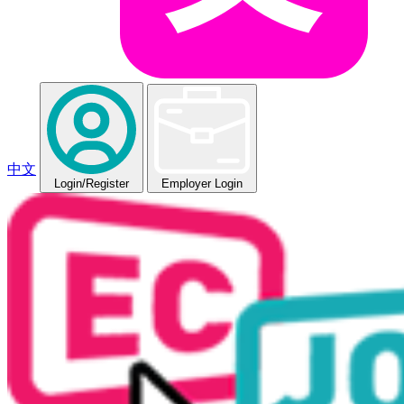
中文
Login
/Register
Employer Login