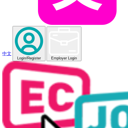
中文
Login
/Register
Employer Login