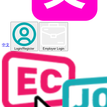
中文
Login
/Register
Employer Login