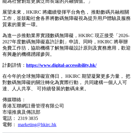
能為社會創造更廣泛而長遠的共融價值。」
展望未來，HKIRC 將繼續發揮平台角色， 推動數碼共融相關
工作，並鼓勵社會各界將數碼無障礙視為提升用戶體驗及服務
質素的重要一環。
為進一步推動業界實踐數碼無障礙，HKIRC 現正接受「2026-
2027年度數碼無障礙嘉許計劃」申請。同時，HKIRC 將舉辦
免費工作坊，協助機構了解無障礙設計原則及實務應用，歡迎
有興趣的機構踴躍參與。
計劃詳情：
https://www.digital-accessibility.hk/
在今年的全球無障礙宣傳日， HKIRC 期望凝聚更多力量， 把
對數碼無障礙的關注轉化為實際行動， 共同建構一個人人可
達、人人共享、 可持續發展的數碼未來。
傳媒聯絡：
香港互聯網註冊管理有限公司
市場推廣及傳訊部
電話： 2319 3835
電郵：
marketing@hkirc.hk