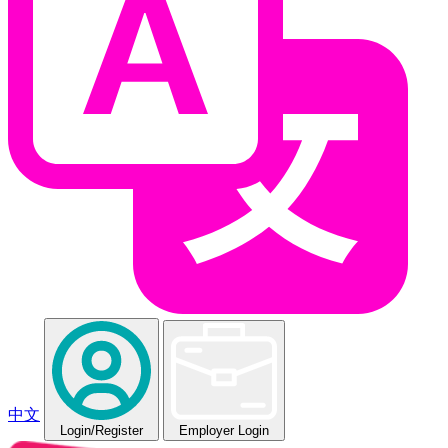
中文
Login
/Register
Employer Login