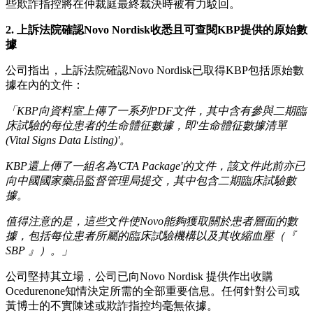
些欺詐指控將在仲裁庭最終裁決時被有力駁回。
2.
上訴法院確認
Novo Nordisk
收悉且可查閱
KBP
提供的原始數
據
公司指出，上訴法院確認Novo Nordisk已取得KBP包括原始數
據在內的文件：
「KBP
向資料室上傳了
一系列
PDF
文件
，其中
含有
參與二期臨
床試驗的每位患者的生命體征數據，
即
'
生命體征數據清單
(Vital Signs Data Listing)'
。
KBP
還上傳了一組
名為
'CTA Package'
的文件，
該文件
此前
亦
已
向
中國國家藥品監督管理局
提交
，其中包含二期臨床試驗數
據。
值得注意的是，這些文件使
Novo
能夠
獲取
關於患者
層面
的數
據，包括每位患者所屬的臨床試驗機構
以
及其收縮血壓（『
SBP 』
）。」
公司堅持其立場，公司已向Novo Nordisk 提供作出收購
Ocedurenone知情決定所需的全部重要信息。任何針對公司或
黃博士的不實陳述或欺詐指控均毫無依據。