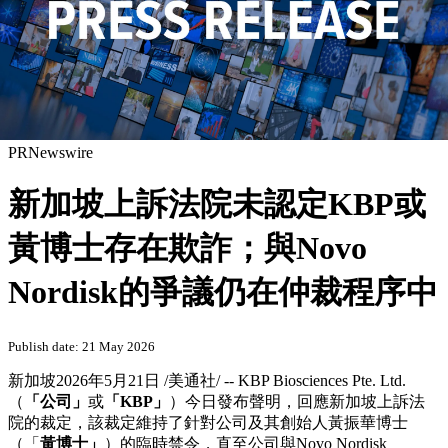
PRNewswire
新加坡上訴法院未認定KBP或
黃博士存在欺詐；與Novo
Nordisk的爭議仍在仲裁程序中
Publish date: 21 May 2026
新加坡
2026年5月21日
/美通社/ -- KBP Biosciences Pte. Ltd.
（
「公司」
或
「KBP」
）今日發布聲明，回應新加坡上訴法
院的裁定，該裁定維持了針對公司及其創始人黃振華博士
（「
黃博士」
）的臨時禁令，直至公司與Novo Nordisk