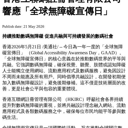
響應「全球無障礙宣傳日」
Publish date: 21 May 2026
持續推動數碼無障礙 促進共融與可持續發展的數碼社會
香港
2026年5月21日
/美通社/ -- 今日為一年一度的「全球無障
礙宣傳日」 （Global Accessibility Awareness Day，GAAD）。
「全球無障礙宣傳日」的核心意義在於推動數碼世界的平等與
共融。它強調數碼無障礙，確保視覺、聽覺、肢體或認知障礙
人士能獨立使用網站、流動應用程式及數碼服務，避免因設計
不周而未能惠及所有用戶。同時倡導共融設計，在開發初期便
加入數碼無障礙設計，避免後期修補。這不僅是技術層面的改
善，更是社會公平與包容的重要體現。
香港互聯網註冊管理有限公司 （HKIRC）呼籲社會各界持續
提升對數碼無障礙的重視，並將共融設計理念融入網站、流動
應用程式及各類數碼服務之中，確保每位市民均能平等參與數
碼生活。
全球無障礙宣傳日是一項國際性活動， 旨在推動全球關注數