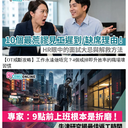
【OT戒斷攻略】工作永遠做唔完？4個戒掉即升效率的職場壞
習慣