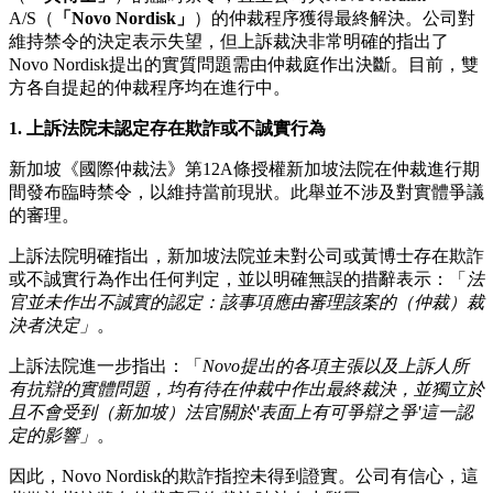
A/S（
「Novo Nordisk」
）的仲裁程序獲得最終解決。公司對
維持禁令的決定表示失望，但上訴裁決非常明確的指出了
Novo Nordisk提出的實質問題需由仲裁庭作出決斷。目前，雙
方各自提起的仲裁程序均在進行中。
1.
上訴法院未認定存在欺詐或不誠實行為
新加坡《國際仲裁法》第12A條授權新加坡法院在仲裁進行期
間發布臨時禁令，以維持當前現狀。此舉並不涉及對實體爭議
的審理。
上訴法院明確指出，新加坡法院並未對公司或黃博士存在欺詐
或不誠實行為作出任何判定，並以明確無誤的措辭表示：「
法
官並未作出不誠實的認定：該事項應由審理該案的
（仲裁）
裁
決者決定」
。
上訴法院進一步指出：「
Novo
提出的
各項主張以及上訴人所
有抗辯的實體問題，均有待在仲裁中作出最終裁決，並獨立於
且
不會受到（新加坡）
法官關於
'
表面上有可爭辯之爭
'
這一
認
定的影響」
。
因此，Novo Nordisk的欺詐指控未得到證實。公司有信心，這