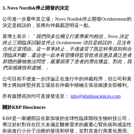
3.
Novo Nordisk
停止開發的決定
公司進一步重申其立場：Novo Nordisk停止開發Ocedurenone的
決定是錯誤的，並將向仲裁庭證明這一點。
黃博士表示：「
我們與多位獨立行業專家均相信，
Novo
決定
終止三期臨床試驗並停止
Ocedurenone
項目是錯誤的，且沒有
任何正當理由。
這一草率
終止
，
不僅
違背了
既定科學原則和
合
理
臨床判斷，還
迫使
一
款本
有望獲得監管批准並惠及廣泛患者
群體的
藥物無法問世，嚴重損害
了患者的
潛在
獲益
。
對此
，
我
們深感
痛惜和
遺憾。」
公司目前不便進一步評論正在進行中的仲裁程序，但公司和黃
博士將始終堅持其立場並在仲裁中積極主張並維護全部權利。
所有媒體咨詢均可直接發送至：
info@kbpbiosciences.com
關於
KBP Biosciences
KBP是一家總部設在新加坡的全球性臨床階段生物科技公司，
專注於針對存在巨大未滿足醫療需求的嚴重心腎疾病和感染性
疾病進行小分子治療的發現和研發，並對其進行商業化應用。