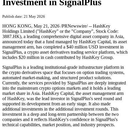
Investment in SignalPlus
Publish date: 21 May 2026
HONG KONG
,
May 21, 2026
/PRNewswire/ -- HashKey
Holdings Limited ("HashKey" or the "Company", Stock Code:
3887.HK), a leading comprehensive digital asset company in Asia,
announced today that a fund managed by HashKey Capital, its asset
management arm, has completed a $40 million USD investment in
SignalPlus, a crypto asset derivatives trading service platform, which
includes $20 million in cash contributed by HashKey Group.
SignalPlus is a leading institutional-grade infrastructure platform in
the crypto derivatives space that focuses on option trading systems,
automated market-making, and structured product solutions.
Currently, the services provided by SignalPlus are deeply integrated
into the mainstream crypto options markets and it holds a leading
market share in Asia. HashKey Capital, the asset management arm
of HashKey, was the lead investor in SignalPlus's seed round and
supported its development from an early stage. It also made
additional investments in the additional investment rounds. This
investment is a deep and long-term partnership between the two
companies and it reflects HashKey's confidence in SignalPlus's
technical capabilities, market position, and industry prospects.