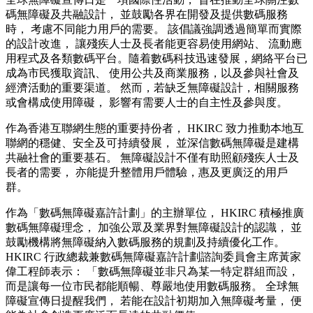
碼無障礙及共融設計， 並鼓勵各界在開發及提供數碼服務
時， 考慮不同能力用戶的需要。 該倡議強調透過簡單而實際
的設計改進， 讓殘疾人士及長者能更容易使用網站、 流動應
用程式及各類數碼平台。隨着數碼科技迅速發展，網絡平台已
成為市民獲取資訊、 使用公共及商業服務，以及參與社會及
經濟活動的重要渠道。 然而，若缺乏無障礙設計，相關服務
或會構成使用障礙， 影響有需要人士的自主性及參與度。
作為香港互聯網生態的重要持份者， HKIRC 致力推動本地互
聯網的穩健、安全及可持續發展， 並深信數碼無障礙是建構
共融社會的重要基石。 無障礙設計不僅有助照顧殘疾人士及
長者的需要， 亦能提升整體用戶體驗，惠及更廣泛的用戶
群。
作為「數碼無障礙嘉許計劃」的主辦單位， HKIRC 積極推廣
數碼無障礙理念， 加強公眾及業界對無障礙設計的認識， 並
鼓勵機構將無障礙納入數碼服務的規劃及持續優化工作。
HKIRC 行政總裁兼數碼無障礙嘉許計劃諮詢委員會主席黃家
偉工程師表示： 「數碼無障礙並非只為某一特定群組而設，
而是讓每一位市民都能順暢、尊嚴地使用數碼服務。 全球無
障礙宣傳日提醒我們， 若能在設計初期加入無障礙考量， 便